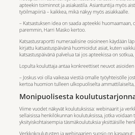
apteekin toiminnot ja asiakastila. Asiantuntija myös ais
työilmapiiriä – kaikkea, mikä näkyy myös asiakkaalle.
– Katsastuksen idea on saada apteekki huomaamaan, onko
paremmin, Harri Masko kertoo.
Katsastusraportti numeraalisine osioineen käydään läp
kirjattu katsastuspäivänä huomioidut asiat, kuten vaik
katsastuspäivänä palvelua tai jos apteekissa on sotkua,
Lopulta kouluttaja antaa konkreettiset neuvot asioiden
– Joskus voi olla vaikeaa viestiä omalle työyhteisölle j
kertoa huomion tulleen ulkopuoliselta ammattilaiselta, 
Monipuolisesta koulutustarjonna
Viime vuodet näkyvät koulutuksissa: webinaarit ja ver
sellaisissa henkilökunnan koulutuksissa, jotka voidaan 
yksityiskohtaisempia täsmäkoulutuksia yksittäisille henki
Verkkokoulutusten ja webinaarien suosio on kasvanut: 