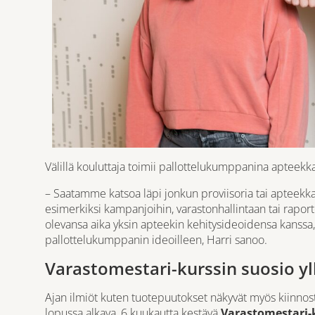
Välillä kouluttaja toimii pallottelukumppanina apteekkar
– Saatamme katsoa läpi jonkun proviisoria tai apteekkari
esimerkiksi kampanjoihin, varastonhallintaan tai raporto
olevansa aika yksin apteekin kehitysideoidensa kanssa, 
pallottelukumppanin ideoilleen, Harri sanoo.
Varastomestari-kurssin suosio yll
Ajan ilmiöt kuten tuotepuutokset näkyvät myös kiinno
lopussa alkava, 6 kuukautta kestävä
Varastomestari-