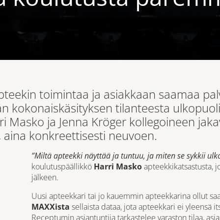
apteekin toimintaa ja asiakkaan saamaa palv
n kokonaiskäsityksen tilanteesta ulkopuoli
ri Masko ja Jenna Kröger kollegoineen jakav
n, aina konkreettisesti neuvoen.
”Miltä apteekki näyttää ja tuntuu, ja miten se sykkii ul
koulutuspäällikkö
Harri Masko
apteekkikatsastusta, 
jälkeen.
Uusi apteekkari tai jo kauemmin apteekkarina ollut saa
MAXXista
sellaista dataa, jota apteekkari ei yleensä i
Receptumin asiantuntija tarkastelee varaston tilaa, asi