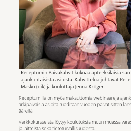
Receptumin Päiväkahvit kokoaa apteekkilaisia sa
ajankohtaisista asioista. Kahvittelua johtavat Rec
Masko (oik) ja kouluttaja Jenna Kröger.
Receptumilla on myös maksuttomia webinaareja ajankoht
arkipäiväisiä asioita ruoditaan vuoden päivät sitten la
äärellä.
Verkkokursseista löytyy koulutuksia muun muassa varas
ja laitteista sekä tietoturvallisuudesta.