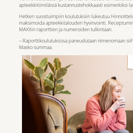
apteekkitiimiläisiä kustannustehokkaasti esimerkiksi la
Hetken suosituimpiin koulutuksiin lukeutuu Hinnoittel
maksimoida apteekkitalouden hyvinvointi. Receptumin 
MAXXin raporttien ja numeroiden tulkintaan.
– Raporttikoulutuksissa paneudutaan nimenomaan siihen
Masko summaa.