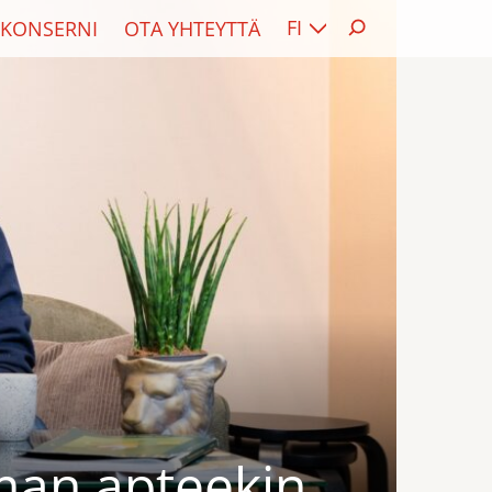
FI
KONSERNI
OTA YHTEYTTÄ
man apteekin