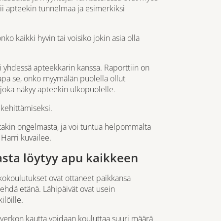
tii apteekin tunnelmaa ja esimerkiksi
 kaikki hyvin tai voisiko jokin asia olla
i yhdessä apteekkarin kanssa. Raporttiin on
kapa se, onko myymälän puolella ollut
 joka näkyy apteekin ulkopuolelle.
 kehittämiseksi.
ostakin ongelmasta, ja voi tuntua helpommalta
Harri kuvailee.
sta löytyy apu kaikkeen
kkokoulutukset ovat ottaneet paikkansa
tehdä etänä. Lähipäivät ovat usein
löille.
verkon kautta voidaan kouluttaa suuri määrä