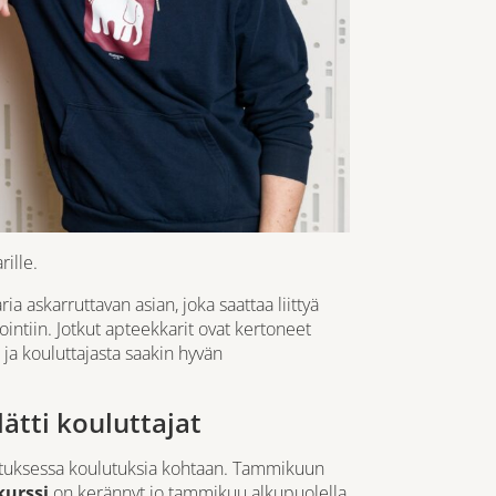
ille.
a askarruttavan asian, joka saattaa liittyä
intiin. Jotkut apteekkarit ovat kertoneet
ja kouluttajasta saakin hyvän
ätti kouluttajat
stuksessa koulutuksia kohtaan. Tammikuun
kurssi
on kerännyt jo tammikuu alkupuolella