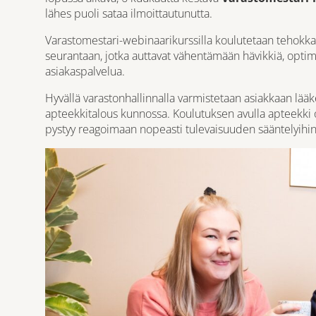
lähes puoli sataa ilmoittautunutta.
Varastomestari-webinaarikurssilla koulutetaan tehokka
seurantaan, jotka auttavat vähentämään hävikkiä, opt
asiakaspalvelua.
Hyvällä varastonhallinnalla varmistetaan asiakkaan lä
apteekkitalous kunnossa. Koulutuksen avulla apteekki
pystyy reagoimaan nopeasti tulevaisuuden sääntelyihin