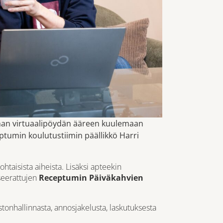
man virtuaalipöydän ääreen kuulemaan
eptumin koulutustiimin päällikkö Harri
aisista aiheista. Lisäksi apteekin
nseerattujen
Receptumin Päiväkahvien
tonhallinnasta, annosjakelusta, laskutuksesta