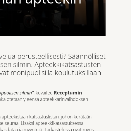
elua perusteellisesti? Säännölliset
sen silmin. Apteekkikatsastusten
at monipuolisilla koulutuksillaan
kopuolisen silmin”
, kuvailee
Receptumin
joka otetaan yleensä apteekkarinvaihdoksen
 apteekistaan katsastuslistan, johon kerätään
tse seuraa. Lisäksi apteekkikatsastuksessa
akasdataa ja myyntejä. Tarkastelussa ovat myös