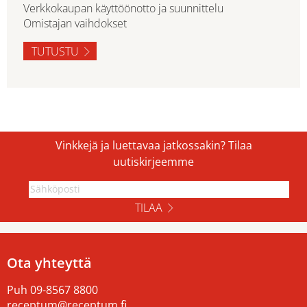
Verkkokaupan käyttöönotto ja suunnittelu
Omistajan vaihdokset
TUTUSTU
Vinkkejä ja luettavaa jatkossakin? Tilaa
uutiskirjeemme
TILAA
Ota yhteyttä
Puh
09-8567 8800
receptum@receptum.fi