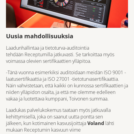
Uusia mahdollisuuksia
Laadunhallintaa ja tietoturva-auditointia
tehdään Receptumilla jatkuvasti. Se tarkoittaa myös
voimassa olevien sertifikaattien ylläpitoa.
-Tänä vuonna esimerkiksi auditoidaan meidän ISO 9001 -
laatusertifikaattia ja ISO 27001 -tietoturvasertifikaattia.
Näin vahvistetaan, että kaikki on kunnossa sertifikaattien ja
niiden ylläpidon osalta, ja että me olemme edelleen
vakaa ja luotettava kumppani, Toivonen summaa.
Laadukas palvelukokemus taataan myös jatkuvalla
kehittymisellä, joka on saanut uutta pontta sen
jälkeen, kun kotimainen kasvusijoittaja
Voland
lähti
mukaan Receptumin kasvuun viime