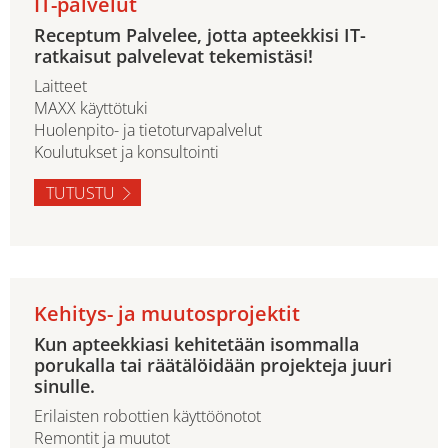
IT-palvelut
Receptum Palvelee, jotta apteekkisi IT-
ratkaisut palvelevat tekemistäsi!
Laitteet
MAXX käyttötuki
Huolenpito- ja tietoturvapalvelut
Koulutukset ja konsultointi
TUTUSTU
Kehitys- ja muutosprojektit
Kun apteekkiasi kehitetään isommalla
porukalla tai räätälöidään projekteja juuri
sinulle.
Erilaisten robottien käyttöönotot
Remontit ja muutot