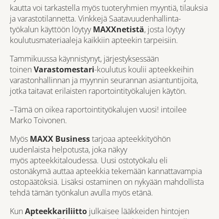
kautta voi tarkastella myös tuoteryhmien myyntiä, tilauksia
ja varastotilannetta. Vinkkejä Saatavuudenhallinta-
työkalun käyttöön löytyy
MAXXnetistä
, josta löytyy
koulutusmateriaaleja kaikkiin apteekin tarpeisiin.
Tammikuussa käynnistynyt, järjestyksessään
toinen
Varastomestari
-koulutus koulii apteekkeihin
varastonhallinnan ja myynnin seurannan asiantuntijoita,
jotka taitavat erilaisten raportointityökalujen käytön.
–Tämä on oikea raportointityökalujen vuosi! intoilee
Marko Toivonen.
Myös
MAXX Business
tarjoaa apteekkityöhön
uudenlaista helpotusta, joka näkyy
myös apteekkitaloudessa. Uusi ostotyökalu eli
ostonäkymä auttaa apteekkia tekemään kannattavampia
ostopäätöksiä. Lisäksi ostaminen on nykyään mahdollista
tehdä tämän työnkalun avulla myös etänä.
Kun
Apteekkariliitto
julkaisee lääkkeiden hintojen