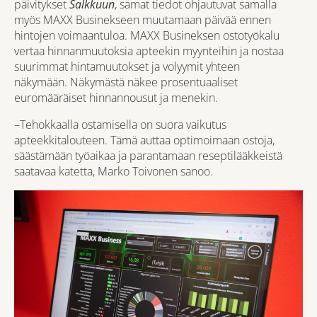
päivitykset
Salkkuun
, samat tiedot ohjautuvat samalla
myös MAXX Businekseen muutamaan päivää ennen
hintojen voimaantuloa. MAXX Busineksen ostotyökalu
vertaa hinnanmuutoksia apteekin myynteihin ja nostaa
suurimmat hintamuutokset ja volyymit yhteen
näkymään. Näkymästä näkee prosentuaaliset
euromääräiset hinnannousut ja menekin.
–Tehokkaalla ostamisella on suora vaikutus
apteekkitalouteen. Tämä auttaa optimoimaan ostoja,
säästämään työaikaa ja parantamaan reseptilääkkeistä
saatavaa katetta, Marko Toivonen sanoo.