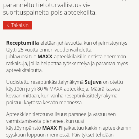
paranneltu tietoturvallisuus vie
suorituspaineita pois apteekeilta.
Takaisin
Receptumilla
eletään juhlavuotta, kun ohjelmistoyritys
täytti 25 vuotta ennen vuodenvaihdetta.
Juhlavuosi tuo
MAXX
-apteekkilaisille entistä enemmän
ratkaisuja, joilla helpottaa työskentelyä ja parantaa myös
apteekkitaloutta.
Uudistettu reseptinkäsittelynäkymä
Sujuva
on otettu
käyttöön jo yli 80 % MAXX-apteekkeja. Määrä kasvaa
kevään mittaan, kun vanha reseptinkäsittelynäkymä
poistuu käytöstä kesään mennessä.
Apteekkien tietoturvallisuus paranee ja vastuu sen
varmistamisesta pienenee, kun uusi
käyttöympäristö
MAXX FI
jalkautuu kaikkiin apteekkeihin
syyskuun loppuun mennessä. Päivitykset tehdään