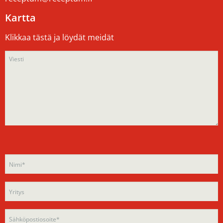
Kartta
Klikkaa tästä ja löydät meidät
Please
Please
leave
leave
this
this
field
field
empty.
empty.