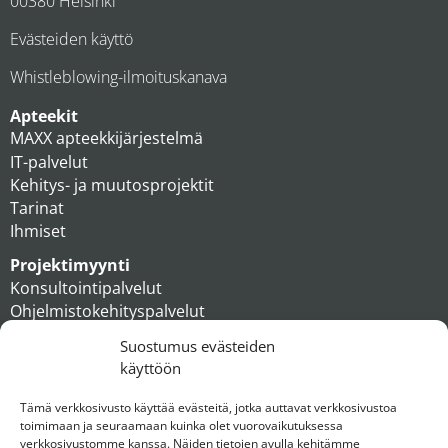
00380 Helsinki
Evästeiden käyttö
Whistleblowing-ilmoituskanava
Apteekit
MAXX apteekkijärjestelmä
IT-palvelut
Kehitys- ja muutosprojektit
Tarinat
Ihmiset
Projektimyynti
Konsultointipalvelut
Ohjelmistokehityspalvelut
MAXX apteekkiratkaisut
Suostumus evästeiden
Tukipalvelut
käyttöön
Artikkelit
Ihmiset
Tämä verkkosivusto käyttää evästeitä, jotka auttavat verkkosivustoa
toimimaan ja seuraamaan kuinka olet vuorovaikutuksessa
Konserni
verkkosivustomme kanssa. Näiden tietojen avulla kehitämme