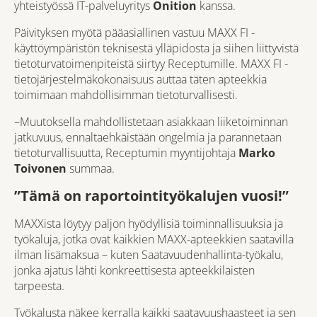
yhteistyössä IT-palveluyritys
Onition
kanssa.
Päivityksen myötä pääasiallinen vastuu MAXX FI -
käyttöympäristön teknisestä ylläpidosta ja siihen liittyvistä
tietoturvatoimenpiteistä siirtyy Receptumille. MAXX FI -
tietojärjestelmäkokonaisuus auttaa täten apteekkia
toimimaan mahdollisimman tietoturvallisesti.
–Muutoksella mahdollistetaan asiakkaan liiketoiminnan
jatkuvuus, ennaltaehkäistään ongelmia ja parannetaan
tietoturvallisuutta, Receptumin myyntijohtaja
Marko
Toivonen
summaa.
”Tämä on raportointityökalujen vuosi!”
MAXXista löytyy paljon hyödyllisiä toiminnallisuuksia ja
työkaluja, jotka ovat kaikkien MAXX-apteekkien saatavilla
ilman lisämaksua – kuten Saatavuudenhallinta-työkalu,
jonka ajatus lähti konkreettisesta apteekkilaisten
tarpeesta.
Työkalusta näkee kerralla kaikki saatavuushaasteet ja sen