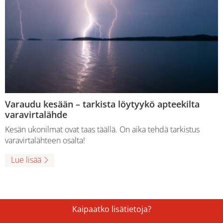
Varaudu kesään – tarkista löytyykö apteekilta
varavirtalähde
Kesän ukonilmat ovat taas täällä. On aika tehdä tarkistus
varavirtalähteen osalta!
Lue lisää
Kaipaatko lisätietoja?