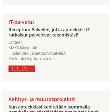
IT-palvelut
Receptum Palvelee, jotta apteekkisi IT-
ratkaisut palvelevat tekemistäsi!
Laitteet
MAXX käyttötuki
Huolenpito- ja tietoturvapalvelut
Koulutukset ja konsultointi
TUTUSTU
Kehitys- ja muutosprojektit
Kun apteekkiasi kehitetään isommalla
porukalla tai räätälöidään projekteja juuri