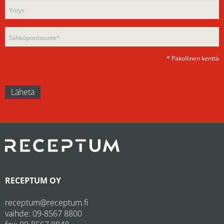
field
empty.
empty.
* Pakollinen kenttä
RECEPTUM OY
receptum@receptum.fi
vaihde:
09-8567 8800