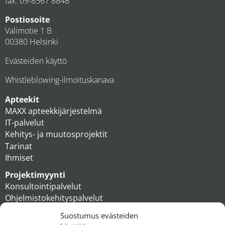
fax: 09-8567 8848
Postiosoite
Valimotie 1 B
00380 Helsinki
Evästeiden käyttö
Whistleblowing-ilmoituskanava
Apteekit
MAXX apteekkijärjestelmä
IT-palvelut
Kehitys- ja muutosprojektit
Tarinat
Ihmiset
Projektimyynti
Konsultointipalvelut
Ohjelmistokehityspalvelut
MAXX apteekkiratkaisut
Suostumus evästeiden
Tukipalvelut