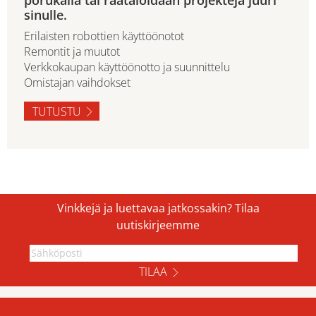
sinulle.
Erilaisten robottien käyttöönotot
Remontit ja muutot
Verkkokaupan käyttöönotto ja suunnittelu
Omistajan vaihdokset
TUTUSTU
Vinkkejä ja luettavaa jatkossakin? Tilaa
uutiskirjeemme
TILAA