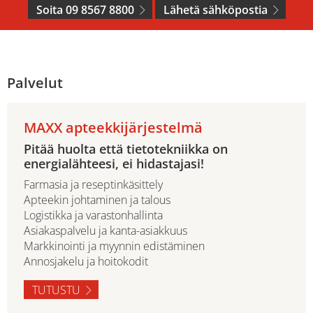
Soita 09 8567 8800
Lähetä sähköpostia
Palvelut
MAXX apteekkijärjestelmä
Pitää huolta että tietotekniikka on
energialähteesi, ei hidastajasi!
Farmasia ja reseptinkäsittely
Apteekin johtaminen ja talous
Logistikka ja varastonhallinta
Asiakaspalvelu ja kanta-asiakkuus
Markkinointi ja myynnin edistäminen
Annosjakelu ja hoitokodit
TUTUSTU