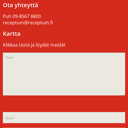
Ota yhteyttä
Puh
09-8567 8800
receptum@receptum.fi
Kartta
Klikkaa tästä ja löydät meidät
Please
Please
leave
leave
this
this
field