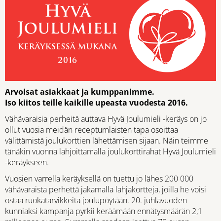
Arvoisat asiakkaat ja kumppanimme.
Iso kiitos teille kaikille upeasta vuodesta 2016.
Vähävaraisia perheitä auttava Hyvä Joulumieli -keräys on jo
ollut vuosia meidän receptumlaisten tapa osoittaa
välittämistä joulukorttien lähettämisen sijaan. Näin teimme
tänäkin vuonna lahjoittamalla joulukorttirahat Hyvä Joulumieli
-keräykseen.
Vuosien varrella keräyksellä on tuettu jo lähes 200 000
vähävaraista perhettä jakamalla lahjakortteja, joilla he voisi
ostaa ruokatarvikkeita joulupöytään. 20. juhlavuoden
kunniaksi kampanja pyrkii keräämään ennätysmäärän 2,1