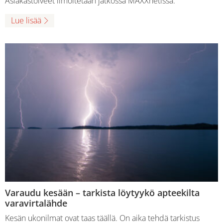
Asiakastoiveet ilmoitetaan jatkossa MAXXnetissä.
Lue lisää
Varaudu kesään – tarkista löytyykö apteekilta
varavirtalähde
Kesän ukonilmat ovat taas täällä. On aika tehdä tarkistus