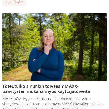
Lue lisää
Toteutuiko sinunkin toiveesi? MAXX-
päivitysten mukana myös käyttäjätoiveita
MAXX päivittyy joka kuukausi. Ohjelmistopäivitysten
yhteydessä julkaistaan usein myös MAXX-käyttäjien toiveita.