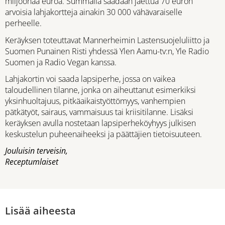
miljoonaa euroa. Summalla saadaan jaettua 70 euron
arvoisia lahjakortteja ainakin 30 000 vähävaraiselle
perheelle.
Keräyksen toteuttavat Mannerheimin Lastensuojeluliitto ja
Suomen Punainen Risti yhdessä Ylen Aamu-tv:n, Yle Radio
Suomen ja Radio Vegan kanssa.
Lahjakortin voi saada lapsiperhe, jossa on vaikea
taloudellinen tilanne, jonka on aiheuttanut esimerkiksi
yksinhuoltajuus, pitkäaikaistyöttömyys, vanhempien
pätkätyöt, sairaus, vammaisuus tai kriisitilanne. Lisäksi
keräyksen avulla nostetaan lapsiperheköyhyys julkisen
keskustelun puheenaiheeksi ja päättäjien tietoisuuteen.
Jouluisin terveisin,
Receptumlaiset
Lisää aiheesta