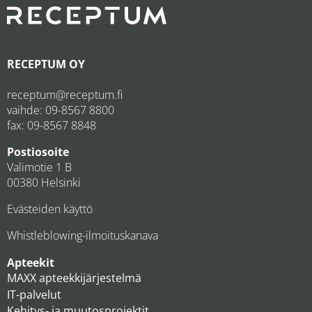
RECEPTUM OY
receptum@receptum.fi
vaihde:
09-8567 8800
fax: 09-8567 8848
Postiosoite
Valimotie 1 B
00380 Helsinki
Evästeiden käyttö
Whistleblowing-ilmoituskanava
Apteekit
MAXX apteekkijärjestelmä
IT-palvelut
Kehitys- ja muutosprojektit