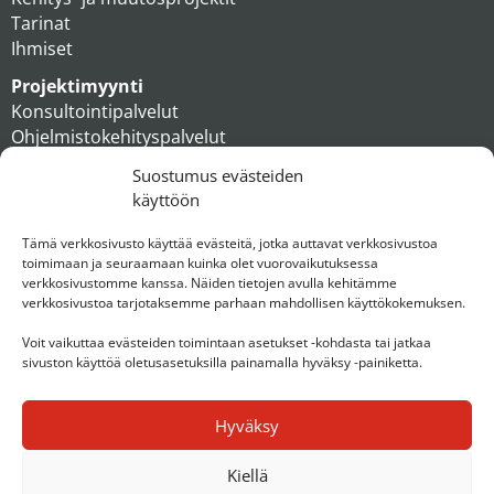
Tarinat
Ihmiset
Projektimyynti
Konsultointipalvelut
Ohjelmistokehityspalvelut
MAXX apteekkiratkaisut
Suostumus evästeiden
Tukipalvelut
käyttöön
Artikkelit
Ihmiset
Tämä verkkosivusto käyttää evästeitä, jotka auttavat verkkosivustoa
toimimaan ja seuraamaan kuinka olet vuorovaikutuksessa
Konserni
verkkosivustomme kanssa. Näiden tietojen avulla kehitämme
verkkosivustoa tarjotaksemme parhaan mahdollisen käyttökokemuksen.
Ota yhteyttä
Voit vaikuttaa evästeiden toimintaan asetukset -kohdasta tai jatkaa
sivuston käyttöä oletusasetuksilla painamalla hyväksy -painiketta.
Hyväksy
Kiellä