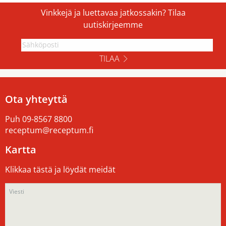
Vinkkejä ja luettavaa jatkossakin? Tilaa
uutiskirjeemme
TILAA
Ota yhteyttä
Puh
09-8567 8800
receptum@receptum.fi
Kartta
Klikkaa tästä ja löydät meidät