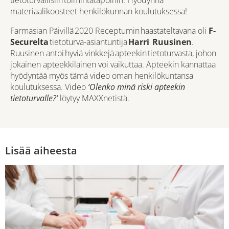
tietoturvallisiin toimintatapoihin. Hyödynnä
materiaalikoosteet henkilökunnan koulutuksessa!
Farmasian Päivillä 2020 Receptumin haastateltavana oli
F-
Securelta
tietoturva-asiantuntija
Harri Ruusinen
.
Ruusinen antoi hyviä vinkkejä apteekin tietoturvasta, johon
jokainen apteekkilainen voi vaikuttaa. Apteekin kannattaa
hyödyntää myös tämä video oman henkilökuntansa
koulutuksessa. Video
‘Olenko minä riski apteekin
tietoturvalle?’
löytyy MAXXnetistä.
Lisää aiheesta