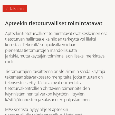
Takaisin
Apteekin tietoturvalliset toimintatavat
Apteekin tietoturvalliset toimintatavat ovat keskeinen osa
tietoturvan hallintaa, eikä niiden tärkeyttä voi liiaksi
korostaa. Teknisillä suojauksilla voidaan
pienentää tietomurtojen mahdollisuutta
ja riskiä, mutta käyttäjän toiminnalla on lisäksi merkittävä
rooli.
Tietomurtajien tavoitteena on yleisimmin saada käyttäjä
tekemään sisäverkossa toimenpiteitä, jotka muuten on
teknisesti estetty. Tällaisia ovat esimerkiksi
tietoturvakontrollien ohittavien toimenpiteiden
käynnistäminen tai verkon käyttöön liittyvien
käyttäjätunnusten ja salasanojen paljastaminen.
MAXXnetista löytyy ohjeet apteekin