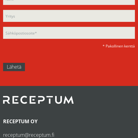
this
field
field
empty.
empty.
* Pakollinen kenttä
RECEPTUM OY
receptum@receptum.fi