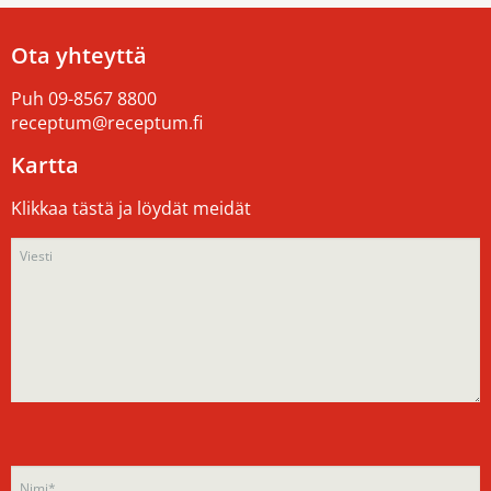
Ota yhteyttä
Puh
09-8567 8800
receptum@receptum.fi
Kartta
Klikkaa tästä ja löydät meidät
Please
Please
leave
leave
this