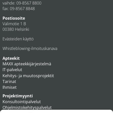
vaihde:
09-8567 8800
fax: 09-8567 8848
Postiosoite
Valimotie 1 B
00380 Helsinki
Evästeiden käyttö
Whistleblowing-ilmoituskanava
Apteekit
MAXX apteekkijärjestelmä
IT-palvelut
Kehitys- ja muutosprojektit
Tarinat
Ihmiset
Projektimyynti
Konsultointipalvelut
Ohjelmistokehityspalvelut