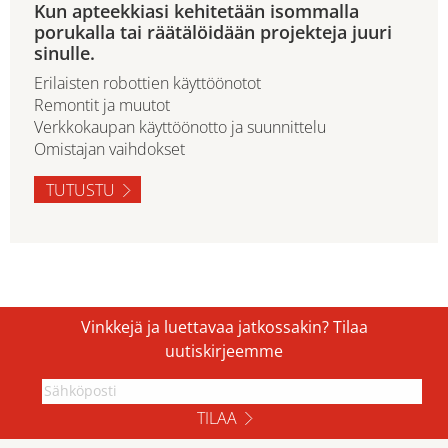
Kun apteekkiasi kehitetään isommalla
porukalla tai räätälöidään projekteja juuri
sinulle.
Erilaisten robottien käyttöönotot
Remontit ja muutot
Verkkokaupan käyttöönotto ja suunnittelu
Omistajan vaihdokset
TUTUSTU
Vinkkejä ja luettavaa jatkossakin? Tilaa
uutiskirjeemme
TILAA