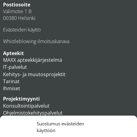
Postiosoite
Valimotie 1 B
00380 Helsinki
Evästeiden käyttö
Whistleblowing-ilmoituskanava
Apteekit
MAXX apteekkijärjestelmä
IT-palvelut
Kehitys- ja muutosprojektit
Tarinat
Ihmiset
Projektimyynti
Konsultointipalvelut
Ohjelmistokehityspalvelut
MAXX apteekkiratkaisut
Suostumus evästeiden
Tukipalvelut
käyttöön
Artikkelit