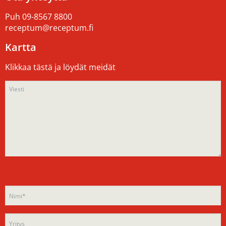
Puh
09-8567 8800
receptum@receptum.fi
Kartta
Klikkaa tästä ja löydät meidät
Please
Please
leave
leave
this
this
field
field
empty.