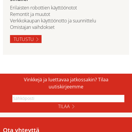
Erilaisten robottien käyttöönotot
Remontit ja muutot
Verkkokaupan käyttöönotto ja suunnittelu
Omistajan vaihdokset
TUTUSTU
Vinkkejä ja luettavaa jatkossakin? Tilaa
uutiskirjeemme
TILAA
Ota yhteyttä