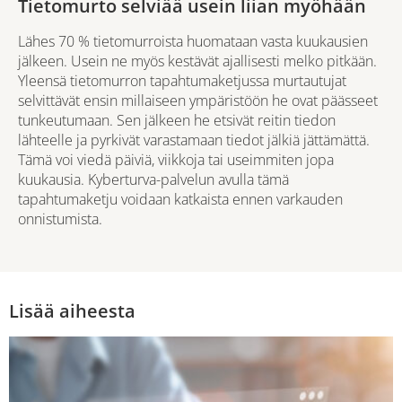
Tietomurto selviää usein liian myöhään
Lähes 70 % tietomurroista huomataan vasta kuukausien
jälkeen. Usein ne myös kestävät ajallisesti melko pitkään.
Yleensä tietomurron tapahtumaketjussa murtautujat
selvittävät ensin millaiseen ympäristöön he ovat päässeet
tunkeutumaan. Sen jälkeen he etsivät reitin tiedon
lähteelle ja pyrkivät varastamaan tiedot jälkiä jättämättä.
Tämä voi viedä päiviä, viikkoja tai useimmiten jopa
kuukausia. Kyberturva-palvelun avulla tämä
tapahtumaketju voidaan katkaista ennen varkauden
onnistumista.
Lisää aiheesta