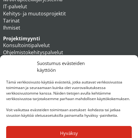
IT-palvelut
Kehitys- ja muutosprojektit
Tarinat
Ihmiset
Projektimyynti
Konsultointipalvelut
Ohjelmistokehityspalvelut
MAXX apteekkiratkaisut
Suostumus evästeiden
Tukipalvelut
käyttöön
Artikkelit
Ihmiset
Tämä verkkosivusto käyttää evästeitä, jotka auttavat verkkosivustoa
toimimaan ja seuraamaan kuinka olet vuorovaikutuksessa
Konserni
verkkosivustomme kanssa. Näiden tietojen avulla kehitämme
verkkosivustoa tarjotaksemme parhaan mahdollisen käyttökokemuksen.
Ota yhteyttä
Voit vaikuttaa evästeiden toimintaan asetukset -kohdasta tai jatkaa
sivuston käyttöä oletusasetuksilla painamalla hyväksy -painiketta.
Hyväksy