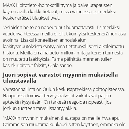
MAXX Hoitotieto -hoitokotiliittymä ja palvelutapausten
käytön avulla kaikki tietävät, missä vaiheessa esimerkiksi
keskeneräiset tilaukset ovat.
“Asioiden hoito on nopeutunut huomattavasti. Esimerkiksi
vuodenvaihteessa meillä ei ollut kuin yksi keskeneräinen asia
avoinna. Lisäksi koneellisen annosjakelun
lääkitysmuutoksista syntyy aina tietoturvallisesti aikaleimattu
historia. Meillä on aina tieto, milloin, mitä ja kenen toimesta
on muutettu lääkityksiä. Tämä päihittää mennen tullen
käsinkirjoitetut faksit”, Ojala sanoo.
Juuri sopivat varastot myynnin mukaisella
tilaustavalla
Varastonhallinta on Oulun keskusapteekissa polttopisteessä.
Naapurissa toimivat terveyspalvelut vaikuttavat paljon
apteekin kysyntään. On tärkeää reagoida nopeasti, jos
jonkun tuotteen tarve lisääntyy äkkiä.
“MAXXin myynnin mukainen tilaustapa on meille hyvä apu.
Otimme sen muutama kuukausi sitten käyttöön, emmekä ole