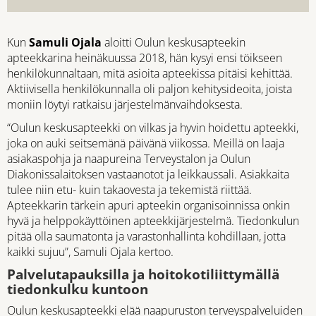
Kun
Samuli Ojala
aloitti Oulun keskusapteekin
apteekkarina heinäkuussa 2018, hän kysyi ensi töikseen
henkilökunnaltaan, mitä asioita apteekissa pitäisi kehittää.
Aktiivisella henkilökunnalla oli paljon kehitysideoita, joista
moniin löytyi ratkaisu järjestelmänvaihdoksesta.
“Oulun keskusapteekki on vilkas ja hyvin hoidettu apteekki,
joka on auki seitsemänä päivänä viikossa. Meillä on laaja
asiakaspohja ja naapureina Terveystalon ja Oulun
Diakonissalaitoksen vastaanotot ja leikkaussali. Asiakkaita
tulee niin etu- kuin takaovesta ja tekemistä riittää.
Apteekkarin tärkein apuri apteekin organisoinnissa onkin
hyvä ja helppokäyttöinen apteekkijärjestelmä. Tiedonkulun
pitää olla saumatonta ja varastonhallinta kohdillaan, jotta
kaikki sujuu”, Samuli Ojala kertoo.
Palvelutapauksilla ja hoitokotiliittymällä
tiedonkulku kuntoon
Oulun keskusapteekki elää naapuruston terveyspalveluiden