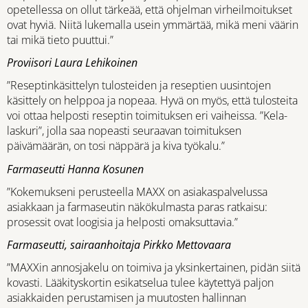
opetellessa on ollut tärkeää, että ohjelman virheilmoitukset
ovat hyviä. Niitä lukemalla usein ymmärtää, mikä meni väärin
tai mikä tieto puuttui.”
Proviisori Laura Lehikoinen
”Reseptinkäsittelyn tulosteiden ja reseptien uusintojen
käsittely on helppoa ja nopeaa. Hyvä on myös, että tulosteita
voi ottaa helposti reseptin toimituksen eri vaiheissa. ”Kela-
laskuri”, jolla saa nopeasti seuraavan toimituksen
päivämäärän, on tosi näppärä ja kiva työkalu.”
Farmaseutti Hanna Kosunen
”Kokemukseni perusteella MAXX on asiakaspalvelussa
asiakkaan ja farmaseutin näkökulmasta paras ratkaisu:
prosessit ovat loogisia ja helposti omaksuttavia.”
Farmaseutti, sairaanhoitaja Pirkko Mettovaara
”MAXXin annosjakelu on toimiva ja yksinkertainen, pidän siitä
kovasti. Lääkityskortin esikatselua tulee käytettyä paljon
asiakkaiden perustamisen ja muutosten hallinnan