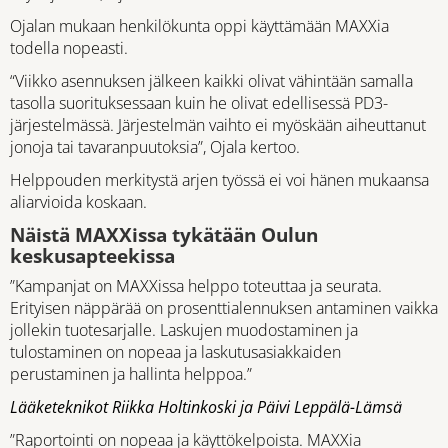
Ojalan mukaan henkilökunta oppi käyttämään MAXXia
todella nopeasti.
“Viikko asennuksen jälkeen kaikki olivat vähintään samalla
tasolla suorituksessaan kuin he olivat edellisessä PD3-
järjestelmässä. Järjestelmän vaihto ei myöskään aiheuttanut
jonoja tai tavaranpuutoksia”, Ojala kertoo.
Helppouden merkitystä arjen työssä ei voi hänen mukaansa
aliarvioida koskaan.
Näistä MAXXissa tykätään Oulun
keskusapteekissa
”Kampanjat on MAXXissa helppo toteuttaa ja seurata.
Erityisen näppärää on prosenttialennuksen antaminen vaikka
jollekin tuotesarjalle. Laskujen muodostaminen ja
tulostaminen on nopeaa ja laskutusasiakkaiden
perustaminen ja hallinta helppoa.”
Lääketeknikot Riikka Holtinkoski ja Päivi Leppälä-Lämsä
”Raportointi on nopeaa ja käyttökelpoista. MAXXia