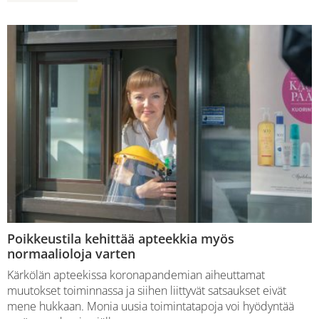
Poikkeustila kehittää apteekkia myös
normaalioloja varten
Kärkölän apteekissa koronapandemian aiheuttamat
muutokset toiminnassa ja siihen liittyvät satsaukset eivät
mene hukkaan. Monia uusia toimintatapoja voi hyödyntää