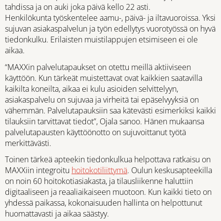
tahdissa ja on auki joka päivä kello 22 asti.
Henkilökunta työskentelee aamu-, päivä- ja iltavuoroissa. Yksi
sujuvan asiakaspalvelun ja työn edellytys vuorotyössä on hyvä
tiedonkulku. Erilaisten muistilappujen etsimiseen ei ole
aikaa.
“MAXXin palvelutapaukset on otettu meillä aktiiviseen
käyttöön. Kun tärkeät muistettavat ovat kaikkien saatavilla
kaikilta koneilta, aikaa ei kulu asioiden selvittelyyn,
asiakaspalvelu on sujuvaa ja virheitä tai epäselvyyksiä on
vähemmän. Palvelutapauksiin saa kätevästi esimerkiksi kaikki
tilauksiin tarvittavat tiedot”, Ojala sanoo. Hänen mukaansa
palvelutapausten käyttöönotto on sujuvoittanut työtä
merkittävästi.
Toinen tärkeä apteekin tiedonkulkua helpottava ratkaisu on
MAXXiin integroitu
hoitokotiliittymä
. Oulun keskusapteekilla
on noin 60 hoitokotiasiakasta, ja tilausliikenne haluttiin
digitaaliseen ja reaaliaikaiseen muotoon. Kun kaikki tieto on
yhdessä paikassa, kokonaisuuden hallinta on helpottunut
huomattavasti ja aikaa säästyy.