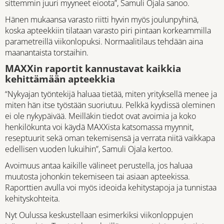
sittemmin juuri myyneet eioota”, Samuli Ojala sanoo.
Hänen mukaansa varasto riitti hyvin myös joulunpyhinä,
koska apteekkiin tilataan varasto piri pintaan korkeammilla
parametreillä viikonlopuksi. Normaalitilaus tehdään aina
maanantaista torstaihin.
MAXXin raportit kannustavat kaikkia
kehittämään apteekkia
“Nykyajan työntekijä haluaa tietää, miten yrityksellä menee ja
miten hän itse työstään suoriutuu. Pelkkä kyydissä oleminen
ei ole nykypäivää. Meilläkin tiedot ovat avoimia ja koko
henkilökunta voi käydä MAXXista katsomassa myynnit,
reseptuurit sekä oman tekemisensä ja verrata niitä vaikkapa
edellisen vuoden lukuihin”, Samuli Ojala kertoo.
Avoimuus antaa kaikille välineet perustella, jos haluaa
muutosta johonkin tekemiseen tai asiaan apteekissa.
Raporttien avulla voi myös ideoida kehitystapoja ja tunnistaa
kehityskohteita.
Nyt Oulussa keskustellaan esimerkiksi viikonloppujen