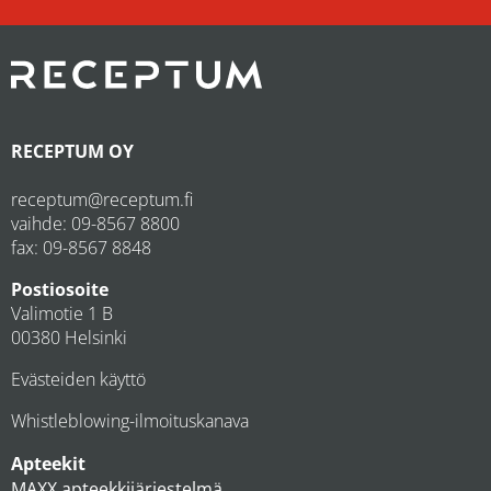
RECEPTUM OY
receptum@receptum.fi
vaihde:
09-8567 8800
fax: 09-8567 8848
Postiosoite
Valimotie 1 B
00380 Helsinki
Evästeiden käyttö
Whistleblowing-ilmoituskanava
Apteekit
MAXX apteekkijärjestelmä