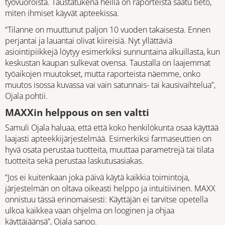
työvuoroista. Taustatukena heillä on raporteista saatu tieto,
miten ihmiset käyvät apteekissa.
“Tilanne on muuttunut paljon 10 vuoden takaisesta. Ennen
perjantai ja lauantai olivat kiireisiä. Nyt yllättäviä
asiointipiikkejä löytyy esimerkiksi sunnuntaina alkuillasta, kun
keskustan kaupan sulkevat ovensa. Taustalla on laajemmat
työaikojen muutokset, mutta raporteista näemme, onko
muutos isossa kuvassa vai vain satunnais- tai kausivaihtelua”,
Ojala pohtii.
MAXXin helppous on sen valtti
Samuli Ojala haluaa, että että koko henkilökunta osaa käyttää
laajasti apteekkijärjestelmää. Esimerkiksi farmaseuttien on
hyvä osata perustaa tuotteita, muuttaa parametrejä tai tilata
tuotteita sekä perustaa laskutusasiakas.
“Jos ei kuitenkaan joka päivä käytä kaikkia toimintoja,
järjestelmän on oltava oikeasti helppo ja intuitiivinen. MAXX
onnistuu tässä erinomaisesti: Käyttäjän ei tarvitse opetella
ulkoa kaikkea vaan ohjelma on looginen ja ohjaa
käyttäjäänsä”, Ojala sanoo.