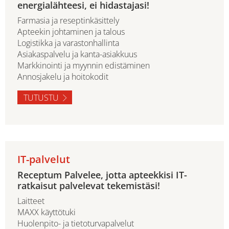
energialähteesi, ei hidastajasi!
Farmasia ja reseptinkäsittely
Apteekin johtaminen ja talous
Logistikka ja varastonhallinta
Asiakaspalvelu ja kanta-asiakkuus
Markkinointi ja myynnin edistäminen
Annosjakelu ja hoitokodit
TUTUSTU
IT-palvelut
Receptum Palvelee, jotta apteekkisi IT-
ratkaisut palvelevat tekemistäsi!
Laitteet
MAXX käyttötuki
Huolenpito- ja tietoturvapalvelut