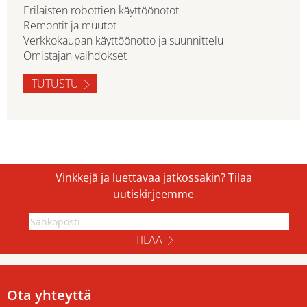
Erilaisten robottien käyttöönotot
Remontit ja muutot
Verkkokaupan käyttöönotto ja suunnittelu
Omistajan vaihdokset
TUTUSTU
Vinkkejä ja luettavaa jatkossakin? Tilaa
uutiskirjeemme
TILAA
Ota yhteyttä