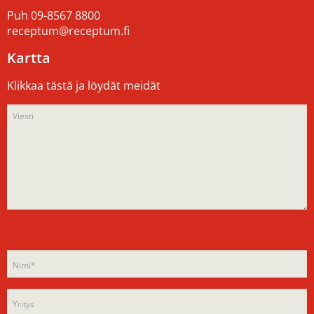
Puh
09-8567 8800
receptum@receptum.fi
Kartta
Klikkaa tästä ja löydät meidät
Please
Please
leave
leave
this
this
field
field
empty.