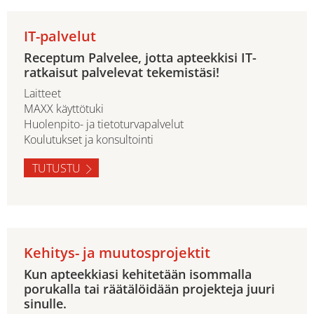
IT-palvelut
Receptum Palvelee, jotta apteekkisi IT-
ratkaisut palvelevat tekemistäsi!
Laitteet
MAXX käyttötuki
Huolenpito- ja tietoturvapalvelut
Koulutukset ja konsultointi
TUTUSTU
Kehitys- ja muutosprojektit
Kun apteekkiasi kehitetään isommalla
porukalla tai räätälöidään projekteja juuri
sinulle.