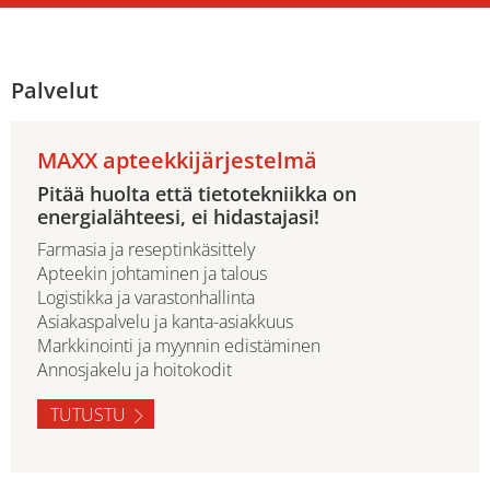
Palvelut
MAXX apteekkijärjestelmä
Pitää huolta että tietotekniikka on
energialähteesi, ei hidastajasi!
Farmasia ja reseptinkäsittely
Apteekin johtaminen ja talous
Logistikka ja varastonhallinta
Asiakaspalvelu ja kanta-asiakkuus
Markkinointi ja myynnin edistäminen
Annosjakelu ja hoitokodit
TUTUSTU