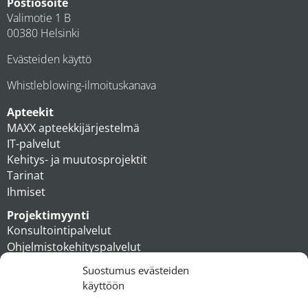
Postiosoite
Valimotie 1 B
00380 Helsinki
Evästeiden käyttö
Whistleblowing-ilmoituskanava
Apteekit
MAXX apteekkijärjestelmä
IT-palvelut
Kehitys- ja muutosprojektit
Tarinat
Ihmiset
Projektimyynti
Konsultointipalvelut
Ohjelmistokehityspalvelut
MAXX apteekkiratkaisut
Suostumus evästeiden
Tukipalvelut
käyttöön
Artikkelit