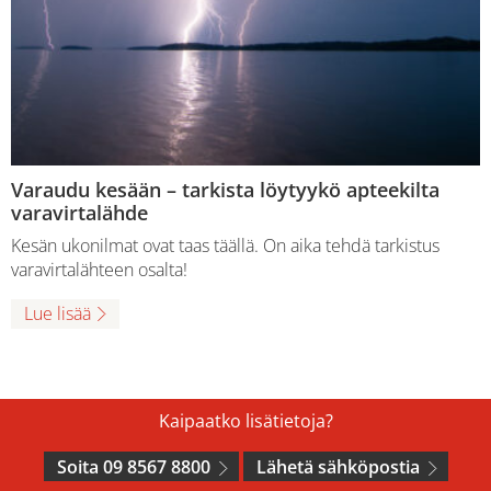
Varaudu kesään – tarkista löytyykö apteekilta
varavirtalähde
Kesän ukonilmat ovat taas täällä. On aika tehdä tarkistus
varavirtalähteen osalta!
Lue lisää
Kaipaatko lisätietoja?
Soita 09 8567 8800
Lähetä sähköpostia