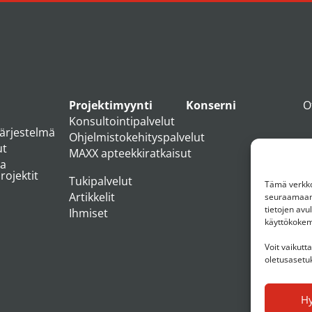
Projektimyynti
Konserni
O
Konsultointipalvelut
järjestelmä
Ohjelmistokehityspalvelut
ut
MAXX apteekkiratkaisut
ja
ojektit
Tukipalvelut
Tämä verkkos
Artikkelit
seuraamaan 
tietojen av
Ihmiset
käyttökoke
Voit vaikutt
oletusasetuk
H