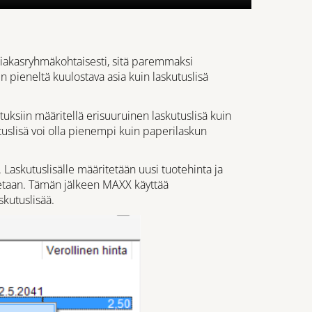
iakasryhmäkohtaisesti, sitä paremmaksi
in pieneltä kuulostava asia kuin laskutuslisä
uksiin määritellä erisuuruinen laskutuslisä kuin
skutuslisä voi olla pienempi kuin paperilaskun
askutuslisälle määritetään uusi tuotehinta ja
tetaan. Tämän jälkeen MAXX käyttää
skutuslisää.