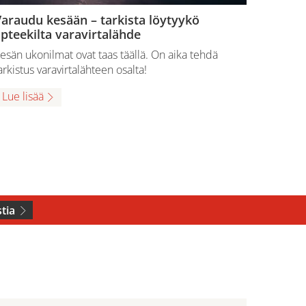
araudu kesään – tarkista löytyykö
pteekilta varavirtalähde
esän ukonilmat ovat taas täällä. On aika tehdä
arkistus varavirtalähteen osalta!
Lue lisää
tia