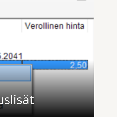
uslisät