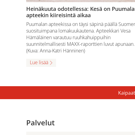
Heinäkuuta odotellessa: Kesä on Puumala
apteekin kiireisintä aikaa
Puumalan apteekissa on täysi säpinä päällä Suome
suosituimpana lomakuukautena. Apteekkari Vesa
Hämäläinen varautuu ruuhkahuippuihin
suunnitelmallisesti MAXX-raporttien luvut apunaan.
(Kuva: Anna-Katri Hänninen)
Lue lisää
Kaipaat
Palvelut