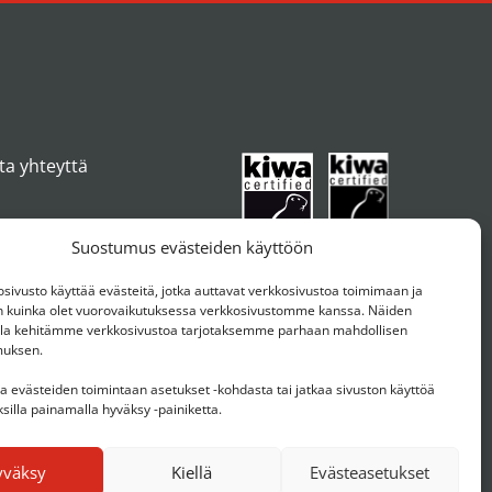
ta yhteyttä
Suostumus evästeiden käyttöön
ivusto käyttää evästeitä, jotka auttavat verkkosivustoa toimimaan ja
kuinka olet vuorovaikutuksessa verkkosivustomme kanssa. Näiden
ulla kehitämme verkkosivustoa tarjotaksemme parhaan mahdollisen
muksen.
aa evästeiden toimintaan asetukset -kohdasta tai jatkaa sivuston käyttöä
silla painamalla hyväksy -painiketta.
yväksy
Kiellä
Evästeasetukset