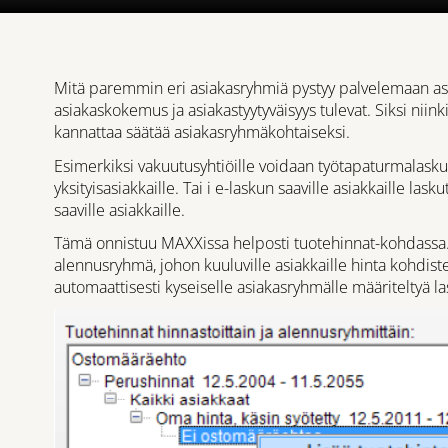
Mitä paremmin eri asiakasryhmiä pystyy palvelemaan as
asiakaskokemus ja asiakastyytyväisyys tulevat. Siksi niink
kannattaa säätää asiakasryhmäkohtaiseksi.
Esimerkiksi vakuutusyhtiöille voidaan työtapaturmalaskut
yksityisasiakkaille. Tai i e-laskun saaville asiakkaille la
saaville asiakkaille.
Tämä onnistuu MAXXissa helposti tuotehinnat-kohdassa. L
alennusryhmä, johon kuuluville asiakkaille hinta kohdis
automaattisesti kyseiselle asiakasryhmälle määriteltyä la