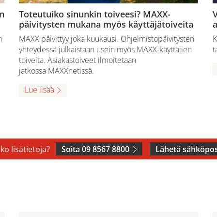
n
Toteutuiko sinunkin toiveesi? MAXX-
V
päivitysten mukana myös käyttäjätoiveita
a
n
MAXX päivittyy joka kuukausi. Ohjelmistopäivitysten
K
yhteydessä julkaistaan usein myös MAXX-käyttäjien
t
toiveita. Asiakastoiveet ilmoitetaan
jatkossa MAXXnetissä.
Lue lisää
ko lisätietoja?
Soita 09 8567 8800
Lähetä sähköpos