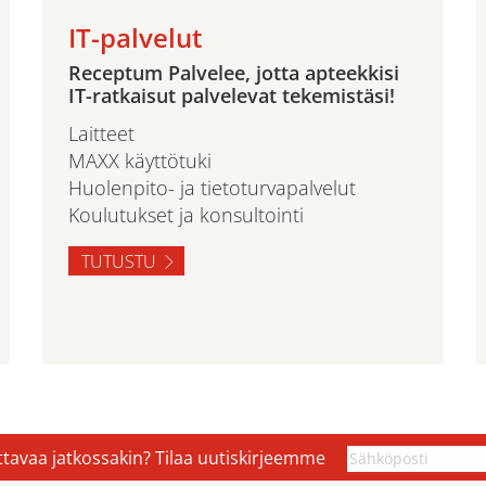
IT-palvelut
Receptum Palvelee, jotta apteekkisi
IT-ratkaisut palvelevat tekemistäsi!
Laitteet
MAXX käyttötuki
Huolenpito- ja tietoturvapalvelut
Koulutukset ja konsultointi
TUTUSTU
ettavaa jatkossakin? Tilaa uutiskirjeemme