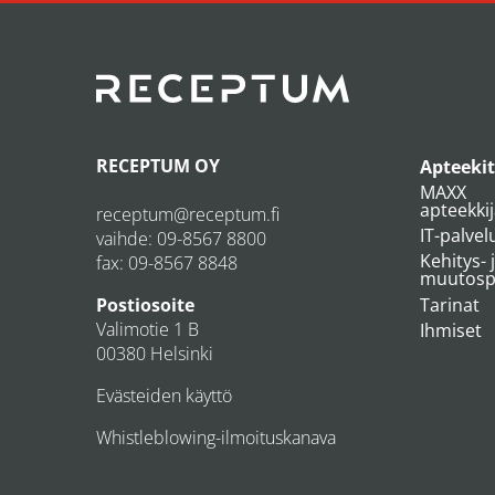
RECEPTUM OY
Apteekit
MAXX
apteekki
receptum@receptum.fi
IT-palvel
vaihde:
09-8567 8800
Kehitys- 
fax: 09-8567 8848
muutospr
Tarinat
Postiosoite
Valimotie 1 B
Ihmiset
00380 Helsinki
Evästeiden käyttö
Whistleblowing-ilmoituskanava