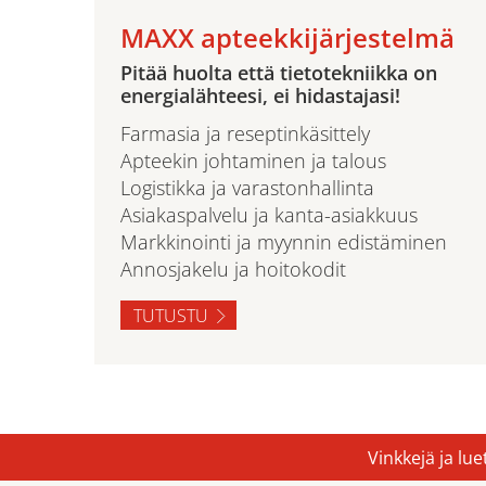
MAXX apteekkijärjestelmä
Pitää huolta että tietotekniikka on
energialähteesi, ei hidastajasi!
Farmasia ja reseptinkäsittely
Apteekin johtaminen ja talous
Logistikka ja varastonhallinta
Asiakaspalvelu ja kanta-asiakkuus
Markkinointi ja myynnin edistäminen
Annosjakelu ja hoitokodit
TUTUSTU
Vinkkejä ja lu