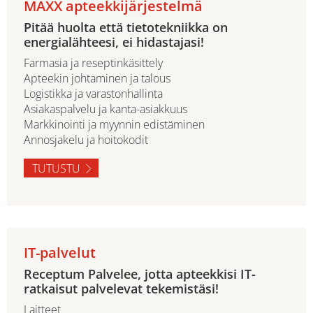
MAXX apteekkijärjestelmä
Pitää huolta että tietotekniikka on
energialähteesi, ei hidastajasi!
Farmasia ja reseptinkäsittely
Apteekin johtaminen ja talous
Logistikka ja varastonhallinta
Asiakaspalvelu ja kanta-asiakkuus
Markkinointi ja myynnin edistäminen
Annosjakelu ja hoitokodit
TUTUSTU
IT-palvelut
Receptum Palvelee, jotta apteekkisi IT-
ratkaisut palvelevat tekemistäsi!
Laitteet