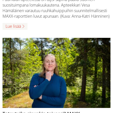
suosituimpana lomakuukautena. Apteekkari Vesa
Hämäläinen varautuu ruuhkahuippuihin suunnitelmallisesti
MAXX-raporttien luvut apunaan. (Kuva: Anna-Katri Hänninen)
Lue lisää