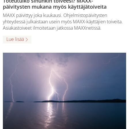
Toteutuiko sinunkin toiveesi? MAXX-
päivitysten mukana myös käyttäjätoiveita
MAXX päivittyy joka kuukausi. Ohjelmistopäivitysten
yhteydessä julkaistaan usein myös MAXX-käyttäjien toiveita.
Asiakastoiveet ilmoitetaan jatkossa MAXXnetissä.
Lue lisää