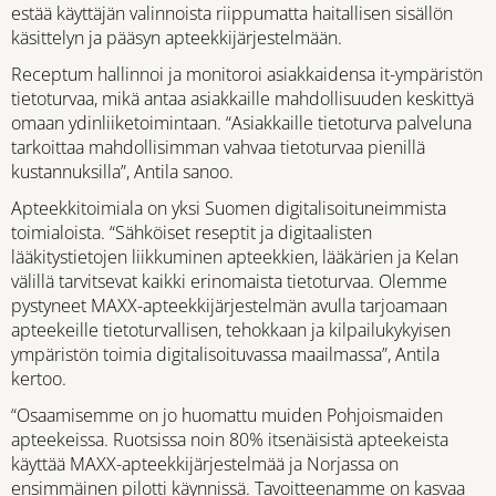
estää käyttäjän valinnoista riippumatta haitallisen sisällön
käsittelyn ja pääsyn apteekkijärjestelmään.
Receptum hallinnoi ja monitoroi asiakkaidensa it-ympäristön
tietoturvaa, mikä antaa asiakkaille mahdollisuuden keskittyä
omaan ydinliiketoimintaan. “Asiakkaille tietoturva palveluna
tarkoittaa mahdollisimman vahvaa tietoturvaa pienillä
kustannuksilla”, Antila sanoo.
Apteekkitoimiala on yksi Suomen digitalisoituneimmista
toimialoista. “Sähköiset reseptit ja digitaalisten
lääkitystietojen liikkuminen apteekkien, lääkärien ja Kelan
välillä tarvitsevat kaikki erinomaista tietoturvaa. Olemme
pystyneet MAXX-apteekkijärjestelmän avulla tarjoamaan
apteekeille tietoturvallisen, tehokkaan ja kilpailukykyisen
ympäristön toimia digitalisoituvassa maailmassa”, Antila
kertoo.
“Osaamisemme on jo huomattu muiden Pohjoismaiden
apteekeissa. Ruotsissa noin 80% itsenäisistä apteekeista
käyttää MAXX-apteekkijärjestelmää ja Norjassa on
ensimmäinen pilotti käynnissä. Tavoitteenamme on kasvaa