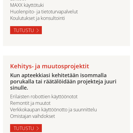
MAXX käyttötuki
Huolenpito- ja tietoturvapalvelut
Koulutukset ja konsultointi
TUTUSTU
Kehitys- ja muutosprojektit
Kun apteekkiasi kehitetään isommalla
porukalla tai räätälöidään projekteja juuri
sinulle.
Erilaisten robottien käyttöönotot
Remontit ja muutot
Verkkokaupan käyttöönotto ja suunnittelu
Omistajan vaihdokset
TUTUSTU