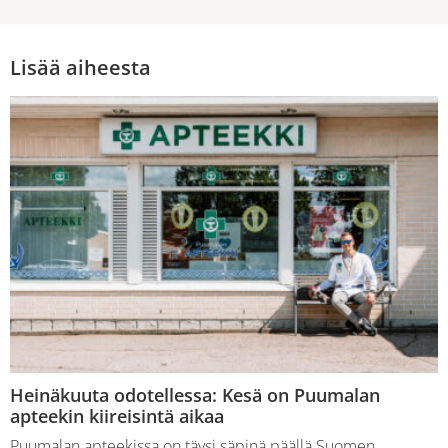
Lisää aiheesta
Heinäkuuta odotellessa: Kesä on Puumalan
apteekin kiireisintä aikaa
Puumalan apteekissa on täysi säpinä päällä Suomen