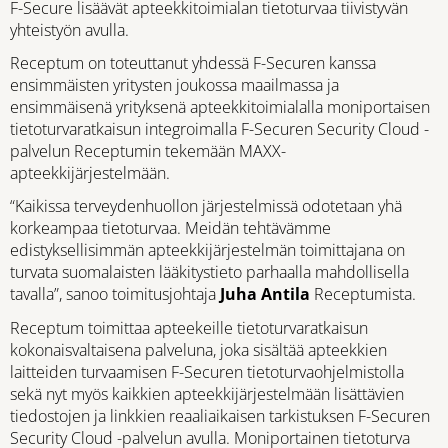
F-Secure lisäävät apteekkitoimialan tietoturvaa tiivistyvän
yhteistyön avulla.
Receptum on toteuttanut yhdessä F-Securen kanssa
ensimmäisten yritysten joukossa maailmassa ja
ensimmäisenä yrityksenä apteekkitoimialalla moniportaisen
tietoturvaratkaisun integroimalla F-Securen Security Cloud -
palvelun Receptumin tekemään MAXX-
apteekkijärjestelmään.
“Kaikissa terveydenhuollon järjestelmissä odotetaan yhä
korkeampaa tietoturvaa. Meidän tehtävämme
edistyksellisimmän apteekkijärjestelmän toimittajana on
turvata suomalaisten lääkitystieto parhaalla mahdollisella
tavalla”, sanoo toimitusjohtaja
Juha Antila
Receptumista.
Receptum toimittaa apteekeille tietoturvaratkaisun
kokonaisvaltaisena palveluna, joka sisältää apteekkien
laitteiden turvaamisen F-Securen tietoturvaohjelmistolla
sekä nyt myös kaikkien apteekkijärjestelmään lisättävien
tiedostojen ja linkkien reaaliaikaisen tarkistuksen F-Securen
Security Cloud -palvelun avulla. Moniportainen tietoturva