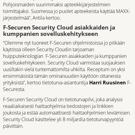
Pohjoismaiden suurimmaksi apteekkijärjestelmien
toimittajaksi. Suomessa jo puolet apteekeista käyttää MAXX-
järjestelmää”, Antila kertoo.
F-Securen Security Cloud asiakkaiden ja
kumppanien sovelluskehitykseen
“Olemme nyt tuoneet F-Securen ohjelmistoissa jo pitkään
käytössä olleen Security Cloudin tarjoaman
huipputeknologian F-Securen asiakkaiden ja kumppanien
sovelluskehitykseen. Security Cloud varmistaa suojauksen
uusiltakin vielä tuntemattomilta uhkilta. Receptum on yksi
ensimmäisistä tämän ominaisuuden käyttöön ottaneista
yrityksistä”, kertoo tietoturva-asiantuntija
Harri Ruusinen
F-
Securesta.
F-Securen Security Cloud on tietoturvapilvi, joka analysoi
reaaliaikaisesti haittaohjelmia tiedostojen ja linkkien
joukosta ja estää automaattisesti haittaohjelmien leviämisen.
Security Cloud käsittelee yli 8 miljardia tietoturvapyyntöä
päivittäin.