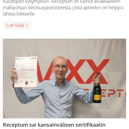
kuluttajien kysymyksiin. Receptum on luonut asiakkailleen
mallipohjan tietosuojaselosteesta, josta apteekin on helppo
lähteä liikkeelle.
Lue lisää
Receptum sai kansainvälisen sertifikaatin