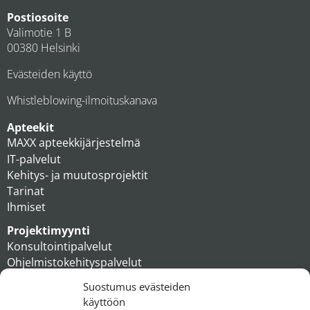
Postiosoite
Valimotie 1 B
00380 Helsinki
Evästeiden käyttö
Whistleblowing-ilmoituskanava
Apteekit
MAXX apteekkijärjestelmä
IT-palvelut
Kehitys- ja muutosprojektit
Tarinat
Ihmiset
Projektimyynti
Konsultointipalvelut
Ohjelmistokehityspalvelut
MAXX apteekkiratkaisut
Suostumus evästeiden
Tukipalvelut
käyttöön