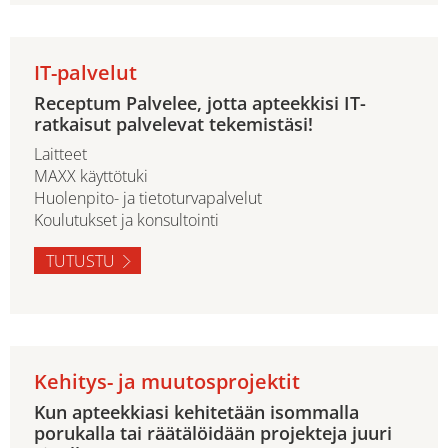
IT-palvelut
Receptum Palvelee, jotta apteekkisi IT-
ratkaisut palvelevat tekemistäsi!
Laitteet
MAXX käyttötuki
Huolenpito- ja tietoturvapalvelut
Koulutukset ja konsultointi
TUTUSTU
Kehitys- ja muutosprojektit
Kun apteekkiasi kehitetään isommalla
porukalla tai räätälöidään projekteja juuri