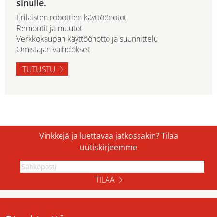
sinulle.
Erilaisten robottien käyttöönotot
Remontit ja muutot
Verkkokaupan käyttöönotto ja suunnittelu
Omistajan vaihdokset
TUTUSTU
Vinkkejä ja luettavaa jatkossakin? Tilaa
uutiskirjeemme
TILAA