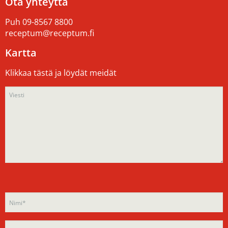
Ota yhteyttä
Puh
09-8567 8800
receptum@receptum.fi
Kartta
Klikkaa tästä ja löydät meidät
Please
Please
leave
leave
this
this
field