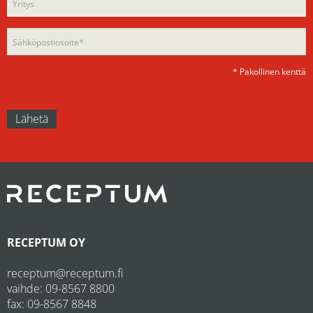
field
empty.
empty.
* Pakollinen kenttä
RECEPTUM OY
receptum@receptum.fi
vaihde:
09-8567 8800
fax: 09-8567 8848