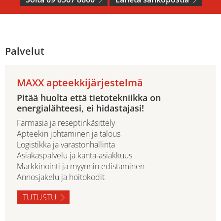
Palvelut
MAXX apteekkijärjestelmä
Pitää huolta että tietotekniikka on
energialähteesi, ei hidastajasi!
Farmasia ja reseptinkäsittely
Apteekin johtaminen ja talous
Logistikka ja varastonhallinta
Asiakaspalvelu ja kanta-asiakkuus
Markkinointi ja myynnin edistäminen
Annosjakelu ja hoitokodit
TUTUSTU