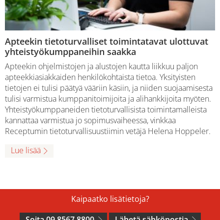
Apteekin tietoturvalliset toimintatavat ulottuvat
yhteistyökumppaneihin saakka
Apteekin ohjelmistojen ja alustojen kautta liikkuu paljon
apteekkiasiakkaiden henkilökohtaista tietoa. Yksityisten
tietojen ei tulisi päätyä vääriin käsiin, ja niiden suojaamisesta
tulisi varmistua kumppanitoimijoita ja alihankkijoita myöten.
Yhteistyökumppaneiden tietoturvallisista toimintamalleista
kannattaa varmistua jo sopimusvaiheessa, vinkkaa
Receptumin tietoturvallisuustiimin vetäjä Helena Hoppeler.
Lue lisää
Kaipaatko lisätietoja?
Soita 09 8567 8800
Lähetä sähköpostia