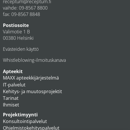
receptum@receptum.fi
vaihde:
09-8567 8800
fax: 09-8567 8848
Postiosoite
Valimotie 1 B
00380 Helsinki
Evästeiden käyttö
Whistleblowing-ilmoituskanava
Apteekit
MAXX apteekkijärjestelmä
IT-palvelut
Kehitys- ja muutosprojektit
Tarinat
Ihmiset
Projektimyynti
Konsultointipalvelut
Ohjelmistokehityspalvelut