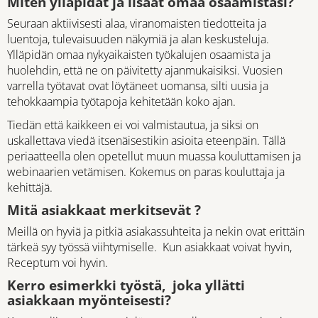
Miten ylläpidät ja lisäät omaa osaamistasi?
Seuraan aktiivisesti alaa, viranomaisten tiedotteita ja
luentoja, tulevaisuuden näkymiä ja alan keskusteluja.
Ylläpidän omaa nykyaikaisten työkalujen osaamista ja
huolehdin, että ne on päivitetty ajanmukaisiksi. Vuosien
varrella työtavat ovat löytäneet uomansa, silti uusia ja
tehokkaampia työtapoja kehitetään koko ajan.
Tiedän että kaikkeen ei voi valmistautua, ja siksi on
uskallettava viedä itsenäisestikin asioita eteenpäin. Tällä
periaatteella olen opetellut muun muassa kouluttamisen ja
webinaarien vetämisen. Kokemus on paras kouluttaja ja
kehittäjä.
Mitä asiakkaat merkitsevät ?
Meillä on hyviä ja pitkiä asiakassuhteita ja nekin ovat erittäin
tärkeä syy työssä viihtymiselle. Kun asiakkaat voivat hyvin,
Receptum voi hyvin.
Kerro esimerkki työstä, joka yllätti
asiakkaan myönteisesti?