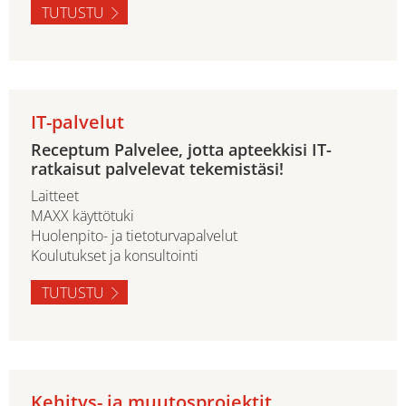
TUTUSTU
IT-palvelut
Receptum Palvelee, jotta apteekkisi IT-
ratkaisut palvelevat tekemistäsi!
Laitteet
MAXX käyttötuki
Huolenpito- ja tietoturvapalvelut
Koulutukset ja konsultointi
TUTUSTU
Kehitys- ja muutosprojektit