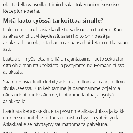
olet todella vahvoilla. Tiimin lisäksi tukenani on koko iso
Receptum-perhe.
Mitä laatu työssä tarkoittaa sinulle?
Haluamme luoda asiakkaalle turvallisuuden tunteen. Kun
asiakas on ollut yhteydessä, asian hoito on ripeää ja
asiakkaalla on olo, että hänen asiaansa hoidetaan ratkaisuun
asti.
Laatua on myös, että meillä on ajantasainen tieto sekä alan
että ohjelman muutoksista ja pystymme neuvomaan niissä
asiakasta.
Saamme asiakkailta kehitysideoita, milloin suoraan, milloin
sivulauseessa. Kun kehitämme ja parannamme ohjelmia
nämä ideat mielessämme, tuotamme laatua ja hyötyä
asiakkaalle.
Laadusta kertoo sekin, että pysymme aikatauluissa ja kaikki
menee suunnitellusti. Tämä onnistuu hyvällä yhteistyöllä.
Asiakkaalle se näyttäytyy saumattomana palveluna.