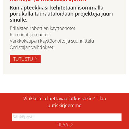
Kun apteekkiasi kehitetään isommalla
porukalla tai räätälöidään projekteja juuri
sinulle.
Erilaisten robottien käyttöönotot
Remontit ja muutot
Verkkokaupan käyttöönotto ja suunnittelu
Omistajan vaihdokset
TUTUSTU
Vinkkejä ja luettavaa jatkossakin? Tilaa
uutiskirjeemme
TILAA