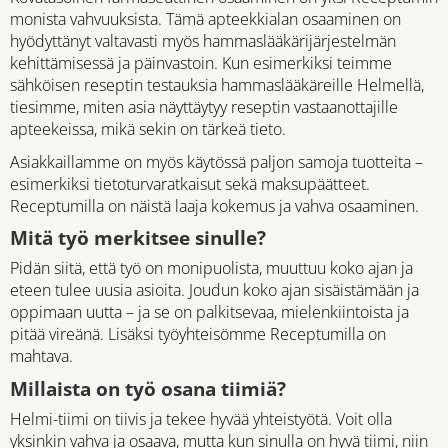
monista vahvuuksista. Tämä apteekkialan osaaminen on
hyödyttänyt valtavasti myös hammaslääkärijärjestelmän
kehittämisessä ja päinvastoin. Kun esimerkiksi teimme
sähköisen reseptin testauksia hammaslääkäreille Helmellä,
tiesimme, miten asia näyttäytyy reseptin vastaanottajille
apteekeissa, mikä sekin on tärkeä tieto.
Asiakkaillamme on myös käytössä paljon samoja tuotteita –
esimerkiksi tietoturvaratkaisut sekä maksupäätteet.
Receptumilla on näistä laaja kokemus ja vahva osaaminen.
Mitä työ merkitsee sinulle?
Pidän siitä, että työ on monipuolista, muuttuu koko ajan ja
eteen tulee uusia asioita. Joudun koko ajan sisäistämään ja
oppimaan uutta – ja se on palkitsevaa, mielenkiintoista ja
pitää vireänä. Lisäksi työyhteisömme Receptumilla on
mahtava.
Millaista on työ osana tiimiä?
Helmi-tiimi on tiivis ja tekee hyvää yhteistyötä. Voit olla
yksinkin vahva ja osaava, mutta kun sinulla on hyvä tiimi, niin