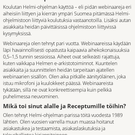
Koulutan Helmi-ohjelman käyttöä – eli pidän webinaareja eri
aiheisiin liittyen ja kierrän ympäri Suomea pitämässä Helmi-
ohjelmistoon liittyviä koulutuksia vastaanotoilla. Lisäksi autan
asiakkaita heidän päivittäisissä ohjelmistoon liittyvissä
kysymyksissä.
Webinaareja olen tehnyt pari vuotta. Webinaareissa käydään
läpi havainnollisesti opastusta kaipaavia aihekokonaisuuksia
0,5–1,5 tunnin sessioissa. Aiheet ovat selkeästi rajattuja,
kuten vaikkapa Helmen e-arkistotoiminnot. Kuuntelen
asiakkaita ja suunnittelen heidän tarpeitaan ajatellen
webinaarien sisällön. Olen aika pitkälle äänityöläinen, joka
istuu mikrofoni ja kuulokkeet päässä. Webinaareista
tykätään, sillä ne ovat konkreettisempia kuin pelkkä
puhelimessa neuvominen.
Mikä toi sinut alalle ja Receptumille töihin?
Olen tehnyt Helmi-ohjelman parissa töitä vuodesta 1989
lähtien. Olen vuosien varrella muun muassa hoitanut
asiakastukea ja testaamista, asiakaslaskutuksia ja