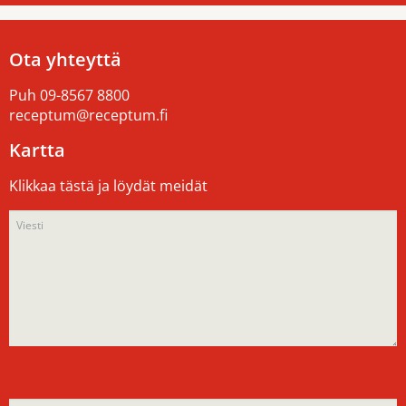
Ota yhteyttä
Puh
09-8567 8800
receptum@receptum.fi
Kartta
Klikkaa tästä ja löydät meidät
Please
Please
leave