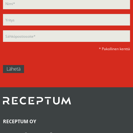
leave
this
this
field
field
empty.
empty.
* Pakollinen kenttä
RECEPTUM OY