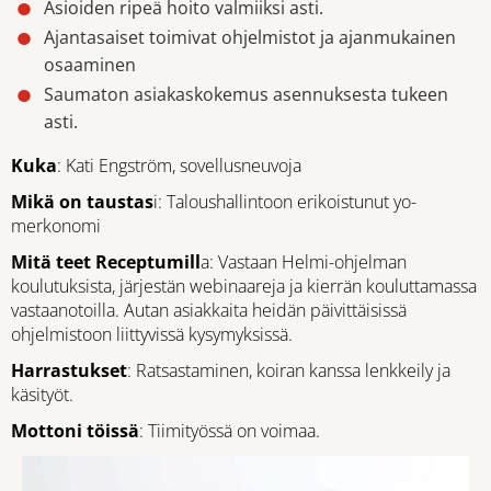
Asioiden ripeä hoito valmiiksi asti.
Ajantasaiset toimivat ohjelmistot ja ajanmukainen
osaaminen
Saumaton asiakaskokemus asennuksesta tukeen
asti.
Kuka
: Kati Engström, sovellusneuvoja
Mikä on taustas
i: Taloushallintoon erikoistunut yo-
merkonomi
Mitä teet Receptumill
a: Vastaan Helmi-ohjelman
koulutuksista, järjestän webinaareja ja kierrän kouluttamassa
vastaanotoilla. Autan asiakkaita heidän päivittäisissä
ohjelmistoon liittyvissä kysymyksissä.
Harrastukset
: Ratsastaminen, koiran kanssa lenkkeily ja
käsityöt.
Mottoni töissä
: Tiimityössä on voimaa.