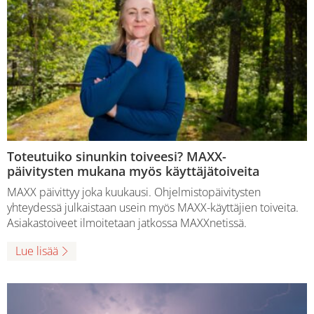
Toteutuiko sinunkin toiveesi? MAXX-
päivitysten mukana myös käyttäjätoiveita
MAXX päivittyy joka kuukausi. Ohjelmistopäivitysten
yhteydessä julkaistaan usein myös MAXX-käyttäjien toiveita.
Asiakastoiveet ilmoitetaan jatkossa MAXXnetissä.
Lue lisää