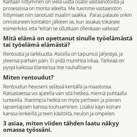
Kantaan liittyminen on vielä uutta osalle vastaanotoista ja
prosessissa on monta askelta. Me tuemme vastaanoton
liittymiset niin sanotusti maaliin saakka. Paras palaute onkin
onnistuneen kontaktin jälkeen se, kun asiakas tokaisee
esimerkiksi että ”eihän se ollutkaan ollenkaan vaikeaa”.
Mitä elämä on opettanut sinulle työelämästä
tai työelämä elämästä?
Rentoutta ja tarkkuutta. Asioilla on taipumus järjestyä, ja
yleensä parhain päin. Ei pidä murehtia liikaa. Tärkeää on
pysyä kaikissa tilanteissa itse rauhallisena
Miten rentoudut?
Rentoudun hevoseni selässä kentällä ja maastossa.
Ratsastaessa voi ajatella vain sitä hetkeä, mennä puhtaalla
tunteella. Ihanimpia hetkiä on myös perheen ja pienen
lapsenlapsen kanssa touhuaminen. Lisäksi käyn koirani
kanssa lenkeillä ja teen käsitöitä, neulon ja ompelen.
3 asiaa, miten viiden tähden laatu näkyy
omassa työssäni.