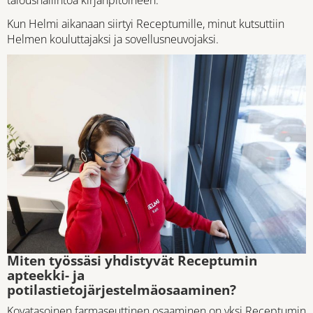
taloushallintoa kirjanpitoineen.
Kun Helmi aikanaan siirtyi Receptumille, minut kutsuttiin
Helmen kouluttajaksi ja sovellusneuvojaksi.
Miten työssäsi yhdistyvät Receptumin
apteekki- ja
potilastietojärjestelmäosaaminen?
Kovatasoinen farmaseuttinen osaaminen on yksi Receptumin