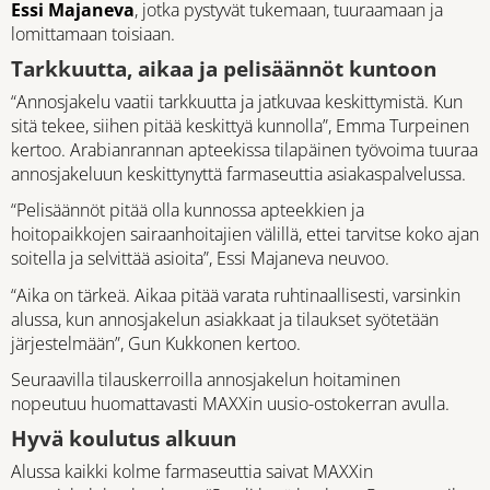
Essi Majaneva
, jotka pystyvät tukemaan, tuuraamaan ja
lomittamaan toisiaan.
Tarkkuutta, aikaa ja pelisäännöt kuntoon
“Annosjakelu vaatii tarkkuutta ja jatkuvaa keskittymistä. Kun
sitä tekee, siihen pitää keskittyä kunnolla”, Emma Turpeinen
kertoo. Arabianrannan apteekissa tilapäinen työvoima tuuraa
annosjakeluun keskittynyttä farmaseuttia asiakaspalvelussa.
“Pelisäännöt pitää olla kunnossa apteekkien ja
hoitopaikkojen sairaanhoitajien välillä, ettei tarvitse koko ajan
soitella ja selvittää asioita”, Essi Majaneva neuvoo.
“Aika on tärkeä. Aikaa pitää varata ruhtinaallisesti, varsinkin
alussa, kun annosjakelun asiakkaat ja tilaukset syötetään
järjestelmään”, Gun Kukkonen kertoo.
Seuraavilla tilauskerroilla annosjakelun hoitaminen
nopeutuu huomattavasti MAXXin uusio-ostokerran avulla.
Hyvä koulutus alkuun
Alussa kaikki kolme farmaseuttia saivat MAXXin