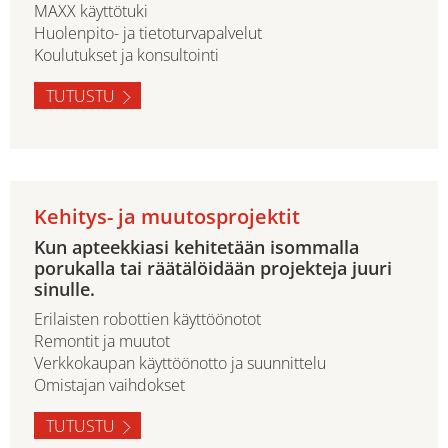
MAXX käyttötuki
Huolenpito- ja tietoturvapalvelut
Koulutukset ja konsultointi
TUTUSTU
Kehitys- ja muutosprojektit
Kun apteekkiasi kehitetään isommalla
porukalla tai räätälöidään projekteja juuri
sinulle.
Erilaisten robottien käyttöönotot
Remontit ja muutot
Verkkokaupan käyttöönotto ja suunnittelu
Omistajan vaihdokset
TUTUSTU