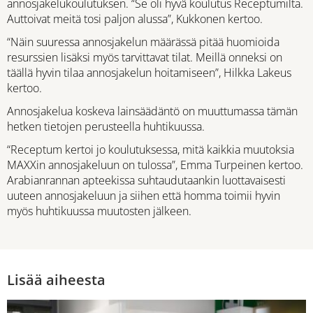
annosjakelukoulutuksen. “Se oli hyvä koulutus Receptumilta.
Auttoivat meitä tosi paljon alussa”, Kukkonen kertoo.
“Näin suuressa annosjakelun määrässä pitää huomioida
resurssien lisäksi myös tarvittavat tilat. Meillä onneksi on
täällä hyvin tilaa annosjakelun hoitamiseen”, Hilkka Lakeus
kertoo.
Annosjakelua koskeva lainsäädäntö on muuttumassa tämän
hetken tietojen perusteella huhtikuussa.
“Receptum kertoi jo koulutuksessa, mitä kaikkia muutoksia
MAXXin annosjakeluun on tulossa”, Emma Turpeinen kertoo.
Arabianrannan apteekissa suhtaudutaankin luottavaisesti
uuteen annosjakeluun ja siihen että homma toimii hyvin
myös huhtikuussa muutosten jälkeen.
Lisää aiheesta