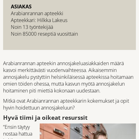
ASIAKAS
Arabianrannan apteekki
Apteekkari: Hilkka Lakeus
Noin 13 työntekijää
Noin 85000 reseptiä vuosittain
Arabianrannan apteekin annosjakeluasiakkaiden määrä
kasvoi merkittävästi vuodenvaihteessa. Aikaisemmin
annosjakelu pystyttiin helsinkiläisessä apteekissa hoitamaan
omien töiden ohessa, mutta kasvun myötä annosjakelun
hoitaminen piti miettiä kokonaan uudestaan.
Mitkä ovat Arabianrannan apteekkarin kokemukset ja opit
hyvin hoidettuun annosjakeluun?
Hyvä tiimi ja oikeat resurssit
“Ensin täytyy
nostaa hattua