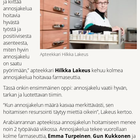
ja kiittää
annosjakelua
hoitavia
hyvästä
työstä ja
positiivisesta
asenteesta,
miten hyvin
Apteekkari Hilkka Lakeus
annosjakelu
on saatu
pyörimään,” apteekkari
Hilkka Lakeus
kehuu kolmea
annosjakelua hoitavaa farmaseuttia.
Tässä onkin ensimmäinen oppi: annosjakelu vaatii hyvän,
tarkan ja luotettavan tiimin.
“Kun annosjakelun määrä kasvaa merkittävästi, sen
hoitamisen resursointi täytyy miettiä oikein”, Lakeus kertoo.
Arabianrannan apteekissa annosjakelun hoitamiseen menee
noin 2 työpäivää viikossa. Annosjakelua tekee vuorollaan
kolme farmaseuttia,
Emma Turpeinen
,
Gun Kukkonen
ja