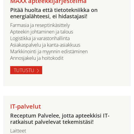
MAXX apteekkijärjestelmä
Pitää huolta että tietotekniikka on
energialähteesi, ei hidastajasi!
Farmasia ja reseptinkäsittely
Apteekin johtaminen ja talous
Logistikka ja varastonhallinta
Asiakaspalvelu ja kanta-asiakkuus
Markkinointi ja myynnin edistäminen
Annosjakelu ja hoitokodit
TUTUSTU
IT-palvelut
Receptum Palvelee, jotta apteekkisi IT-
ratkaisut palvelevat tekemistäsi!
Laitteet