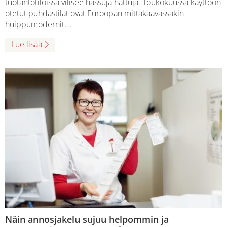
tuotantotiloissa vilisee hassuja hattuja. Toukokuussa käyttöön
otetut puhdastilat ovat Euroopan mittakaavassakin
huippumodernit….
Lue lisää
Näin annosjakelu sujuu helpommin ja