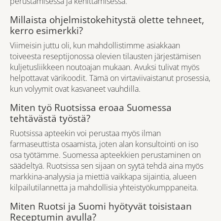
perustamisessa ja kehittämisessä.
Millaista ohjelmistokehitystä olette tehneet,
kerro esimerkki?
Viimeisin juttu oli, kun mahdollistimme asiakkaan
toiveesta reseptijonossa olevien tilausten järjestämisen
kuljetusliikkeen noutoajan mukaan. Avuksi tulivat myös
helpottavat värikoodit. Tämä on virtaviivaistanut prosessia,
kun volyymit ovat kasvaneet vauhdilla.
Miten työ Ruotsissa eroaa Suomessa
tehtävästä työstä?
Ruotsissa apteekin voi perustaa myös ilman
farmaseuttista osaamista, joten alan konsultointi on iso
osa työtämme. Suomessa apteekkien perustaminen on
säädeltyä. Ruotsissa sen sijaan on syytä tehdä aina myös
markkina-analyysia ja miettiä vaikkapa sijaintia, alueen
kilpailutilannetta ja mahdollisia yhteistyökumppaneita.
Miten Ruotsi ja Suomi hyötyvät toisistaan
Receptumin avulla?