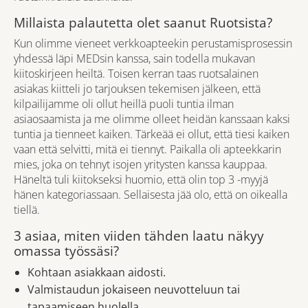
Millaista palautetta olet saanut Ruotsista?
Kun olimme vieneet verkkoapteekin perustamisprosessin
yhdessä läpi MEDsin kanssa, sain todella mukavan
kiitoskirjeen heiltä. Toisen kerran taas ruotsalainen
asiakas kiitteli jo tarjouksen tekemisen jälkeen, että
kilpailijamme oli ollut heillä puoli tuntia ilman
asiaosaamista ja me olimme olleet heidän kanssaan kaksi
tuntia ja tienneet kaiken. Tärkeää ei ollut, että tiesi kaiken
vaan että selvitti, mitä ei tiennyt. Paikalla oli apteekkarin
mies, joka on tehnyt isojen yritysten kanssa kauppaa.
Häneltä tuli kiitokseksi huomio, että olin top 3 -myyjä
hänen kategoriassaan. Sellaisesta jää olo, että on oikealla
tiellä.
3 asiaa, miten viiden tähden laatu näkyy
omassa työssäsi?
Kohtaan asiakkaan aidosti.
Valmistaudun jokaiseen neuvotteluun tai
tapaamiseen huolella.