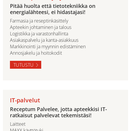
Pitää huolta että tietotekniikka on
energialähteesi, ei hidastajasi!
Farmasia ja reseptinkäsittely
Apteekin johtaminen ja talous
Logistikka ja varastonhallinta
Asiakaspalvelu ja kanta-asiakkuus
Markkinointi ja myynnin edistäminen
Annosjakelu ja hoitokodit
TUTUSTU
IT-palvelut
Receptum Palvelee, jotta apteekkisi IT-
ratkaisut palvelevat tekemistäsi!
Laitteet
MAXX käyttötuki