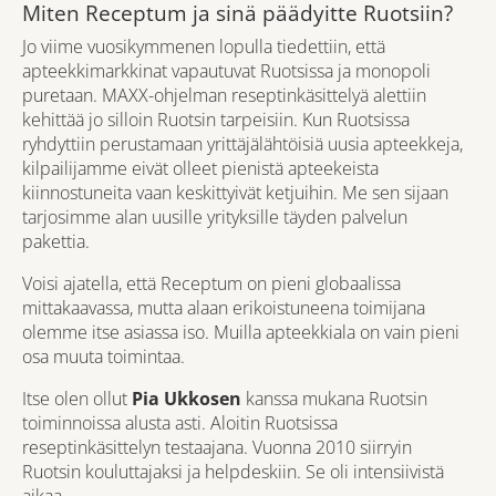
Miten Receptum ja sinä päädyitte Ruotsiin?
Jo viime vuosikymmenen lopulla tiedettiin, että
apteekkimarkkinat vapautuvat Ruotsissa ja monopoli
puretaan. MAXX-ohjelman reseptinkäsittelyä alettiin
kehittää jo silloin Ruotsin tarpeisiin. Kun Ruotsissa
ryhdyttiin perustamaan yrittäjälähtöisiä uusia apteekkeja,
kilpailijamme eivät olleet pienistä apteekeista
kiinnostuneita vaan keskittyivät ketjuihin. Me sen sijaan
tarjosimme alan uusille yrityksille täyden palvelun
pakettia.
Voisi ajatella, että Receptum on pieni globaalissa
mittakaavassa, mutta alaan erikoistuneena toimijana
olemme itse asiassa iso. Muilla apteekkiala on vain pieni
osa muuta toimintaa.
Itse olen ollut
Pia Ukkosen
kanssa mukana Ruotsin
toiminnoissa alusta asti. Aloitin Ruotsissa
reseptinkäsittelyn testaajana. Vuonna 2010 siirryin
Ruotsin kouluttajaksi ja helpdeskiin. Se oli intensiivistä