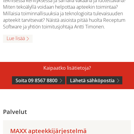
teknisessä kehityksessä ja samalla vakaana ja luotettavana?
Miten tekoälyllä voidaan helpottaa apteekin toimintaa?
Millaisia toiminnallisuuksia ja teknologioita tulevaisuuden
apteekit tarvitsevat? Näistä asioista pitää huolta Receptum
Software ja yhtiön toimitusjohtaja Antti Timonen.
Lue lisää
Kaipaatko lisätietoja?
Soita 09 8567 8800
Lähetä sähköpostia
Palvelut
MAXX apteekkijärjestelmä