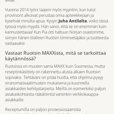
aikaa.
Vuonna 2014 työni laajeni myös myyntiin, kun tutut
proviisorit alkoivat perustaa omia apteekkejaan ja
kyselivät minulta apua. Kysyin
Juha Antilalta
, voiko tässä
työssä myös myydä. Hän sanoi, että se on enemmän kuin
kannustettavaa! Kun Pia otti haltuun Norjan osastomme,
siirryin hänen tilalleen Ruotsin tiiminvetäjäksi ja tuotteesta
vastaavaksi.
Vastaat Ruotsin MAXXista, mitä se tarkoittaa
käytännössä?
Ruotsissa on muuten sama MAXX kuin Suomessa, mutta
reseptinkäsittely on rakennettu alusta alkaen Ruotsiin
sopivaksi. Tehtäväni on pitää huolta, että ohjelma pysyy
viranomaisvaatimusten mukaisena ja kuunnella
asiakkaiden kehitystarpeita. Meillä on esimerkiksi paljon
asiakaskohtaista räätälöintiä varsinkin verkkokauppa-
asiakkaille.
Receptumilla on paljon prosessiosaamista