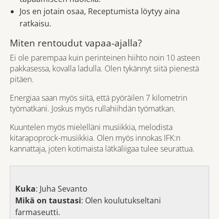
Jos en jotain osaa, Receptumista löytyy aina
ratkaisu.
Miten rentoudut vapaa-ajalla?
Ei ole parempaa kuin perinteinen hiihto noin 10 asteen
pakkasessa, kovalla ladulla. Olen tykännyt siitä pienestä
pitäen.
Energiaa saan myös siitä, että pyöräilen 7 kilometrin
työmatkani. Joskus myös rullahiihdän työmatkan.
Kuuntelen myös mielelläni musiikkia, melodista
kitarapoprock-musiikkia. Olen myös innokas IFK:n
kannattaja, joten kotimaista lätkäliigaa tulee seurattua.
Kuka
: Juha Sevanto
Mikä on taustasi
: Olen koulutukseltani
farmaseutti.