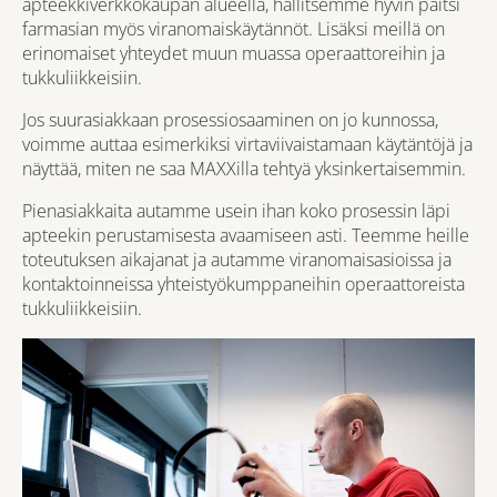
apteekkiverkkokaupan alueella, hallitsemme hyvin paitsi
farmasian myös viranomaiskäytännöt. Lisäksi meillä on
erinomaiset yhteydet muun muassa operaattoreihin ja
tukkuliikkeisiin.
Jos suurasiakkaan prosessiosaaminen on jo kunnossa,
voimme auttaa esimerkiksi virtaviivaistamaan käytäntöjä ja
näyttää, miten ne saa MAXXilla tehtyä yksinkertaisemmin.
Pienasiakkaita autamme usein ihan koko prosessin läpi
apteekin perustamisesta avaamiseen asti. Teemme heille
toteutuksen aikajanat ja autamme viranomaisasioissa ja
kontaktoinneissa yhteistyökumppaneihin operaattoreista
tukkuliikkeisiin.