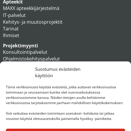
Apteekit
MAXX apteekkijärjestelmä
IT-palvelut
Kehitys- ja muutosprojektit
Tarinat
Ihmiset
Projektimyynti
Konsultointipalvelut
Ohjelmistokehityspalvelut
MAXX apteekkiratkaisut
Suostumus evästeiden
Tukipalvelut
käyttöön
Artikkelit
Ihmiset
Tämä verkkosivusto käyttää evästeitä, jotka auttavat verkkosivustoa
toimimaan ja seuraamaan kuinka olet vuorovaikutuksessa
Konserni
verkkosivustomme kanssa. Näiden tietojen avulla kehitämme
verkkosivustoa tarjotaksemme parhaan mahdollisen käyttökokemuksen.
Ota yhteyttä
Voit vaikuttaa evästeiden toimintaan asetukset -kohdasta tai jatkaa
sivuston käyttöä oletusasetuksilla painamalla hyväksy -painiketta.