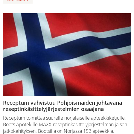
Receptum vahvistuu Pohjoismaiden johtavana
reseptinkäsittelyjärjestelmien osaajana
Receptum toimittaa suurelle norjalaiselle apteekkiketjulle,
Boots Apotekille MAXX-reseptinkäsittelyjärjestelmän ja sen
jatkokehityksen. Bootsilla on Norjassa 152 apteekkia.