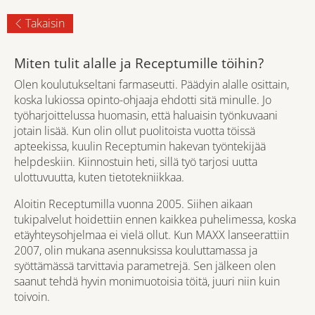
Takaisin
Miten tulit alalle ja Receptumille töihin?
Olen koulutukseltani farmaseutti. Päädyin alalle osittain,
koska lukiossa opinto-ohjaaja ehdotti sitä minulle. Jo
työharjoittelussa huomasin, että haluaisin työnkuvaani
jotain lisää. Kun olin ollut puolitoista vuotta töissä
apteekissa, kuulin Receptumin hakevan työntekijää
helpdeskiin. Kiinnostuin heti, sillä työ tarjosi uutta
ulottuvuutta, kuten tietotekniikkaa.
Aloitin Receptumilla vuonna 2005. Siihen aikaan
tukipalvelut hoidettiin ennen kaikkea puhelimessa, koska
etäyhteysohjelmaa ei vielä ollut. Kun MAXX lanseerattiin
2007, olin mukana asennuksissa kouluttamassa ja
syöttämässä tarvittavia parametrejä. Sen jälkeen olen
saanut tehdä hyvin monimuotoisia töitä, juuri niin kuin
toivoin.