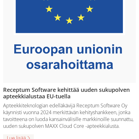
Receptum Software kehittää uuden sukupolven
apteekkialustaa EU-tuella
Apteekkiteknologian edelläkävijä Receptum Software Oy
käynnisti vuonna 2024 merkittävän kehityshankkeen, jonka
tavoitteena on luoda kansainvälisille markkinoille suunnattu,
uuden sukupolven MAXX Cloud Core -apteekkialusta.
Lue lisää