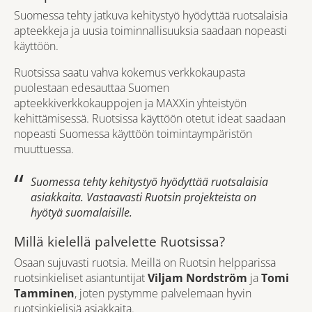
Suomessa tehty jatkuva kehitystyö hyödyttää ruotsalaisia
apteekkeja ja uusia toiminnallisuuksia saadaan nopeasti
käyttöön.
Ruotsissa saatu vahva kokemus verkkokaupasta
puolestaan edesauttaa Suomen
apteekkiverkkokauppojen ja MAXXin yhteistyön
kehittämisessä. Ruotsissa käyttöön otetut ideat saadaan
nopeasti Suomessa käyttöön toimintaympäristön
muuttuessa.
Suomessa tehty kehitystyö hyödyttää ruotsalaisia
asiakkaita. Vastaavasti Ruotsin projekteista on
hyötyä suomalaisille.
Millä kielellä palvelette Ruotsissa?
Osaan sujuvasti ruotsia. Meillä on Ruotsin helpparissa
ruotsinkieliset asiantuntijat
Viljam Nordström
ja
Tomi
Tamminen
, joten pystymme palvelemaan hyvin
ruotsinkielisiä asiakkaita.