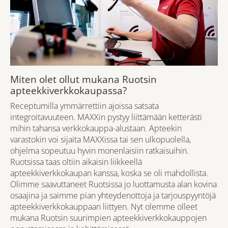
Miten olet ollut mukana Ruotsin
apteekkiverkkokaupassa?
Receptumilla ymmärrettiin ajoissa satsata
integroitavuuteen. MAXXin pystyy liittämään ketterästi
mihin tahansa verkkokauppa-alustaan. Apteekin
varastokin voi sijaita MAXXissa tai sen ulkopuolella,
ohjelma sopeutuu hyvin monenlaisiin ratkaisuihin.
Ruotsissa taas oltiin aikaisin liikkeellä
apteekkiverkkokaupan kanssa, koska se oli mahdollista.
Olimme saavuttaneet Ruotsissa jo luottamusta alan kovina
osaajina ja saimme pian yhteydenottoja ja tarjouspyyntöjä
apteekkiverkkokauppaan liittyen. Nyt olemme olleet
mukana Ruotsin suurimpien apteekkiverkkokauppojen