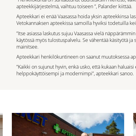
apteekkijärjestelmä, vaihtuu toiseen ”, Palander kiittää.
Apteekkari ei enää Vaasassa hoida yksin apteekkinsa la
Vetokannaksen apteekissa samoilla hyviksi todetuilla kei
”Itse asiassa laskutus sujuu Vaasassa vielä näppärämmin 
käytössä myös tulostuspalvelu. Se vähentää käsityötä ja s
mainitsee.
Apteekkari henkilökuntineen on saanut muutoksessa apu
”Kaikki on sujunut hyvin, enkä usko, että kukaan haluais
helppokäyttöisempi ja modernimpi”, apteekkari sanoo.