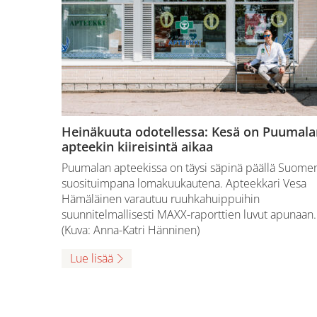
Heinäkuuta odotellessa: Kesä on Puumala
apteekin kiireisintä aikaa
Puumalan apteekissa on täysi säpinä päällä Suome
suosituimpana lomakuukautena. Apteekkari Vesa
Hämäläinen varautuu ruuhkahuippuihin
suunnitelmallisesti MAXX-raporttien luvut apunaan.
(Kuva: Anna-Katri Hänninen)
Lue lisää