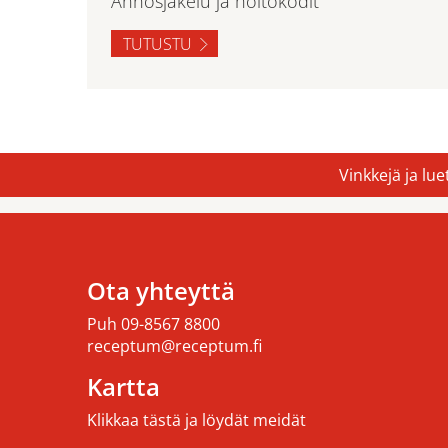
Annosjakelu ja hoitokodit
TUTUSTU
Vinkkejä ja lu
Ota yhteyttä
Puh
09-8567 8800
receptum@receptum.fi
Kartta
Klikkaa tästä ja löydät meidät