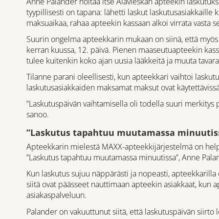
Anne Palander hoitaa itse Alavieskan apteekin laskutuks
tyypillisesti on tapana: lähetti laskut laskutusasiakkaille
maksuaikaa, rahaa apteekin kassaan alkoi virrata vasta s
Suurin ongelma apteekkarin mukaan on siinä, että myös k
kerran kuussa, 12. päivä. Pienen maaseutuapteekin kassa
tulee kuitenkin koko ajan uusia lääkkeitä ja muuta tavara
Tilanne parani oleellisesti, kun apteekkari vaihtoi lasku
laskutusasiakkaiden maksamat maksut ovat käytettävissä
”Laskutuspäivän vaihtamisella oli todella suuri merkitys
sanoo.
”Laskutus tapahtuu muutamassa minuutis
Apteekkarin mielestä MAXX-apteekkijärjestelmä on helpo
”Laskutus tapahtuu muutamassa minuutissa”, Anne Pala
Kun laskutus sujuu näppärästi ja nopeasti, apteekkarilla
siitä ovat päässeet nauttimaan apteekin asiakkaat, kun 
asiakaspalveluun.
Palander on vakuuttunut siitä, että laskutuspäivän siirt