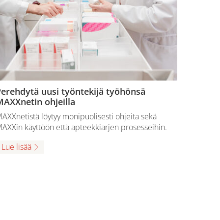
erehdytä uusi työntekijä työhönsä
AXXnetin ohjeilla
AXXnetistä löytyy monipuolisesti ohjeita sekä
AXXin käyttöön että apteekkiarjen prosesseihin.
Lue lisää