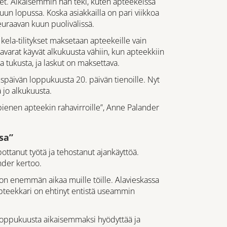
et. Aikaisemmin hän teki, kuten apteekeissa
 kuun lopussa. Koska asiakkailla on pari viikkoa
euraavan kuun puolivälissä.
ela-tilitykset maksetaan apteekeille vain
varat käyvät alkukuusta vähiin, kun apteekkiin
a tukusta, ja laskut on maksettava.
tuspäivän loppukuusta 20. päivän tienoille. Nyt
 jo alkukuusta.
 pienen apteekin rahavirroille”, Anne Palander
sa”
ttanut työtä ja tehostanut ajankäyttöä.
nder kertoo.
 on enemmän aikaa muille töille. Alavieskassa
apteekkari on ehtinyt entistä useammin
o loppukuusta aikaisemmaksi hyödyttää ja