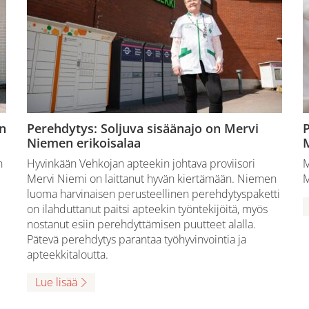
n
Perehdytys: Soljuva sisäänajo on Mervi
P
Niemen erikoisalaa
M
n
Hyvinkään Vehkojan apteekin johtava proviisori
M
Mervi Niemi on laittanut hyvän kiertämään. Niemen
M
luoma harvinaisen perusteellinen perehdytyspaketti
on ilahduttanut paitsi apteekin työntekijöitä, myös
nostanut esiin perehdyttämisen puutteet alalla.
Pätevä perehdytys parantaa työhyvinvointia ja
apteekkitaloutta.
Lue lisää