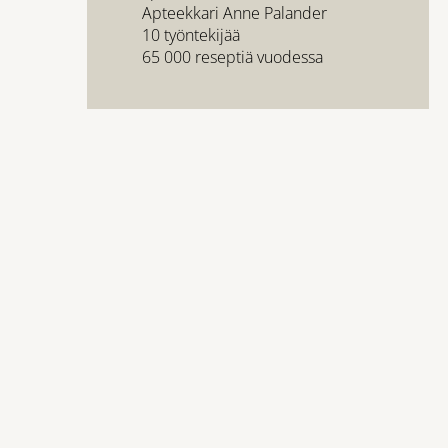
Apteekkari Anne Palander
10 työntekijää
65 000 reseptiä vuodessa