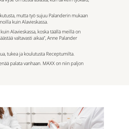
skutusta, mutta työ sujuu Palanderin mukaan
noilla kuin Alavieskassa.
kuin Alavieskassa, koska täällä meillä on
äästää valtavasti aikaa”, Anne Palander
a, tukea ja koulutusta Receptumilta.
i enää palata vanhaan. MAXX on niin paljon