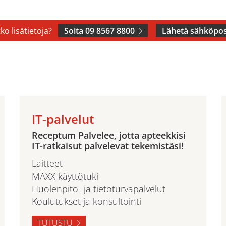
ko lisätietoja?
Soita 09 8567 8800
Lähetä sähköpos
IT-palvelut
Receptum Palvelee, jotta apteekkisi
IT-ratkaisut palvelevat tekemistäsi!
Laitteet
MAXX käyttötuki
Huolenpito- ja tietoturvapalvelut
Koulutukset ja konsultointi
TUTUSTU