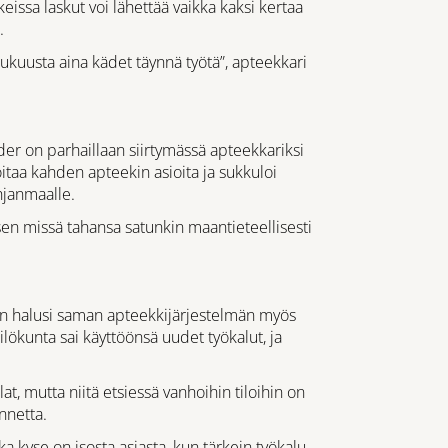
issa laskut voi lähettää vaikka kaksi kertaa
.
kuusta aina kädet täynnä työtä”, apteekkari
der on parhaillaan siirtymässä apteekkariksi
taa kahden apteekin asioita ja sukkuloi
hjanmaalle.
ksen missä tahansa satunkin maantieteellisesti
än halusi saman apteekkijärjestelmän myös
lökunta sai käyttöönsä uudet työkalut, ja
t, mutta niitä etsiessä vanhoihin tiloihin on
nnetta.
a kyse on isosta asiasta, kun tärkein työkalu,