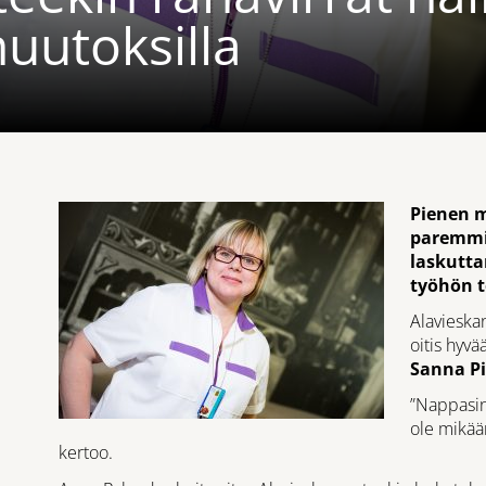
uutoksilla
Pienen m
paremmin
laskutt
työhön t
Alavieska
oitis hyv
Sanna Pi
”Nappasin 
ole mikää
kertoo.