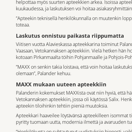
helpottaa myös suurten apteekkien arkea. Isoissa apteeke
kuukaudessa, ja laskutuksen voi hoitaa asiakasryhmittäin
”Apteekin teknisellä henkilökunnalla on muutenkin loppu
toteaa.
Laskutus onnistuu paikasta riippumatta
Viitisen vuotta Alavieskassa apteekkarina toiminut Palan
Vaasaan, Vetokannaksen apteekkiin. Vielä hetken hän hoi
kotoaan Pirkanmaalta töihin Pohjanmaalle ja Pohjois-Po
”MAXX on senkin takia loistava, että voin hoitaa laskutu
olemaan”, Palander kehuu.
MAXX mukaan uuteen apteekkiin
Palanderin kokemukset MAXXista ovat niin hyviä, että h
Vetokannaksen apteekkiin, jossa oli käytössä Salix. Henki
apteekin tiloihinkin tehtiin pieniä muutoksia.
Apteekkari haaveilee löytävänsä apteekilleen isommat tila
pyritty tuomaan uutta, modernia ilmettä ja avaruuden tu
”Henkilökunta on suhtautunut uudistuksiin hienosti, vaikk