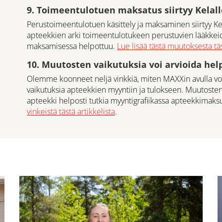
9. Toimeentulotuen maksatus siirtyy Kelall
Perustoimeentulotuen käsittely ja maksaminen siirtyy Ke
apteekkien arki toimeentulotukeen perustuvien lääkkei
maksamisessa helpottuu.
Lue lisää tästä muutoksesta täs
10. Muutosten vaikutuksia voi arvioida hel
Olemme koonneet neljä vinkkiä, miten MAXXin avulla voi 
vaikutuksia apteekkien myyntiin ja tulokseen. Muutoste
apteekki helposti tutkia myyntigrafiikassa apteekkimaks
vinkeistä tästä artikkelista
.