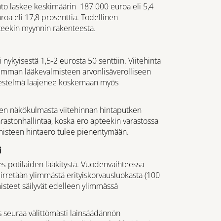
hto laskee keskimäärin 187 000 euroa eli 5,4
roa eli 17,8 prosenttia. Todellinen
teekin myynnin rakenteesta.
nykyisestä 1,5-2 eurosta 50 senttiin. Viitehinta
isimman lääkevalmisteen arvonlisäverolliseen
järjestelmä laajenee koskemaan myös
kien näkökulmasta viitehinnan hintaputken
astonhallintaa, koska ero apteekin varastossa
misteen hintaero tulee pienentymään.
i
s-potilaiden lääkitystä. Vuodenvaihteessa
iirretään ylimmästä erityiskorvausluokasta (100
isteet säilyvät edelleen ylimmässä
s seuraa välittömästi lainsäädännön