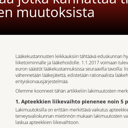
en muutoksista
Lääkekustannusten leikkauksiin tähtäävä eduskunnan hyv
liiketoiminnalle ja lääkehoidolle. 1.1.2017 voimaan tul
euron säästöt lääkekustannuksissa seuraavilla tavoilla: lis
vähennetään lääkejätettä, edistetään rationaalista lääkeh
erityiskorvausjärjestelmää.
Olemme koonneet tähän artikkeliin lakimuutosten merk
1. Apteekkien liikevaihto pienenee noin 5 
Lakimuutoksilla on erittäin merkittävä vaikutus apteekkien
terveysvaliokunnan mietinnön mukaan lakimuutosten vaik
laskua apteekkien liikevaihtoon.