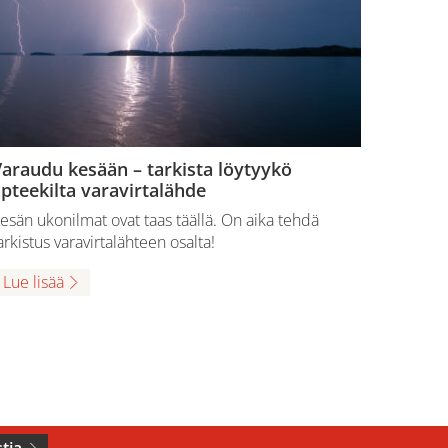
araudu kesään – tarkista löytyykö
pteekilta varavirtalähde
esän ukonilmat ovat taas täällä. On aika tehdä
arkistus varavirtalähteen osalta!
Lue lisää