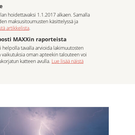
e
lan hoidettavaksi 1.1.2017 alkaen. Samalla
den maksusitoumusten käsittelyssä ja
tä artikkelista
.
posti MAXXin raporteista
helpolla tavalla arvioida lakimuutosten
n vaikutuksia oman apteekin talouteen voi
ukorjatun katteen avulla.
Lue lisää näistä