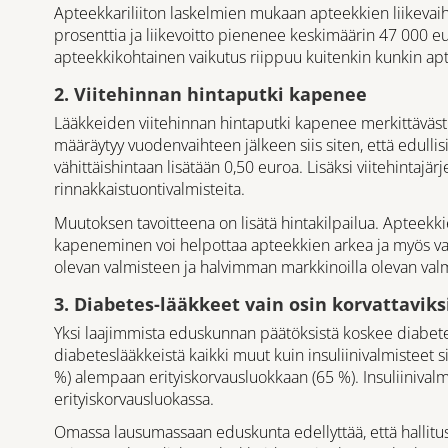
Apteekkariliiton laskelmien mukaan apteekkien liikevai
prosenttia ja liikevoitto pienenee keskimäärin 47 000 eu
apteekkikohtainen vaikutus riippuu kuitenkin kunkin ap
2. Viitehinnan hintaputki kapenee
Lääkkeiden viitehinnan hintaputki kapenee merkittävästi 
määräytyy vuodenvaihteen jälkeen siis siten, että edull
vähittäishintaan lisätään 0,50 euroa. Lisäksi viitehinta
rinnakkaistuontivalmisteita.
Muutoksen tavoitteena on lisätä hintakilpailua. Apteek
kapeneminen voi helpottaa apteekkien arkea ja myös var
olevan valmisteen ja halvimman markkinoilla olevan val
3. Diabetes-lääkkeet vain osin korvattaviks
Yksi laajimmista eduskunnan päätöksistä koskee diabete
diabeteslääkkeistä kaikki muut kuin insuliinivalmisteet s
%) alempaan erityiskorvausluokkaan (65 %). Insuliinivalm
erityiskorvausluokassa.
Omassa lausumassaan eduskunta edellyttää, että hallitu