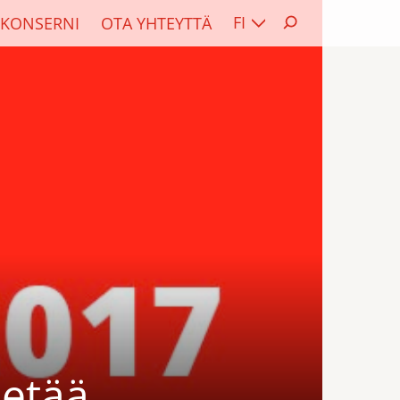
FI
KONSERNI
OTA YHTEYTTÄ
ietää