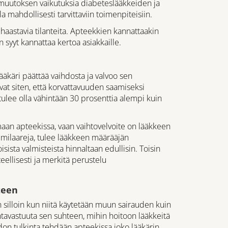
muutoksen vaikutuksia diabeteslääkkeiden ja
 mahdollisesti tarvittaviin toimenpiteisiin.
aastavia tilanteita. Apteekkien kannattaakin
syyt kannattaa kertoa asiakkaille.
 lääkäri päättää vaihdosta ja valvoo sen
vat siten, että korvattavuuden saamiseksi
ulee olla vähintään 30 prosenttia alempi kuin
maan apteekissa, vaan vaihtovelvoite on lääkkeen
osimilaareja, tulee lääkkeen määrääjän
oisista valmisteista hinnaltaan edullisin. Toisin
eellisesti ja merkitä perustelu
teen
 silloin kun niitä käytetään muun sairauden kuin
ntavastuuta sen suhteen, mihin hoitoon lääkkeitä
n tulkinta tehdään apteekissa joko lääkärin