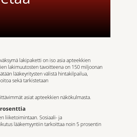
äksymä lakipaketti on iso asia apteekkien
evien lakimuutosten tavoitteena on 150 miljoonan
ätään lääkeyritysten välistä hintakilpailua,
oitoa sekä tarkistetaan
ittävimmät asiat apteekkien näkökulmasta.
prosenttia
 liiketoimintaan. Sosiaali- ja
utus lääkemyyntiin tarkoittaa noin 5 prosentin