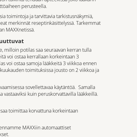
ttöaiheen perusteella.
a toimintoja ja tarvittavia tarkistusnäkymiä,
keat merkinnät reseptinkäsittelyssä. Tarkemmat
taan MAXXnetissä.
muuttuvat
e, milloin potilas saa seuraavan kerran tulla
ä voi ostaa kerrallaan korkeintaan 3
s voi ostaa samoja lääkkeitä 3 viikkoa ennen
uukauden toimituksissa jousto on 2 viikkoa ja
rvaamisessa sovellettavaa käytäntöä. Samalla
 vastaaviksi kuin peruskorvattavilla lääkkeillä.
saa toimittaa korvattuna korkeintaan
 rakennamme MAXXiin automaattiset
set.