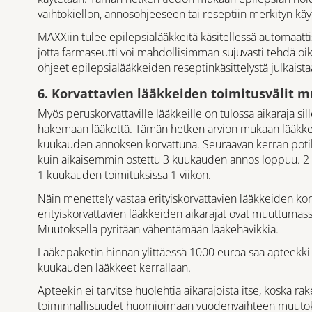
vaihtokiellon, annosohjeeseen tai reseptiin merkityn käy
MAXXiin tulee epilepsialääkkeitä käsitellessä automaattisi
jotta farmaseutti voi mahdollisimman sujuvasti tehdä oi
ohjeet epilepsialääkkeiden reseptinkäsittelystä julkais
6. Korvattavien lääkkeiden toimitusvälit 
Myös peruskorvattaville lääkkeille on tulossa aikaraja sill
hakemaan lääkettä. Tämän hetken arvion mukaan lääkkeit
kuukauden annoksen korvattuna. Seuraavan kerran potila
kuin aikaisemmin ostettu 3 kuukauden annos loppuu. 2 k
1 kuukauden toimituksissa 1 viikon.
Näin menettely vastaa erityiskorvattavien lääkkeiden ko
erityiskorvattavien lääkkeiden aikarajat ovat muuttumassa
Muutoksella pyritään vähentämään lääkehävikkiä.
Lääkepaketin hinnan ylittäessä 1000 euroa saa apteekki 
kuukauden lääkkeet kerrallaan.
Apteekin ei tarvitse huolehtia aikarajoista itse, koska
toiminnallisuudet huomioimaan vuodenvaihteen muutok