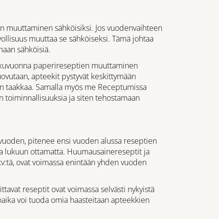
en muuttaminen sähköisiksi. Jos vuodenvaihteen
vollisuus muuttaa se sähköiseksi. Tämä johtaa
emaan sähköisiä.
 alkuvuonna paperireseptien muuttaminen
luovutaan, apteekit pystyvät keskittymään
en taakkaa. Samalla myös me Receptumissa
 toiminnallisuuksia ja siten tehostamaan
 vuoden, pitenee ensi vuoden alussa reseptien
 lukuun ottamatta. Huumausainereseptit ja
pkv:tä, ovat voimassa enintään yhden vuoden
avat reseptit ovat voimassa selvästi nykyistä
oaika voi tuoda omia haasteitaan apteekkien