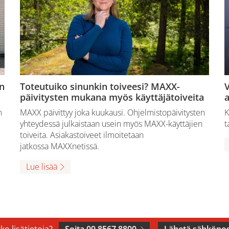
n
Toteutuiko sinunkin toiveesi? MAXX-
V
päivitysten mukana myös käyttäjätoiveita
a
n
MAXX päivittyy joka kuukausi. Ohjelmistopäivitysten
K
yhteydessä julkaistaan usein myös MAXX-käyttäjien
t
toiveita. Asiakastoiveet ilmoitetaan
jatkossa MAXXnetissä.
Lue lisää