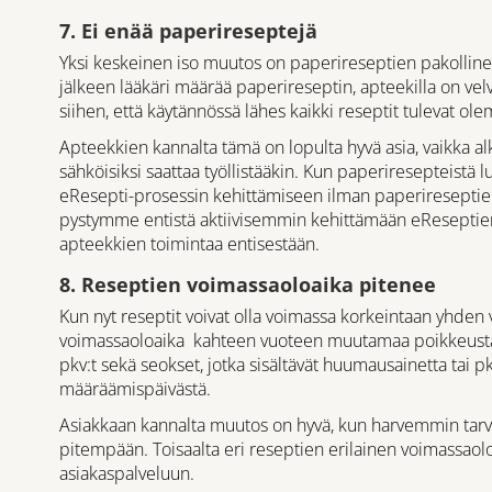
7. Ei enää paperireseptejä
Yksi keskeinen iso muutos on paperireseptien pakollin
jälkeen lääkäri määrää paperireseptin, apteekilla on vel
siihen, että käytännössä lähes kaikki reseptit tulevat ol
Apteekkien kannalta tämä on lopulta hyvä asia, vaikka
sähköisiksi saattaa työllistääkin. Kun paperiresepteistä 
eResepti-prosessin kehittämiseen ilman paperiresepti
pystymme entistä aktiivisemmin kehittämään eReseptien
apteekkien toimintaa entisestään.
8. Reseptien voimassaoloaika pitenee
Kun nyt reseptit voivat olla voimassa korkeintaan yhden
voimassaoloaika kahteen vuoteen muutamaa poikkeusta
pkv:t sekä seokset, jotka sisältävät huumausainetta tai 
määräämispäivästä.
Asiakkaan kannalta muutos on hyvä, kun harvemmin tarvitt
pitempään. Toisaalta eri reseptien erilainen voimassaol
asiakaspalveluun.