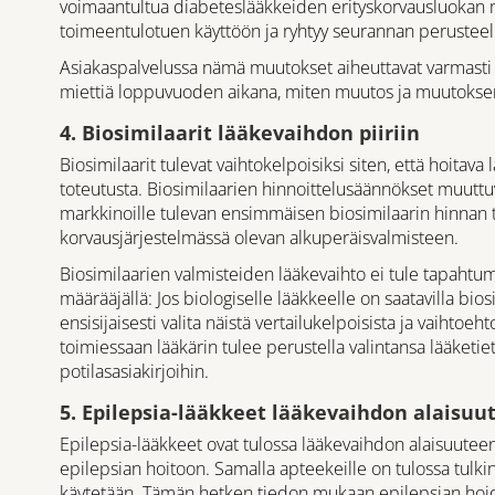
voimaantultua diabeteslääkkeiden erityskorvausluokan 
toimeentulotuen käyttöön ja ryhtyy seurannan perusteella
Asiakaspalvelussa nämä muutokset aiheuttavat varmasti h
miettiä loppuvuoden aikana, miten muutos ja muutoksen 
4. Biosimilaarit lääkevaihdon piiriin
Biosimilaarit tulevat vaihtokelpoisiksi siten, että hoitava
toteutusta. Biosimilaarien hinnoittelusäännökset muuttu
markkinoille tulevan ensimmäisen biosimilaarin hinnan t
korvausjärjestelmässä olevan alkuperäisvalmisteen.
Biosimilaarien valmisteiden lääkevaihto ei tule tapahtu
määrääjällä: Jos biologiselle lääkkeelle on saatavilla bi
ensisijaisesti valita näistä vertailukelpoisista ja vaihtoeht
toimiessaan lääkärin tulee perustella valintansa lääketiet
potilasasiakirjoihin.
5. Epilepsia-lääkkeet lääkevaihdon alaisuu
Epilepsia-lääkkeet ovat tulossa lääkevaihdon alaisuuteen
epilepsian hoitoon. Samalla apteekeille on tulossa tulki
käytetään. Tämän hetken tiedon mukaan epilepsian hoido