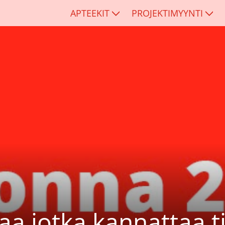
APTEEKIT
PROJEKTIMYYNTI
aa jotka kannattaa t