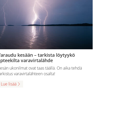
araudu kesään – tarkista löytyykö
pteekilta varavirtalähde
esän ukonilmat ovat taas täällä. On aika tehdä
arkistus varavirtalähteen osalta!
Lue lisää