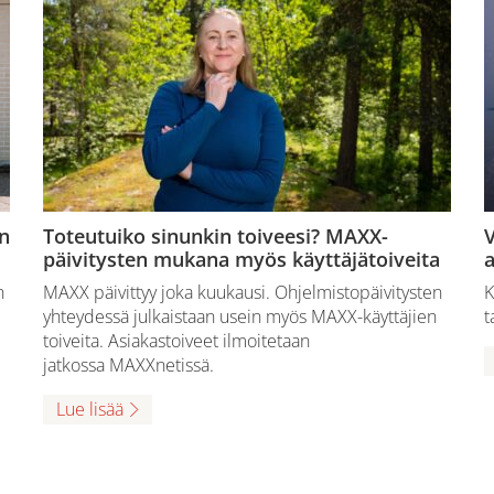
n
Toteutuiko sinunkin toiveesi? MAXX-
V
päivitysten mukana myös käyttäjätoiveita
a
n
MAXX päivittyy joka kuukausi. Ohjelmistopäivitysten
K
yhteydessä julkaistaan usein myös MAXX-käyttäjien
t
toiveita. Asiakastoiveet ilmoitetaan
jatkossa MAXXnetissä.
Lue lisää