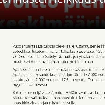
Vuodenvaihteessa tulossa oleva lääkekustannusten leikkau
apteekkien liiketoiminnalle. Hallituksen tavoitteen 150 
vielä eduskunnan käsittelyssä, mutta jo nyt jokaisen apte
muutokset vaikuttavat oman apteekin toimintaan.
Apteekkariliiton laskelmien mukaan säästöjen mittaluokk
Apteekkien liikevaihto laskee keskimäärin 187 000 euroa 
keskimäärin 47 000 euroa eli 17,8 prosenttia. Todelline
myynnin rakenteesta.
Kokosimme neljä vinkkiä, miten MAXXin avulla voi helpoll
Muutosten vaikutuksia oman apteekin talouteen voi aptee
apteekkimaksukorjatun katteen avulla.