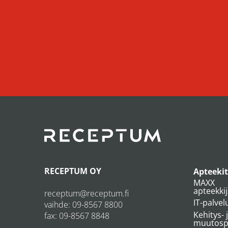
RECEPTUM OY
Apteekit
MAXX
apteekki
receptum@receptum.fi
IT-palvel
vaihde:
09-8567 8800
Kehitys- 
fax: 09-8567 8848
muutospr