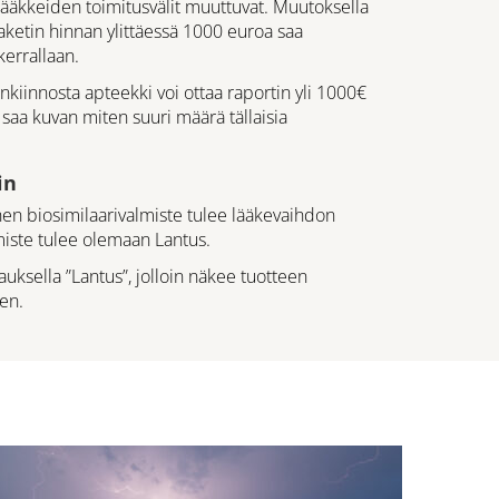
lääkkeiden toimitusvälit muuttuvat. Muutoksella
ketin hinnan ylittäessä 1000 euroa saa
errallaan.
enkiinnosta apteekki voi ottaa raportin yli 1000€
 saa kuvan miten suuri määrä tällaisia
in
n biosimilaarivalmiste tulee lääkevaihdon
iste tulee olemaan Lantus.
uksella ”Lantus”, jolloin näkee tuotteen
en.