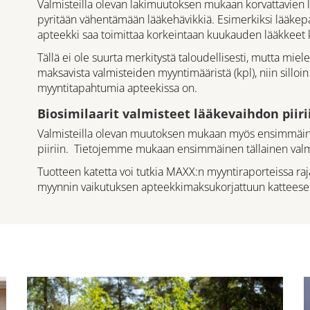
Valmisteilla olevan lakimuutoksen mukaan korvattavien 
pyritään vähentämään lääkehävikkiä. Esimerkiksi lääkepa
apteekki saa toimittaa korkeintaan kuukauden lääkkeet k
Tällä ei ole suurta merkitystä taloudellisesti, mutta miel
maksavista valmisteiden myyntimääristä (kpl), niin silloin
myyntitapahtumia apteekissa on.
Biosimilaarit valmisteet lääkevaihdon piiri
Valmisteilla olevan muutoksen mukaan myös ensimmäine
piiriin. Tietojemme mukaan ensimmäinen tällainen valm
Tuotteen katetta voi tutkia MAXX:n myyntiraporteissa raja
myynnin vaikutuksen apteekkimaksukorjattuun katteese