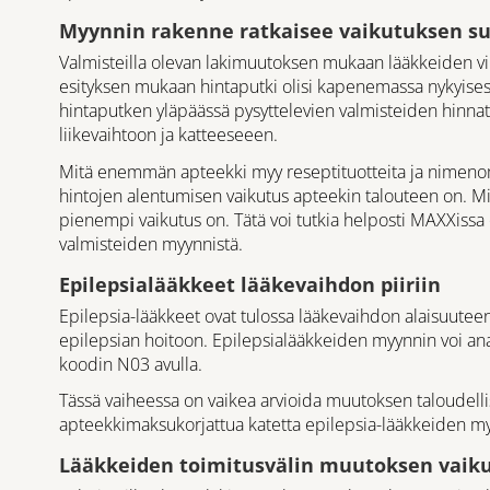
Myynnin rakenne ratkaisee vaikutuksen s
Valmisteilla olevan lakimuutoksen mukaan lääkkeiden vi
esityksen mukaan hintaputki olisi kapenemassa nykyisestä
hintaputken yläpäässä pysyttelevien valmisteiden hinnat
liikevaihtoon ja katteeseeen.
Mitä enemmän apteekki myy reseptituotteita ja nimenom
hintojen alentumisen vaikutus apteekin talouteen on. M
pienempi vaikutus on. Tätä voi tutkia helposti MAXXissa 
valmisteiden myynnistä.
Epilepsialääkkeet lääkevaihdon piiriin
Epilepsia-lääkkeet ovat tulossa lääkevaihdon alaisuuteen
epilepsian hoitoon. Epilepsialääkkeiden myynnin voi an
koodin N03 avulla.
Tässä vaiheessa on vaikea arvioida muutoksen taloudellis
apteekkimaksukorjattua katetta epilepsia-lääkkeiden my
Lääkkeiden toimitusvälin muutoksen vaiku