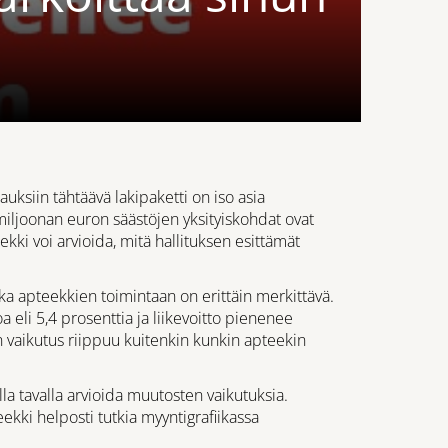
ksiin tähtäävä lakipaketti on iso asia
miljoonan euron säästöjen yksityiskohdat ovat
ekki voi arvioida, mitä hallituksen esittämät
a apteekkien toimintaan on erittäin merkittävä.
eli 5,4 prosenttia ja liikevoitto pienenee
n vaikutus riippuu kuitenkin kunkin apteekin
a tavalla arvioida muutosten vaikutuksia.
kki helposti tutkia myyntigrafiikassa