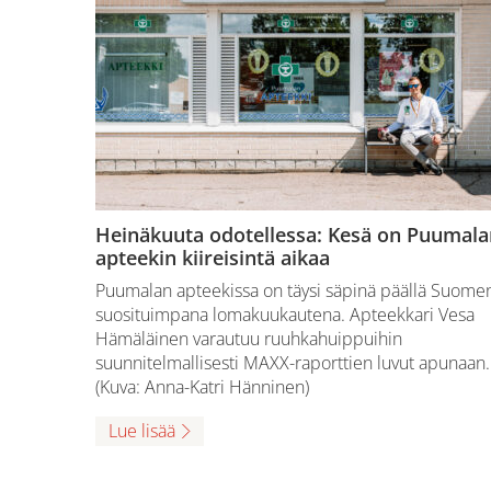
Heinäkuuta odotellessa: Kesä on Puumala
apteekin kiireisintä aikaa
Puumalan apteekissa on täysi säpinä päällä Suome
suosituimpana lomakuukautena. Apteekkari Vesa
Hämäläinen varautuu ruuhkahuippuihin
suunnitelmallisesti MAXX-raporttien luvut apunaan.
(Kuva: Anna-Katri Hänninen)
Lue lisää