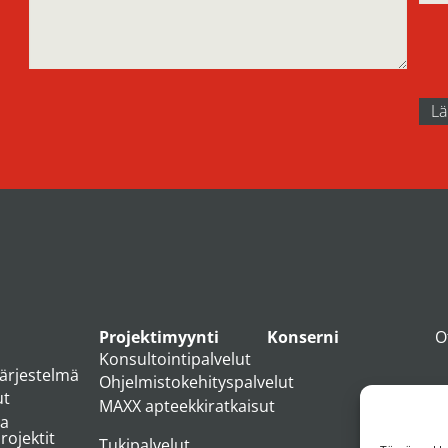
Projektimyynti
Konserni
O
Konsultointipalvelut
järjestelmä
Ohjelmistokehityspalvelut
ut
MAXX apteekkiratkaisut
ja
ojektit
Tukipalvelut