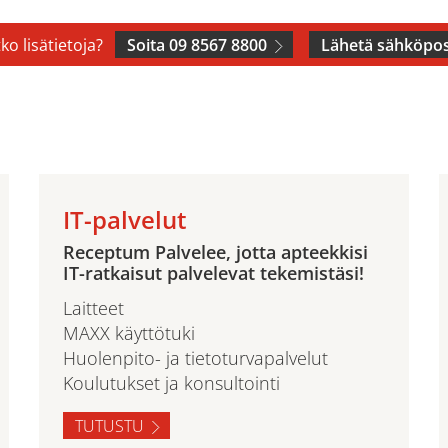
ko lisätietoja?
Soita 09 8567 8800
Lähetä sähköpos
IT-palvelut
Receptum Palvelee, jotta apteekkisi
IT-ratkaisut palvelevat tekemistäsi!
Laitteet
MAXX käyttötuki
Huolenpito- ja tietoturvapalvelut
Koulutukset ja konsultointi
TUTUSTU