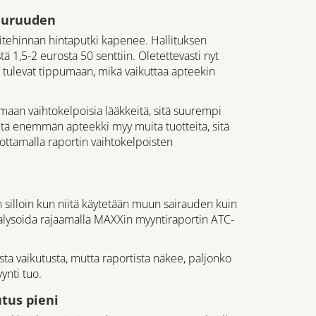
uuruuden
itehinnan hintaputki kapenee. Hallituksen
 1,5-2 eurosta 50 senttiin. Oletettevasti nyt
 tulevat tippumaan, mikä vaikuttaa apteekin
aan vaihtokelpoisia lääkkeitä, sitä suurempi
itä enemmän apteekki myy muita tuotteita, sitä
ottamalla raportin vaihtokelpoisten
 silloin kun niitä käytetään muun sairauden kuin
alysoida rajaamalla MAXXin myyntiraportin ATC-
ta vaikutusta, mutta raportista näkee, paljonko
ynti tuo.
tus pieni