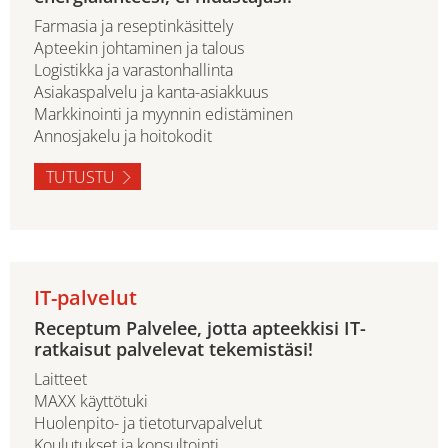
Farmasia ja reseptinkäsittely
Apteekin johtaminen ja talous
Logistikka ja varastonhallinta
Asiakaspalvelu ja kanta-asiakkuus
Markkinointi ja myynnin edistäminen
Annosjakelu ja hoitokodit
TUTUSTU
IT-palvelut
Receptum Palvelee, jotta apteekkisi IT-
ratkaisut palvelevat tekemistäsi!
Laitteet
MAXX käyttötuki
Huolenpito- ja tietoturvapalvelut
Koulutukset ja konsultointi