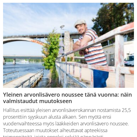
Yleinen arvonlisävero noussee tänä vuonna: näin
valmistaudut muutokseen
Hallitus esittää yleisen arvonlisäverokannan nostamista 25,5
prosenttiin syyskuun alusta alkaen. Sen myötä ensi
vuodenvaihteessa myös lääkkeiden arvonlisävero noussee.
Toteutuessaan muutokset aiheuttavat apteekissa
toimenpiteitä, joista onneksi selviää näppärästi