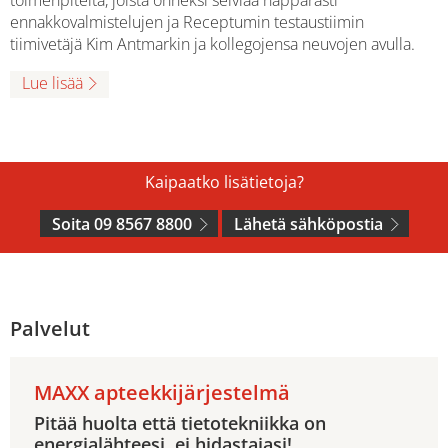
ennakkovalmistelujen ja Receptumin testaustiimin
tiimivetäjä Kim Antmarkin ja kollegojensa neuvojen avulla.
Lue lisää
Kaipaatko lisätietoja?
Soita 09 8567 8800
Lähetä sähköpostia
Palvelut
MAXX apteekkijärjestelmä
Pitää huolta että tietotekniikka on
energialähteesi, ei hidastajasi!