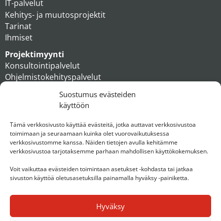
IT-palvelut
Kehitys- ja muutosprojektit
Tarinat
Ihmiset
Projektimyynti
Konsultointipalvelut
Ohjelmistokehityspalvelut
MAXX apteekkiratkaisut
Suostumus evästeiden
Tukipalvelut
käyttöön
Artikkelit
Ihmiset
Tämä verkkosivusto käyttää evästeitä, jotka auttavat verkkosivustoa
toimimaan ja seuraamaan kuinka olet vuorovaikutuksessa
Konserni
verkkosivustomme kanssa. Näiden tietojen avulla kehitämme
verkkosivustoa tarjotaksemme parhaan mahdollisen käyttökokemuksen.
Ota yhteyttä
Voit vaikuttaa evästeiden toimintaan asetukset -kohdasta tai jatkaa
sivuston käyttöä oletusasetuksilla painamalla hyväksy -painiketta.
Hyväksy