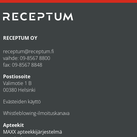
RECEPTUM OY
receptum@receptum.fi
vaihde:
09-8567 8800
fax: 09-8567 8848
Postiosoite
Valimotie 1 B
00380 Helsinki
Evästeiden käyttö
Whistleblowing-ilmoituskanava
Apteekit
MAXX apteekkijärjestelmä