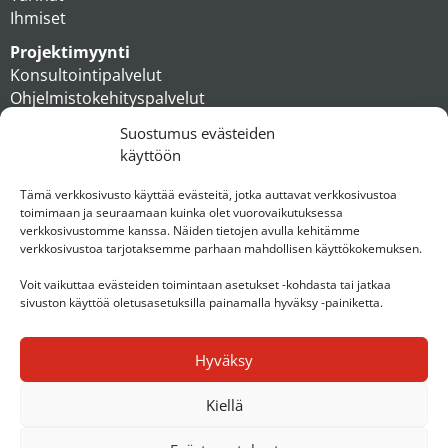
Ihmiset
Projektimyynti
Konsultointipalvelut
Ohjelmistokehityspalvelut
MAXX apteekkiratkaisut
Suostumus evästeiden
Tukipalvelut
käyttöön
Artikkelit
Ihmiset
Tämä verkkosivusto käyttää evästeitä, jotka auttavat verkkosivustoa
toimimaan ja seuraamaan kuinka olet vuorovaikutuksessa
Konserni
verkkosivustomme kanssa. Näiden tietojen avulla kehitämme
verkkosivustoa tarjotaksemme parhaan mahdollisen käyttökokemuksen.
Ota yhteyttä
Voit vaikuttaa evästeiden toimintaan asetukset -kohdasta tai jatkaa
sivuston käyttöä oletusasetuksilla painamalla hyväksy -painiketta.
Hyväksy
Kiellä