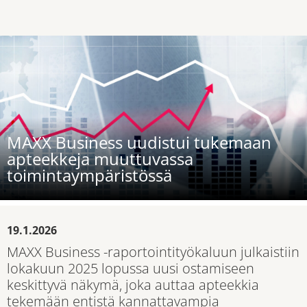
MAXX Business uudistui tukemaan
apteekkeja muuttuvassa
toimintaympäristössä
19.1.2026
MAXX Business -raportointityökaluun julkaistiin
lokakuun 2025 lopussa uusi ostamiseen
keskittyvä näkymä, joka auttaa apteekkia
tekemään entistä kannattavampia