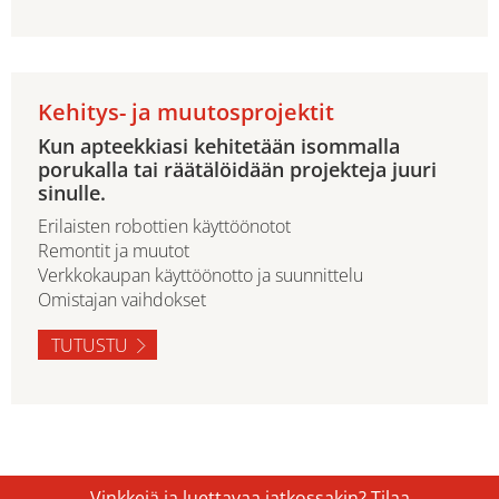
Kehitys- ja muutosprojektit
Kun apteekkiasi kehitetään isommalla
porukalla tai räätälöidään projekteja juuri
sinulle.
Erilaisten robottien käyttöönotot
Remontit ja muutot
Verkkokaupan käyttöönotto ja suunnittelu
Omistajan vaihdokset
TUTUSTU
Vinkkejä ja luettavaa jatkossakin? Tilaa