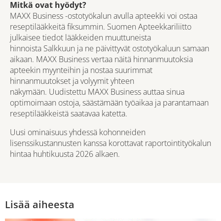
Mitkä ovat hyödyt?
MAXX Business -ostotyökalun avulla apteekki voi ostaa
reseptilääkkeitä fiksummin. Suomen Apteekkariliitto
julkaisee tiedot lääkkeiden muuttuneista
hinnoista Salkkuun ja ne päivittyvät ostotyökaluun samaan
aikaan. MAXX Business vertaa näitä hinnanmuutoksia
apteekin myynteihin ja nostaa suurimmat
hinnanmuutokset ja volyymit yhteen
näkymään. Uudistettu MAXX Business auttaa sinua
optimoimaan ostoja, säästämään työaikaa ja parantamaan
reseptilääkkeistä saatavaa katetta.
Uusi ominaisuus yhdessä kohonneiden
lisenssikustannusten kanssa korottavat raportointityökalun
hintaa huhtikuusta 2026 alkaen.
Lisää aiheesta