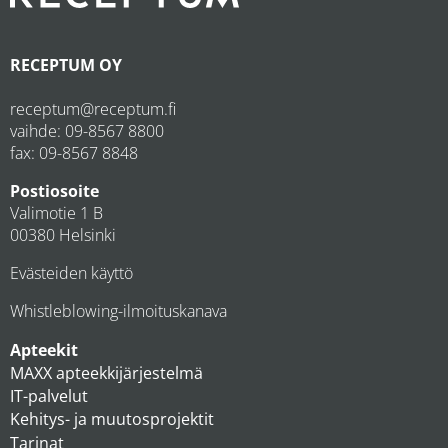
RECEPTUM OY
receptum@receptum.fi
vaihde:
09-8567 8800
fax: 09-8567 8848
Postiosoite
Valimotie 1 B
00380 Helsinki
Evästeiden käyttö
Whistleblowing-ilmoituskanava
Apteekit
MAXX apteekkijärjestelmä
IT-palvelut
Kehitys- ja muutosprojektit
Tarinat