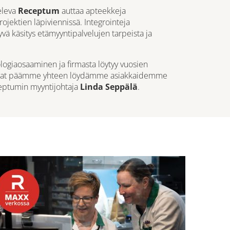
eleva
Receptum
auttaa apteekkeja
ojektien läpiviennissä. Integrointeja
vä käsitys etämyyntipalvelujen tarpeista ja
logiaosaaminen ja firmasta löytyy vuosien
saat päämme yhteen löydämme asiakkaidemme
ceptumin myyntijohtaja
Linda Seppälä
.