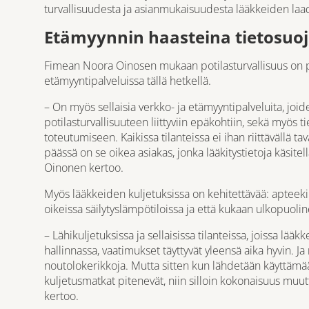
turvallisuudesta ja asianmukaisuudesta lääkkeiden laadu
Etämyynnin haasteina tietosuoja
Fimean Noora Oinosen mukaan potilasturvallisuus on p
etämyyntipalveluissa tällä hetkellä.
– On myös sellaisia verkko- ja etämyyntipalveluita, jo
potilasturvallisuuteen liittyviin epäkohtiin, sekä myös t
toteutumiseen. Kaikissa tilanteissa ei ihan riittävällä tav
päässä on se oikea asiakas, jonka lääkitystietoja käsitel
Oinonen kertoo.
Myös lääkkeiden kuljetuksissa on kehitettävää: apteekin 
oikeissa säilytyslämpötiloissa ja että kukaan ulkopuolin
– Lähikuljetuksissa ja sellaisissa tilanteissa, joissa lä
hallinnassa, vaatimukset täyttyvät yleensä aika hyvin. J
noutolokerikkoja. Mutta sitten kun lähdetään käyttämään
kuljetusmatkat pitenevät, niin silloin kokonaisuus muut
kertoo.