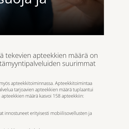
tiä tekevien apteekkien määrä on
. Etämyyntipalveluiden suurimmat
la, myös apteekkitoiminnassa. Apteekkitoimintaa
lvelua tarjoavien apteekkien määrä tuplaantui
n apteekkien määrä kasvoi 158 apteekkiin:
t innostuneet erityisesti mobiilisovellusten ja