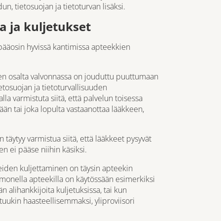
n, tietosuojan ja tietoturvan lisäksi.
 ja kuljetukset
ääosin hyvissä kantimissa apteekkien
iden osalta valvonnassa on jouduttu puuttumaan
ietosuojan ja tietoturvallisuuden
alla varmistuta siitä, että palvelun toisessa
lään tai joka lopulta vastaanottaa lääkkeen,
täytyy varmistua siitä, että lääkkeet pysyvät
en ei pääse niihin käsiksi.
äkkeiden kuljettaminen on täysin apteekin
a monella apteekilla on käytössään esimerkiksi
 alihankkijoita kuljetuksissa, tai kun
tuukin haasteellisemmaksi, yliproviisori