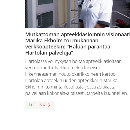
Mutkattoman apteekkiasioinnin visionäär
Marika Ekholm toi mukanaan
verkkoapteekin: ”Haluan parantaa
Hartolan palveluja”
Hartolassa voi nykyään hoitaa apteekkiasioitaan
verkon kautta. Nettiapteekki läheisen
liikenneaseman noutolokerikkoineen kertoo
Hartolan apteekin uuden apteekkarin Marika
Ekholmin toimintafilosofiasta, jossa asiakasta
palvellaan kokonaisvaltaisesti, tarpeita kuunnellen.
Lue lisää