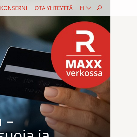
FI
KONSERNI
OTA YHTEYTTÄ
 –
suoja ja