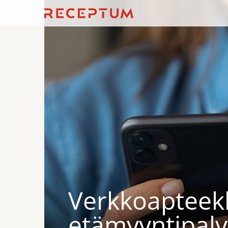
Verkkoapteek
etämyyntipalv