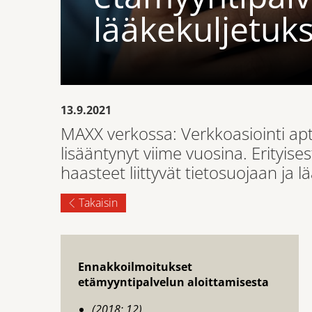
lääkekuljetuk
13.9.2021
MAXX verkossa: Verkkoasiointi ap
lisääntynyt viime vuosina. Erityi
haasteet liittyvät tietosuojaan ja l
Takaisin
Ennakkoilmoitukset
etämyyntipalvelun aloittamisesta
(2018: 12)