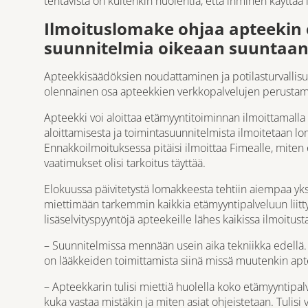
tehtävistä on kuitenkin huolehtia, että ihminen käyttää 
Ilmoituslomake ohjaa apteekin
suunnitelmia oikeaan suuntaa
Apteekkisäädöksien noudattaminen ja potilasturvallisuu
olennainen osa apteekkien verkkopalvelujen perustami
Apteekki voi aloittaa etämyyntitoiminnan ilmoittamalla 
aloittamisesta ja toimintasuunnitelmista ilmoitetaan
lo
Ennakkoilmoituksessa pitäisi ilmoittaa Fimealle, miten
vaatimukset olisi tarkoitus täyttää.
Elokuussa päivitetystä lomakkeesta tehtiin aiempaa yksi
miettimään tarkemmin kaikkia etämyyntipalveluun liitt
lisäselvityspyyntöjä apteekeille lähes kaikissa ilmoitus
– Suunnitelmissa mennään usein aika tekniikka edellä. 
on lääkkeiden toimittamista siinä missä muutenkin ap
– Apteekkarin tulisi miettiä huolella koko etämyyntipa
kuka vastaa mistäkin ja miten asiat ohjeistetaan. Tulis