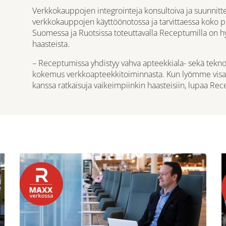
Verkkokauppojen integrointeja konsultoiva ja suunnitt
verkkokauppojen
käyttöönotossa ja tarvittaessa koko pr
Suomessa ja Ruotsissa toteuttavalla Receptumilla on hy
haasteista.
– Receptumissa yhdistyy vahva apteekkiala- sekä tekno
kokemus verkkoapteekkitoiminnasta. Kun lyömme vi
kanssa ratkaisuja vaikeimpiinkin haasteisiin, lupaa Re