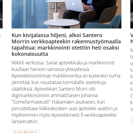
i
Kun kivijalassa hiljeni, alkoi Santero
Morrin verkkoapteekin rakennustyömaalla
tapahtua: markkinointi otettiin heti osaksi
M
kokonaisuutta
t
MAXX verkossa: Sanat apteekkiala ja markkinointi
u
kuullaan harvoin samassa yhteydessä.
t
Apteekkitoiminnan markkinointia on kuitenkin turha
k
jännittää, kun noudattaa toimialalle asetettuja
e
säädöksiä. Apteekkari Santero Morri otti
N
digimarkkinoinnin ammattilaisen Johanna
O
”Somefarmaseutti” Hakamäen avukseen, kun
k
perustettava Valkeakosken uusi apteekki avattiin ja
s
myöhemmin myös Apteekkinetti.fi-verkkoapteekki
lanseerattiin.