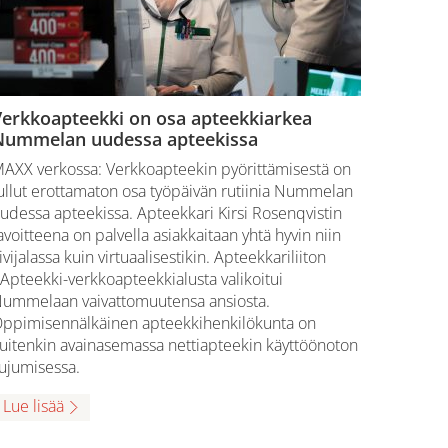
Verkkoapteekki on osa apteekkiarkea
Nummelan uudessa apteekissa
AXX verkossa: Verkkoapteekin pyörittämisestä on
ullut erottamaton osa työpäivän rutiinia Nummelan
udessa apteekissa. Apteekkari Kirsi Rosenqvistin
avoitteena on palvella asiakkaitaan yhtä hyvin niin
ivijalassa kuin virtuaalisestikin. Apteekkariliiton
Apteekki-verkkoapteekkialusta valikoitui
ummelaan vaivattomuutensa ansiosta.
ppimisennälkäinen apteekkihenkilökunta on
uitenkin avainasemassa nettiapteekin käyttöönoton
ujumisessa.
Lue lisää