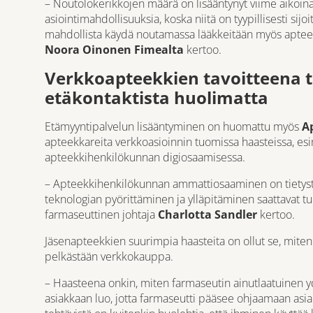
– Noutolokerikkojen määrä on lisääntynyt viime aikoin
asiointimahdollisuuksia, koska niitä on tyypillisesti sijoi
mahdollista käydä noutamassa lääkkeitään myös apteeki
Noora Oinonen
Fimealta
kertoo.
Verkkoapteekkien tavoitteena t
etäkontaktista huolimatta
Etämyyntipalvelun lisääntyminen on huomattu myös
A
apteekkareita verkkoasioinnin tuomissa haasteissa, esi
apteekkihenkilökunnan digiosaamisessa.
– Apteekkihenkilökunnan ammattiosaaminen on tietysti 
teknologian pyörittäminen ja ylläpitäminen saattavat tu
farmaseuttinen johtaja
Charlotta Sandler
kertoo.
Jäsenapteekkien suurimpia haasteita on ollut se, mite
pelkästään verkkokauppa.
– Haasteena onkin, miten farmaseutin ainutlaatuinen y
asiakkaan luo, jotta farmaseutti pääsee ohjaamaan asi