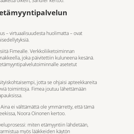
lääkettä oikein, Sandler kertoo.
 etämyyntipalvelun
n
s – virtuaalisuudesta huolimatta – ovat
sedellytyksiä.
siitä Fimealle. Verkkoliiketoiminnan
makkeella
, joka päivitettiin kuluneena kesänä.
 etämyyntipalvelutoiminnalle asetetut
tyiskohtaisempi, jotta se ohjaisi apteekkareita
yviä toimintoja. Fimea joutuu lähettämään
tapauksissa.
Aina ei välttämättä ole ymmärretty, että tämä
teekissa, Noora Oinonen kertoo.
lveluprosessi: miten etämyyntiin lähdetään,
i varmistua myös lääkkeiden käytön