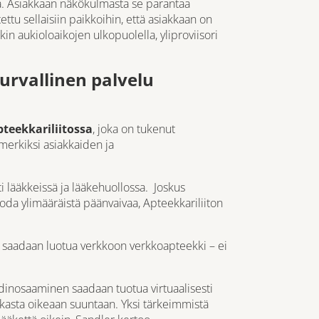
a. Asiakkaan näkökulmasta se parantaa
tettu sellaisiin paikkoihin, että asiakkaan on
n aukioloaikojen ulkopuolella, yliproviisori
urvallinen palvelu
pteekkariliitossa
, joka on tukenut
merkiksi asiakkaiden ja
lääkkeissä ja lääkehuollossa. Joskus
oda ylimääräistä päänvaivaa, Apteekkariliiton
n saadaan luotua verkkoon verkkoapteekki – ei
dinosaaminen saadaan tuotua virtuaalisesti
akasta oikeaan suuntaan. Yksi tärkeimmistä