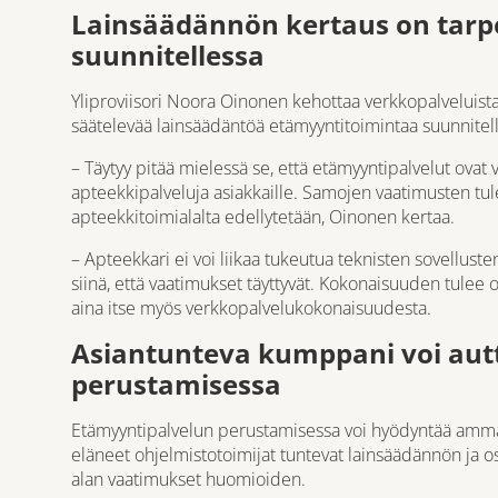
Lainsäädännön kertaus on tarp
suunnitellessa
Yliproviisori Noora Oinonen kehottaa verkkopalveluist
säätelevää lainsäädäntöä etämyyntitoimintaa suunnitel
– Täytyy pitää mielessä se, että etämyyntipalvelut ovat v
apteekkipalveluja asiakkaille. Samojen vaatimusten tul
apteekkitoimialalta edellytetään, Oinonen kertaa.
– Apteekkari ei voi liikaa tukeutua teknisten sovellusten 
siinä, että vaatimukset täyttyvät. Kokonaisuuden tulee o
aina itse myös verkkopalvelukokonaisuudesta.
Asiantunteva kumppani voi aut
perustamisessa
Etämyyntipalvelun perustamisessa voi hyödyntää amma
eläneet ohjelmistotoimijat tuntevat lainsäädännön ja o
alan vaatimukset huomioiden.