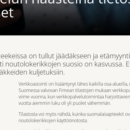
set
teekeissa on tullut jäädäkseen ja etämyyn
sesti noutolokerikkojen suosio on kasvussa
ääkkeiden kuljetuksiin.
Verkkoasiointi on lisääntynyt lähes kaikilla osa-alueil
Suomessa valvovan
Fimean
tilastojen mukaan verkkopa
viime vuonna, kun verkkopalvelutoimintaa harjoittavie
vuotta aiemmin luku oli yli puolet vähemmän.
Tilastosta voi myös nähdä, kuinka suomalaisapteekit ova
noutolokerikkojen käyttöönotosta.