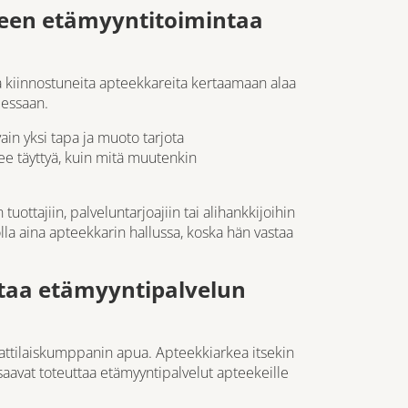
een etämyyntitoimintaa
a kiinnostuneita apteekkareita kertaamaan alaa
lessaan.
ain yksi tapa ja muoto tarjota
ee täyttyä, kuin mitä muutenkin
tuottajiin, palveluntarjoajiin tai alihankkijoihin
lla aina apteekkarin hallussa, koska hän vastaa
taa etämyyntipalvelun
ttilaiskumppanin apua. Apteekkiarkea itsekin
saavat toteuttaa etämyyntipalvelut apteekeille