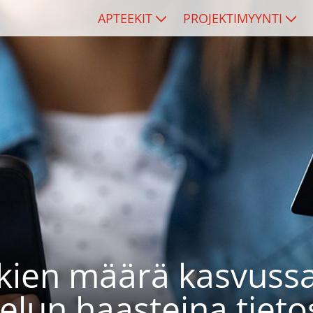
APTEEKIT
PROJEKTIMYYNTI
kien määrä kasvussa
elun haasteina tieto