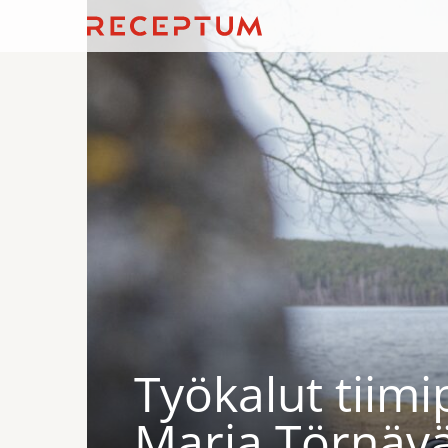
Työkalut tiim
Marja Törnäv