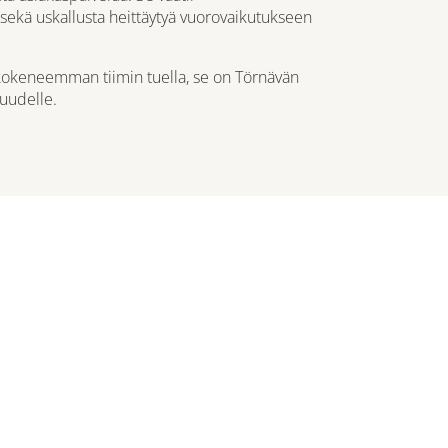
 sekä uskallusta heittäytyä vuorovaikutukseen
kokeneemman tiimin tuella, se on Törnävän
suudelle.