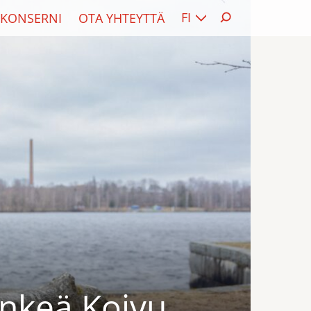
FI
KONSERNI
OTA YHTEYTTÄ
nkeä Koivu