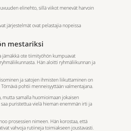
vuuden elinehto, sillä viikot menevät harvoin
evat järjestelmät ovat pelastajia nopeissa
ön mestariksi
 ja jämäkkä ote tiimityöhön kumpuavat
 ryhmäliikunnasta. Hän aloitti ryhmäliikunnan ja
sominen ja satojen ihmisten liikuttaminen on
n, Törnävä pohtii menneisyyttään valmentajana.
a, mutta samalla huomioimaan jokaisen
istä saa puristettua vielä hieman enemmän irti ja
noo prosessien nimeen. Hän korostaa, että
ivat vahvoja rutiineja toimiakseen joustavasti.