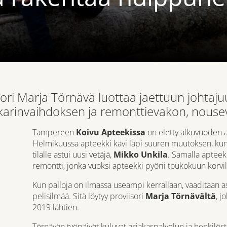
ri Marja Törnävä luottaa jaettuun johtajuu
karinvaihdoksen ja remonttievakon, nousev
Tampereen
Koivu Apteekissa
on eletty alkuvuoden a
Helmikuussa apteekki kävi läpi suuren muutoksen, kun p
tilalle astui uusi vetäjä,
Mikko Unkila
. Samalla apteeki
remontti, jonka vuoksi apteekki pyörii toukokuun korvil
Kun palloja on ilmassa useampi kerrallaan, vaaditaan as
pelisilmää. Sitä löytyy proviisori
Marja Törnävältä
, j
2019 lähtien.
Törnävän työpäivät kuluvat asiakaspalvelun ja henkilö