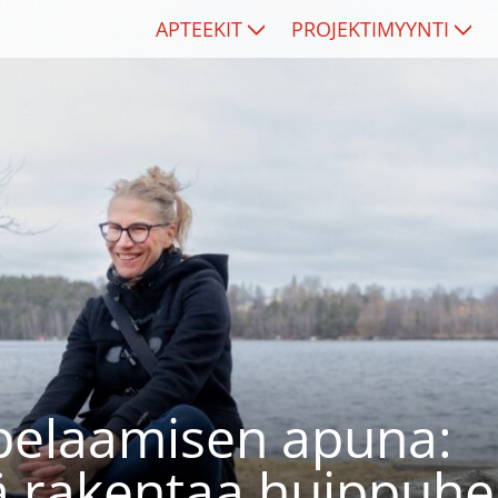
APTEEKIT
PROJEKTIMYYNTI
ipelaamisen apuna:
ä rakentaa huippuhe