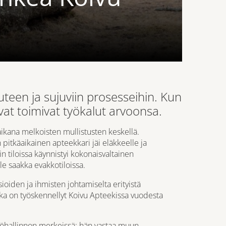
teen ja sujuviin prosesseihin. Kun
at toimivat työkalut arvoonsa.
ikana melkoisten mullistusten keskellä.
itkäaikainen apteekkari jäi eläkkeelle ja
n tiloissa käynnistyi kokonaisvaltainen
le saakka evakkotiloissa.
ioiden ja ihmisten johtamiselta erityistä
oka on työskennellyt Koivu Apteekissa vuodesta
stöhallinnon merkeissä: hän vastaa muun