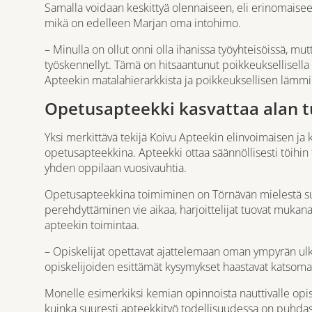
Samalla voidaan keskittyä olennaiseen, eli erinomaise
mikä on edelleen Marjan oma intohimo.
– Minulla on ollut onni olla ihanissa työyhteisöissä, 
työskennellyt. Tämä on hitsaantunut poikkeuksellisella 
Apteekin matalahierarkkista ja poikkeuksellisen lämmin
Opetusapteekki kasvattaa alan t
Yksi merkittävä tekijä Koivu Apteekin elinvoimaisen ja k
opetusapteekkina. Apteekki ottaa säännöllisesti töihin f
yhden oppilaan vuosivauhtia.
Opetusapteekkina toimiminen on Törnävän mielestä suu
perehdyttäminen vie aikaa, harjoittelijat tuovat mukana
apteekin toimintaa.
– Opiskelijat opettavat ajattelemaan oman ympyrän ulko
opiskelijoiden esittämät kysymykset haastavat katsomaa
Monelle esimerkiksi kemian opinnoista nauttivalle opiske
kuinka suuresti apteekkityö todellisuudessa on puhdast