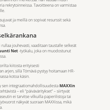
ia rekrytoinneissa. Tavoitteena on varmistaa
lle.
sujuvat ja meillä on sopivat resurssit sekä
nsa.
 selkärankana
llaa jouhevasti, vaaditaan taustalle selkeät
unti Net
-työkalu, joka on muodostunut
ssa.
lta kiitosta erityisesti
n arjen, sillä Törnävä pystyy hoitamaan HR-
hassa kotoa käsin.
yy sen integraatiomahdollisuudesta
MAXXin
tävistä – eli ”päiväväritykset” – siirtyvät
utin ei tarvitse vilkuilla paperilistoja tai
 Työvuorot näkyvät suoraan MAXXissa, mikä
a.