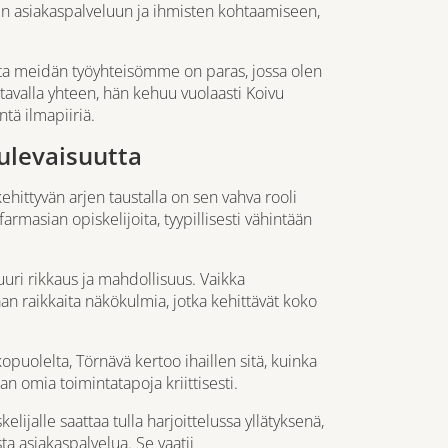
en asiakaspalveluun ja ihmisten kohtaamiseen,
mutta meidän työyhteisömme on paras, jossa olen
tavalla yhteen, hän kehuu vuolaasti Koivu
tä ilmapiiriä.
ulevaisuutta
ehittyvän arjen taustalla on sen vahva rooli
armasian opiskelijoita, tyypillisesti vähintään
ri rikkaus ja mahdollisuus. Vaikka
an raikkaita näkökulmia, jotka kehittävät koko
puolelta, Törnävä kertoo ihaillen sitä, kuinka
n omia toimintatapoja kriittisesti.
lijalle saattaa tulla harjoittelussa yllätyksenä,
a asiakaspalvelua. Se vaatii