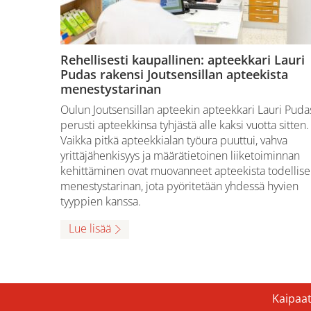
Rehellisesti kaupallinen: apteekkari Lauri
Pudas rakensi Joutsensillan apteekista
menestystarinan
Oulun Joutsensillan apteekin apteekkari Lauri Puda
perusti apteekkinsa tyhjästä alle kaksi vuotta sitten.
Vaikka pitkä apteekkialan työura puuttui, vahva
yrittäjähenkisyys ja määrätietoinen liiketoiminnan
kehittäminen ovat muovanneet apteekista todellis
menestystarinan, jota pyöritetään yhdessä hyvien
tyyppien kanssa.
Lue lisää
Kaipaat