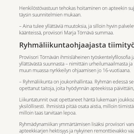
Henkilöstövastuun tehokas hoitaminen on apteekin suju
täysin suunnitelmien mukaan.
– Aina tulee yllättäviä muutoksia, ja silloin hyvin palvel
käänteissä, proviisori Marja Törnävä summaa.
Ryhmäliikuntaohjaajasta tiimity
Proviisori Törnävän ihmisläheinen työskentelyfilosofia
yllättävästä suunnasta – nimittäin urheilumaailmasta ja
muun muassa nyrkkeilyn ohjaamisen jo 16-vuotiaana.
– Ryhmäliikunta on joukonhallintaa. Ryhmän edessä sei
opettanut taitoja, joita hyödynnän apteekissa päivittäi
Liikuntatunnit ovat opettaneet häntä lukemaan joukko
yksilöllisesti. Ihmisistä pitää osata aistia, milloin tiim
milloin taas tarvitaan lepoa.
Ryhmädynamiikan ymmärtämisen lisäksi proviisori van
apteekkiarjen hektisyys ja nykyinen remonttievakko vaat