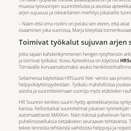
muassa työvuorojen suunnittelusta ja avustaa apteekkar
arjen sujuvuus ja oikeanlainen miehitys jokaiselle tunni
– Näen että oma roolini on pelata sen eteen, että asiat 
osaaminen joka vuorossa, Marja kiteyttää toimenkuvaa
Toimivat työkalut sujuvan arjen
Jotta vajaan kahdenkymmenen hengen työyhteisön arki ru
ja toimivat työkalut. Koivu Apteekissa on käytössä
HRSu
Törnävälle korvaamattomaksi avuksi henkilöstöhallinno
Selaimessa käytettävä HRSuunti Net -versio saa proviisori
helppokäyttöisyydestään. Työkalu mahdollistaa joustava
asioita ja suunnittelemaan vuoroja myös etätöiden rau
HR Suunnin kenties suurin hyöty apteekkiarjessa synt
kanssa. Kellontarkat suunnitelmat jokaisen työntekijän teh
automaattisesti MAXXiin. Näin tiskissä palvelevan farmase
puhelinsovelluksia tietääkseen seuraavan tehtävänsä.
tekee lennosta tehtävistä vaihdoista helppoja ja nopeit