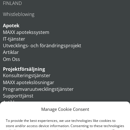
FINLAND
Whistleblowing
Apotek
MAXX apotekssystem
IT-tjänster
Utvecklings- och förändringsprojekt
Artiklar
Om Oss
Projektförsäljning
Konsulteringstjänster
MAXX apotekslösningar
Programvaruutvecklingstjänster
Supporttjänst
Artiklar
Om oss
Manage Cookie Consent
Koncern
To provide the best experiences, we use technologies like cookies to
store and/or access device information. Consenting to these technologies
Kontakt