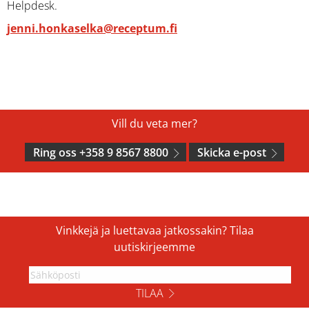
Helpdesk.
jenni.honkaselka@receptum.fi
Vill du veta mer?
Ring oss +358 9 8567 8800
Skicka e-post
Vinkkejä ja luettavaa jatkossakin? Tilaa
uutiskirjeemme
TILAA