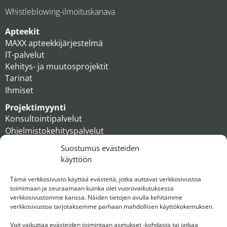
Whistleblowing-ilmoituskanava
Apteekit
MAXX apteekkijärjestelmä
IT-palvelut
Kehitys- ja muutosprojektit
Tarinat
Ihmiset
Projektimyynti
Konsultointipalvelut
Ohjelmistokehityspalvelut
MAXX apteekkiratkaisut
Suostumus evästeiden
Tukipalvelut
käyttöön
Artikkelit
Ihmiset
Tämä verkkosivusto käyttää evästeitä, jotka auttavat verkkosivustoa
toimimaan ja seuraamaan kuinka olet vuorovaikutuksessa
Konserni
verkkosivustomme kanssa. Näiden tietojen avulla kehitämme
verkkosivustoa tarjotaksemme parhaan mahdollisen käyttökokemuksen.
Ota yhteyttä
Voit vaikuttaa evästeiden toimintaan asetukset -kohdasta tai jatkaa