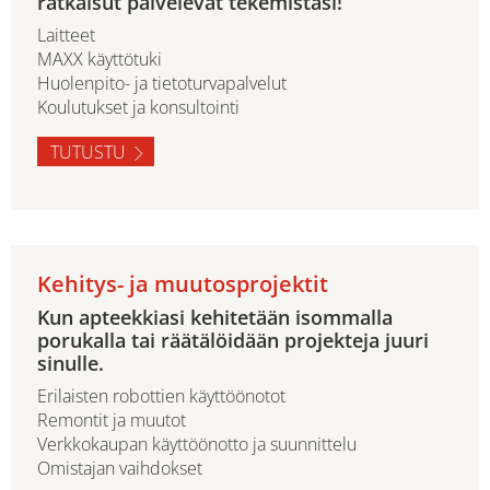
ratkaisut palvelevat tekemistäsi!
Laitteet
MAXX käyttötuki
Huolenpito- ja tietoturvapalvelut
Koulutukset ja konsultointi
TUTUSTU
Kehitys- ja muutosprojektit
Kun apteekkiasi kehitetään isommalla
porukalla tai räätälöidään projekteja juuri
sinulle.
Erilaisten robottien käyttöönotot
Remontit ja muutot
Verkkokaupan käyttöönotto ja suunnittelu
Omistajan vaihdokset