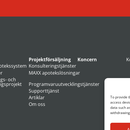
Projektförsäljning
Koncern
K
otekssystem
Konsulteringstjänster
er
MAXX apotekslösningar
ngs- och
ngsprojekt
Programvaruutvecklingstjänster
Supporttjänst
Artiklar
To provide t
access devic
Om oss
data such as
withdrawing 
A