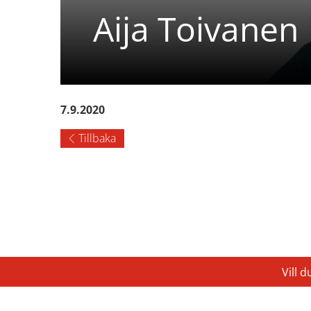
Aija Toivanen
7.9.2020
Tillbaka
Vill 