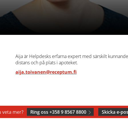
Aija är Helpdesks erfarna expert med särskilt kunnande
distans och på plats i apoteket.
aija.toivanen@receptum.fi
du veta mer?
Ring oss +358 9 8567 8800
Skicka e-po