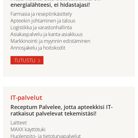
energialähteesi, ei hidastajasi!
Farmasia ja reseptinkäsittely
Apteekin johtaminen ja talous
Logistikka ja varastonhallinta
Asiakaspalvelu ja kanta-asiakkuus
Markkinointi ja myynnin edistäminen
Annosjakelu ja hoitokodit
TUTUSTU
IT-palvelut
Receptum Palvelee, jotta apteekkisi IT-
ratkaisut palvelevat tekemistäsi!
Laitteet
MAXX käyttötuki
Huolenpito- ja tietoturvapalvelut