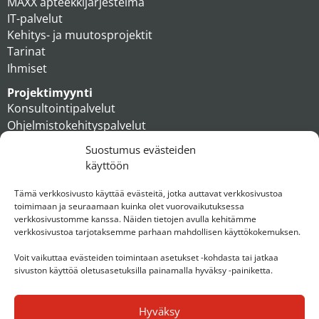
MAXX apteekkijärjestelmä
IT-palvelut
Kehitys- ja muutosprojektit
Tarinat
Ihmiset
Projektimyynti
Konsultointipalvelut
Ohjelmistokehityspalvelut
MAXX apteekkiratkaisut
Suostumus evästeiden
Tukipalvelut
käyttöön
Artikkelit
Ihmiset
Tämä verkkosivusto käyttää evästeitä, jotka auttavat verkkosivustoa
toimimaan ja seuraamaan kuinka olet vuorovaikutuksessa
Konserni
verkkosivustomme kanssa. Näiden tietojen avulla kehitämme
verkkosivustoa tarjotaksemme parhaan mahdollisen käyttökokemuksen.
Ota yhteyttä
Voit vaikuttaa evästeiden toimintaan asetukset -kohdasta tai jatkaa
sivuston käyttöä oletusasetuksilla painamalla hyväksy -painiketta.
Hyväksy