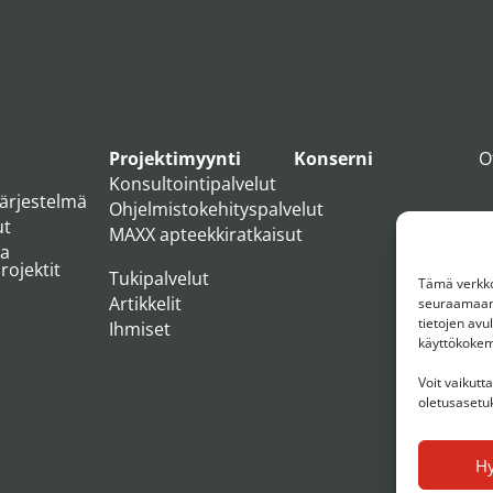
Projektimyynti
Konserni
O
Konsultointipalvelut
järjestelmä
Ohjelmistokehityspalvelut
ut
MAXX apteekkiratkaisut
ja
ojektit
Tukipalvelut
Tämä verkkos
Artikkelit
seuraamaan 
tietojen av
Ihmiset
käyttökoke
Voit vaikutt
oletusasetuk
H