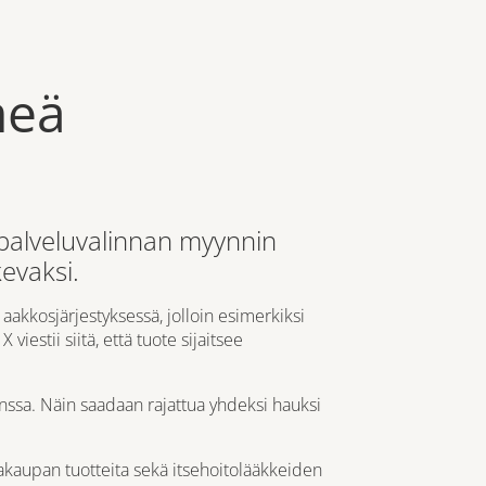
meä
 palveluvalinnan myynnin
evaksi.
aakkosjärjestyksessä, jolloin esimerkiksi
viestii siitä, että tuote sijaitsee
unssa. Näin saadaan rajattua yhdeksi hauksi
kaupan tuotteita sekä itsehoitolääkkeiden