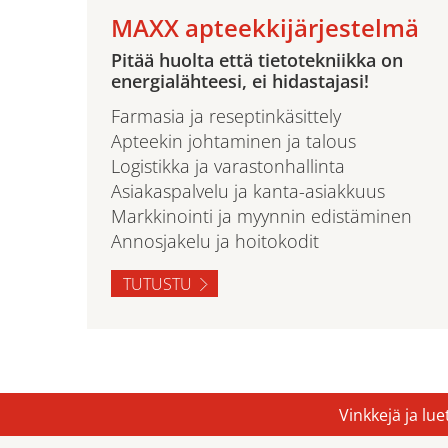
MAXX apteekkijärjestelmä
Pitää huolta että tietotekniikka on
energialähteesi, ei hidastajasi!
Farmasia ja reseptinkäsittely
Apteekin johtaminen ja talous
Logistikka ja varastonhallinta
Asiakaspalvelu ja kanta-asiakkuus
Markkinointi ja myynnin edistäminen
Annosjakelu ja hoitokodit
TUTUSTU
Vinkkejä ja lu