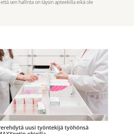
ttä sen hallinta on täysin apteekilla eikä ole
erehdytä uusi työntekijä työhönsä
AXXnetin ohjeilla