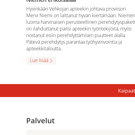
Hyvinkään Vehkojan apteekin johtava proviisori
Mervi Niemi on laittanut hyvän kiertämään. Nieme
luoma harvinaisen perusteellinen perehdytyspakett
on ilahduttanut paitsi apteekin työntekijöitä, myös
nostanut esiin perehdyttämisen puutteet alalla.
Pätevä perehdytys parantaa työhyvinvointia ja
apteekkitaloutta.
Lue lisää
Kaipaat
Palvelut