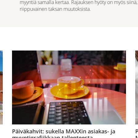
myyntiä samalla kertaa. Rajauksen hyöty on myös siinä, e
riippuvainen taksan muutoksista.
Päiväkahvit: sukella MAXXin asiakas- ja
P
myyntigrafiikkaan tallenteesta
M