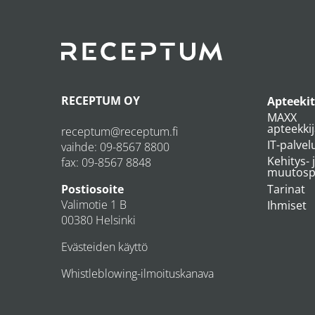
RECEPTUM OY
Apteekit
MAXX
apteekki
receptum@receptum.fi
IT-palvel
vaihde:
09-8567 8800
Kehitys- 
fax: 09-8567 8848
muutospr
Tarinat
Postiosoite
Valimotie 1 B
Ihmiset
00380 Helsinki
Evästeiden käyttö
Whistleblowing-ilmoituskanava