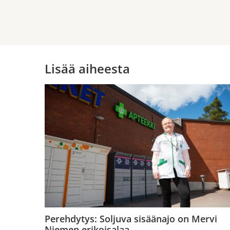
Lisää aiheesta
Perehdytys: Soljuva sisäänajo on Mervi
Niemen erikoisalaa