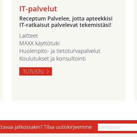
IT-palvelut
Receptum Palvelee, jotta apteekkisi
IT-ratkaisut palvelevat tekemistäsi!
Laitteet
MAXX käyttötuki
Huolenpito- ja tietoturvapalvelut
Koulutukset ja konsultointi
TUTUSTU
ettavaa jatkossakin? Tilaa uutiskirjeemme