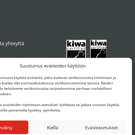
ta yhteyttä
Suostumus evästeiden käyttöön
ivusto käyttää evästeitä, jotka auttavat verkkosivustoa toimimaan ja
kuinka olet vuorovaikutuksessa verkkosivustomme kanssa. Näiden
ulla kehitämme verkkosivustoa tarjotaksemme parhaan mahdollisen
muksen.
aa evästeiden toimintaan asetukset -kohdasta tai jatkaa sivuston käyttöä
silla painamalla hyväksy -painiketta.
yväksy
Kiellä
Evästeasetukset