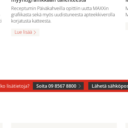
Receptumin Päiväkahveilla opittiin uutta MAXXin
M
n
grafiikasta sekä myös uudistuneesta apteekkiverolla
M
i
korjatusta katteesta.
Lue lisää
ko lisätietoja?
Soita 09 8567 8800
Lähetä sähköpos