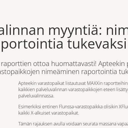
alinnan myyntiä: ni
portointia tukevaksi
 raporttien ottoa huomattavasti! Apteekin
astopaikkojen nimeäminen raportointia tuk
Apteekin varastopaikat listautuvat MAXXin raportteihin 
kaikkien palveluvalinnan varastopaikkojen eteen lisätty X 
palveluvalinnassa.
Esimerkiksi entinen Flunssa-varastopaikka olisikin XFl
kaikki X-alkuiset varastopaikat.
Tämän rajauksen avulla voidaan seurata massana vapaa