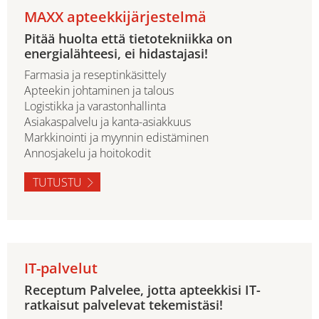
MAXX apteekkijärjestelmä
Pitää huolta että tietotekniikka on
energialähteesi, ei hidastajasi!
Farmasia ja reseptinkäsittely
Apteekin johtaminen ja talous
Logistikka ja varastonhallinta
Asiakaspalvelu ja kanta-asiakkuus
Markkinointi ja myynnin edistäminen
Annosjakelu ja hoitokodit
TUTUSTU
IT-palvelut
Receptum Palvelee, jotta apteekkisi IT-
ratkaisut palvelevat tekemistäsi!