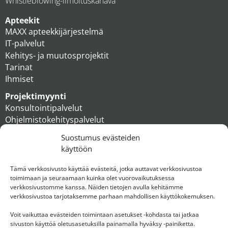
Whistleblowing-ilmoituskanava
Apteekit
MAXX apteekkijärjestelmä
IT-palvelut
Kehitys- ja muutosprojektit
Tarinat
Ihmiset
Projektimyynti
Konsultointipalvelut
Ohjelmistokehityspalvelut
MAXX apteekkiratkaisut
Suostumus evästeiden
Tukipalvelut
käyttöön
Artikkelit
Ihmiset
Tämä verkkosivusto käyttää evästeitä, jotka auttavat verkkosivustoa
toimimaan ja seuraamaan kuinka olet vuorovaikutuksessa
Konserni
verkkosivustomme kanssa. Näiden tietojen avulla kehitämme
verkkosivustoa tarjotaksemme parhaan mahdollisen käyttökokemuksen.
Ota yhteyttä
Voit vaikuttaa evästeiden toimintaan asetukset -kohdasta tai jatkaa
sivuston käyttöä oletusasetuksilla painamalla hyväksy -painiketta.