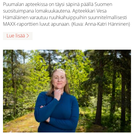
Puumalan apteekissa on täysi säpinä päällä Suomen
suosituimpana lomakuukautena. Apteekkari Vesa
Hämäläinen varautuu ruuhkahuippuihin suunnitelmallisesti
MAXX-raporttien luvut apunaan. (Kuva: Anna-Katri Hänninen)
Lue lisää