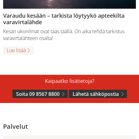
Varaudu kesään – tarkista löytyykö apteekilta
varavirtalähde
Kesän ukonilmat ovat taas täällä. On aika tehdä tarkistus
varavirtalähteen osalta!
Lue lisää
Kaipaatko lisätietoja?
Soita 09 8567 8800
Lähetä sähköpostia
Palvelut