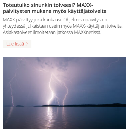
Toteutuiko sinunkin toiveesi? MAXX-
päivitysten mukana myös käyttäjätoiveita
MAXX päivittyy joka kuukausi. Ohjelmistopäivitysten
yhteydessä julkaistaan usein myös MAXX-käyttäjien toiveita.
Asiakastoiveet ilmoitetaan jatkossa MAXXnetissä.
Lue lisää