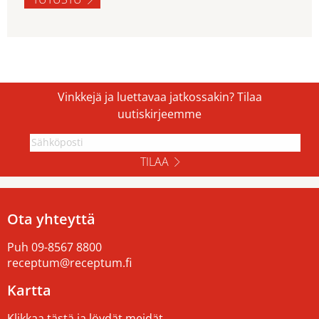
Vinkkejä ja luettavaa jatkossakin? Tilaa
uutiskirjeemme
TILAA
Ota yhteyttä
Puh
09-8567 8800
receptum@receptum.fi
Kartta
Klikkaa tästä ja löydät meidät