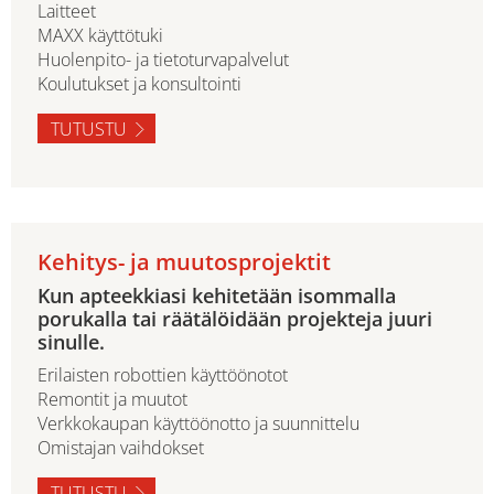
Laitteet
MAXX käyttötuki
Huolenpito- ja tietoturvapalvelut
Koulutukset ja konsultointi
TUTUSTU
Kehitys- ja muutosprojektit
Kun apteekkiasi kehitetään isommalla
porukalla tai räätälöidään projekteja juuri
sinulle.
Erilaisten robottien käyttöönotot
Remontit ja muutot
Verkkokaupan käyttöönotto ja suunnittelu
Omistajan vaihdokset
TUTUSTU