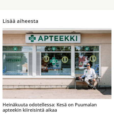
Lisää aiheesta
Heinäkuuta odotellessa: Kesä on Puumalan
apteekin kiireisintä aikaa