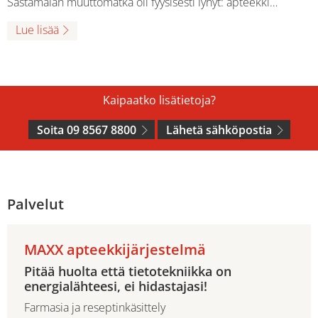
Sastamalan muuttomatka oli fyysisesti lyhyt: apteekki…
Lue lisää
Kaipaatko lisätietoja?
Soita 09 8567 8800
Lähetä sähköpostia
Palvelut
MAXX apteekkijärjestelmä
Pitää huolta että tietotekniikka on
energialähteesi, ei hidastajasi!
Farmasia ja reseptinkäsittely