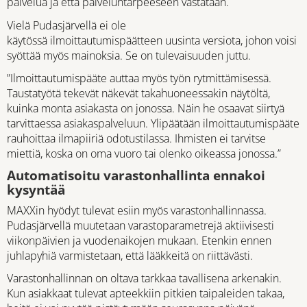
palvelua ja että palveluntarpeeseen vastataan.
Vielä Pudasjärvellä ei ole
käytössä ilmoittautumispäätteen uusinta versiota, johon voisi
syöttää myös mainoksia. Se on tulevaisuuden juttu.
”Ilmoittautumispääte auttaa myös työn rytmittämisessä.
Taustatyötä tekevät näkevät takahuoneessakin näytöltä,
kuinka monta asiakasta on jonossa. Näin he osaavat siirtyä
tarvittaessa asiakaspalveluun. Ylipäätään ilmoittautumispääte
rauhoittaa ilmapiiriä odotustilassa. Ihmisten ei tarvitse
miettiä, koska on oma vuoro tai olenko oikeassa jonossa.”
Automatisoitu varastonhallinta ennakoi
kysyntää
MAXXin hyödyt tulevat esiin myös varastonhallinnassa.
Pudasjärvellä muutetaan varastoparametrejä aktiivisesti
viikonpäivien ja vuodenaikojen mukaan. Etenkin ennen
juhlapyhiä varmistetaan, että lääkkeitä on riittävästi.
Varastonhallinnan on oltava tarkkaa tavallisena arkenakin.
Kun asiakkaat tulevat apteekkiin pitkien taipaleiden takaa,