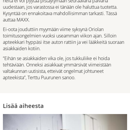
heitä ei voi pyytää pistäytymään seuraavana päivänä
uudestaan, jos varastossa ei tänään ole haluttua tuotetta.
Kysyntää on ennakoitava mahdollisimman tarkasti. Tässä
auttaa MAXX.
Ei-oota jouduttiin myymään viime syksynä Oriolan
toimitusongelmien vuoksi useamman viikon ajan. Silloin
apteekkari hyppäsi itse auton rattiin ja vei lääkkeitä suoraan
asiakkaiden kotiin.
”Eihän se asiakkaiden vika ole, jos tukkuliike ei hoida
tehtäviään. Onneksi asiakkaat ymmärsivät viimeistään
valtakunnan uutisista, etteivät ongelmat johtuneet
apteekista”, Terttu Puurunen sanoo.
Lisää aiheesta