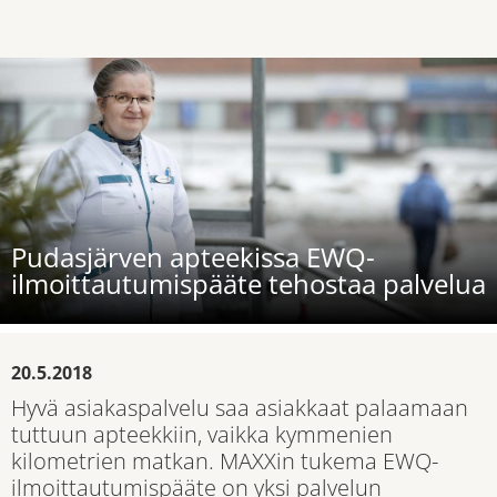
Pudasjärven apteekissa EWQ-
ilmoittautumispääte tehostaa palvelua
20.5.2018
Hyvä asiakaspalvelu saa asiakkaat palaamaan
tuttuun apteekkiin, vaikka kymmenien
kilometrien matkan. MAXXin tukema EWQ-
ilmoittautumispääte on yksi palvelun