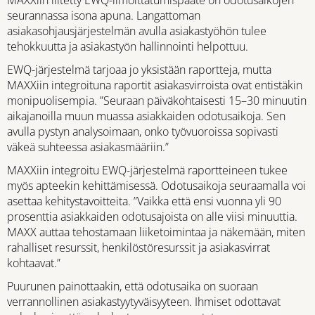
seurannassa isona apuna. Langattoman
asiakasohjausjärjestelmän avulla asiakastyöhön tulee
tehokkuutta ja asiakastyön hallinnointi helpottuu.
EWQ-järjestelmä tarjoaa jo yksistään raportteja, mutta
MAXXiin integroituna raportit asiakasvirroista ovat entistäkin
monipuolisempia. ”Seuraan päiväkohtaisesti 15–30 minuutin
aikajanoilla muun muassa asiakkaiden odotusaikoja. Sen
avulla pystyn analysoimaan, onko työvuoroissa sopivasti
väkeä suhteessa asiakasmääriin.”
MAXXiin integroitu EWQ-järjestelmä raportteineen tukee
myös apteekin kehittämisessä. Odotusaikoja seuraamalla voi
asettaa kehitystavoitteita. ”Vaikka että ensi vuonna yli 90
prosenttia asiakkaiden odotusajoista on alle viisi minuuttia.
MAXX auttaa tehostamaan liiketoimintaa ja näkemään, miten
rahalliset resurssit, henkilöstöresurssit ja asiakasvirrat
kohtaavat.”
Puurunen painottaakin, että odotusaika on suoraan
verrannollinen asiakastyytyväisyyteen. Ihmiset odottavat