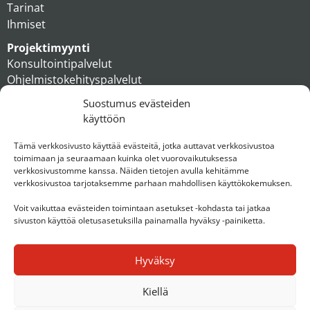
Tarinat
Ihmiset
Projektimyynti
Konsultointipalvelut
Ohjelmistokehityspalvelut
MAXX apteekkiratkaisut
Suostumus evästeiden
Tukipalvelut
käyttöön
Artikkelit
Ihmiset
Tämä verkkosivusto käyttää evästeitä, jotka auttavat verkkosivustoa
toimimaan ja seuraamaan kuinka olet vuorovaikutuksessa
Konserni
verkkosivustomme kanssa. Näiden tietojen avulla kehitämme
verkkosivustoa tarjotaksemme parhaan mahdollisen käyttökokemuksen.
Ota yhteyttä
Voit vaikuttaa evästeiden toimintaan asetukset -kohdasta tai jatkaa
sivuston käyttöä oletusasetuksilla painamalla hyväksy -painiketta.
Hyväksy
Kiellä