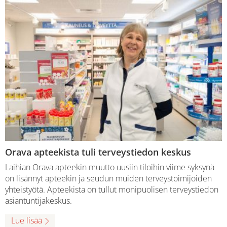
Orava apteekista tuli terveystiedon keskus
Laihian Orava apteekin muutto uusiin tiloihin viime syksynä
on lisännyt apteekin ja seudun muiden terveystoimijoiden
yhteistyötä. Apteekista on tullut monipuolisen terveystiedon
asiantuntijakeskus.
Lue lisää