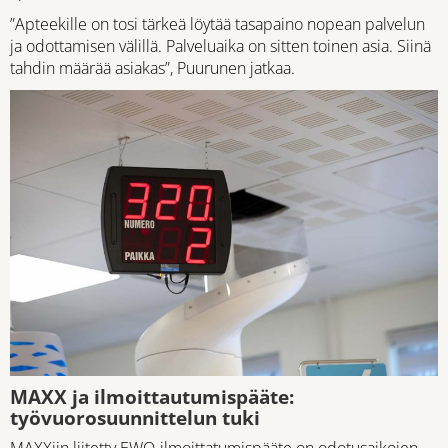
”Apteekille on tosi tärkeä löytää tasapaino nopean palvelun
ja odottamisen välillä. Palveluaika on sitten toinen asia. Siinä
tahdin määrää asiakas”, Puurunen jatkaa.
MAXX ja ilmoittautumispääte:
työvuorosuunnittelun tuki
MAXXiin liitetty EWQ-ilmoittatumispääte on odotusaikojen