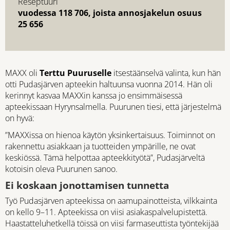
Reseptuuri
vuodessa 118 706, joista annosjakelun osuus
25 656
MAXX oli
Terttu Puuruselle
itsestäänselvä valinta, kun hän
otti Pudasjärven apteekin haltuunsa vuonna 2014. Hän oli
kerinnyt kasvaa MAXXin kanssa jo ensimmäisessä
apteekissaan Hyrynsalmella. Puurunen tiesi, että järjestelmä
on hyvä:
”MAXXissa on hienoa käytön yksinkertaisuus. Toiminnot on
rakennettu asiakkaan ja tuotteiden ympärille, ne ovat
keskiössä. Tämä helpottaa apteekkityötä”, Pudasjärveltä
kotoisin oleva Puurunen sanoo.
Ei koskaan jonottamisen tunnetta
Työ Pudasjärven apteekissa on aamupainotteista, vilkkainta
on kello 9–11. Apteekissa on viisi asiakaspalvelupistettä.
Haastatteluhetkellä töissä on viisi farmaseuttista työntekijää