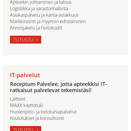
Apteekin johtaminen ja talous
Logistikka ja varastonhallinta
Asiakaspalvelu ja kanta-asiakkuus
Markkinointi ja myynnin edistäminen
Annosjakelu ja hoitokodit
TUTUSTU
IT-palvelut
Receptum Palvelee, jotta apteekkisi IT-
ratkaisut palvelevat tekemistäsi!
Laitteet
MAXX käyttötuki
Huolenpito- ja tietoturvapalvelut
Koulutukset ja konsultointi
TUTUSTU