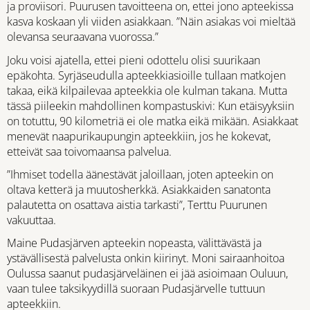
ja proviisori. Puurusen tavoitteena on, ettei jono apteekissa
kasva koskaan yli viiden asiakkaan. ”Näin asiakas voi mieltää
olevansa seuraavana vuorossa.”
Joku voisi ajatella, ettei pieni odottelu olisi suurikaan
epäkohta. Syrjäseudulla apteekkiasioille tullaan matkojen
takaa, eikä kilpailevaa apteekkia ole kulman takana. Mutta
tässä piileekin mahdollinen kompastuskivi: Kun etäisyyksiin
on totuttu, 90 kilometriä ei ole matka eikä mikään. Asiakkaat
menevät naapurikaupungin apteekkiin, jos he kokevat,
etteivät saa toivomaansa palvelua.
”Ihmiset todella äänestävät jaloillaan, joten apteekin on
oltava ketterä ja muutosherkkä. Asiakkaiden sanatonta
palautetta on osattava aistia tarkasti”, Terttu Puurunen
vakuuttaa.
Maine Pudasjärven apteekin nopeasta, välittävästä ja
ystävällisestä palvelusta onkin kiirinyt. Moni sairaanhoitoa
Oulussa saanut pudasjärveläinen ei jää asioimaan Ouluun,
vaan tulee taksikyydillä suoraan Pudasjärvelle tuttuun
apteekkiin.