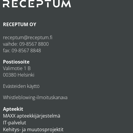
RECEPTUM OY
receptum@receptum.fi
vaihde:
09-8567 8800
fax: 09-8567 8848
Postiosoite
Valimotie 1 B
00380 Helsinki
Evästeiden käyttö
Whistleblowing-ilmoituskanava
Apteekit
MAXX apteekkijärjestelmä
IT-palvelut
Kehitys- ja muutosprojektit