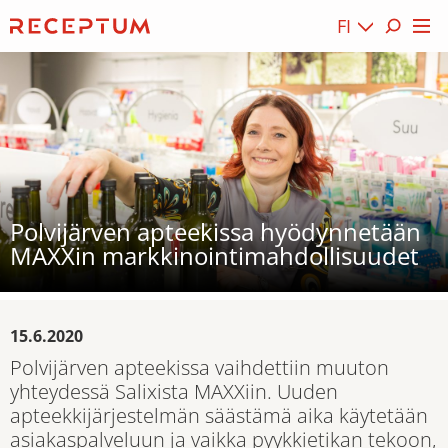
FI
Polvijärven apteekissa hyödynnetään
MAXXin markkinointimahdollisuudet
15.6.2020
Polvijärven apteekissa vaihdettiin muuton
yhteydessä Salixista MAXXiin. Uuden
apteekkijärjestelmän säästämä aika käytetään
asiakaspalveluun ja vaikka pyykkietikan tekoon,