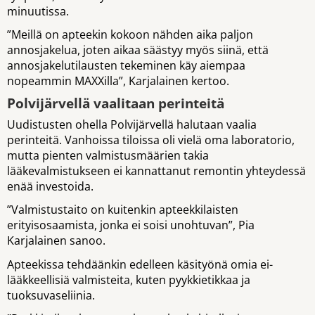
minuutissa.
”Meillä on apteekin kokoon nähden aika paljon
annosjakelua, joten aikaa säästyy myös siinä, että
annosjakelutilausten tekeminen käy aiempaa
nopeammin MAXXilla”, Karjalainen kertoo.
Polvijärvellä vaalitaan perinteitä
Uudistusten ohella Polvijärvellä halutaan vaalia
perinteitä. Vanhoissa tiloissa oli vielä oma laboratorio,
mutta pienten valmistusmäärien takia
lääkevalmistukseen ei kannattanut remontin yhteydessä
enää investoida.
”Valmistustaito on kuitenkin apteekkilaisten
erityisosaamista, jonka ei soisi unohtuvan”, Pia
Karjalainen sanoo.
Apteekissa tehdäänkin edelleen käsityönä omia ei-
lääkkeellisiä valmisteita, kuten pyykkietikkaa ja
tuoksuvaseliinia.