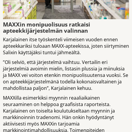
MAXXin monipuolisuus ratkaisi
apteekkijärjestelmän valinnan
Karjalainen itse työskenteli viimeisen vuoden ennen
apteekkariksi tuloaan MAXX-apteekissa, joten siirtyminen
Salixin käyttäjäksi tuntui jähmeältä.
”Oli selviö, että järjestelmä vaihtuu. Vertailin eri
järjestelmiä avoimin mielin, listasin plussia ja miinuksia
ja MAXX vei voiton etenkin monipuolisuutensa vuoksi. Se
on apteekkijärjestelmänä todella kokonaisvaltainen ja
mahdollistaa paljon”, Karjalainen kehuu.
MAXXilla esimerkiksi myynnin reaaliaikainen
seuraaminen on helppoa graafisista raporteista.
Karjalainen on toiselta koulutukseltaan myynnin ja
markkinoinnin tradenomi. Hän onkin hyödyntänyt
aktiivisesti myös MAXXin tarjoamia
markkinointimahdollisuuksia. Toimenpiteiden