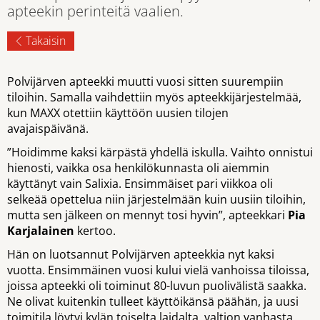
apteekin perinteitä vaalien.
Takaisin
Polvijärven apteekki muutti vuosi sitten suurempiin
tiloihin. Samalla vaihdettiin myös apteekkijärjestelmää,
kun MAXX otettiin käyttöön uusien tilojen
avajaispäivänä.
”Hoidimme kaksi kärpästä yhdellä iskulla. Vaihto onnistui
hienosti, vaikka osa henkilökunnasta oli aiemmin
käyttänyt vain Salixia. Ensimmäiset pari viikkoa oli
selkeää opettelua niin järjestelmään kuin uusiin tiloihin,
mutta sen jälkeen on mennyt tosi hyvin”, apteekkari
Pia
Karjalainen
kertoo.
Hän on luotsannut Polvijärven apteekkia nyt kaksi
vuotta. Ensimmäinen vuosi kului vielä vanhoissa tiloissa,
joissa apteekki oli toiminut 80-luvun puolivälistä saakka.
Ne olivat kuitenkin tulleet käyttöikänsä päähän, ja uusi
toimitila löytyi kylän toiselta laidalta, valtion vanhasta