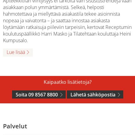
Apteekkitilan viihtyisyys ei tarkoita vain sisustustrendejä vaan
asiakkaan polun ymmärtämistä. Selkeä, helposti
hahmotettava ja miellyttävä asiakastila tekee asioinnista
nopeaa ja vaivatonta – ja saattaa innostaa asiakasta
löytämään ratkaisuja piileviin tarpeisiin, kertovat Receptumin
koulutuspäällikkö Harri Masko ja Tilatehtaan kouluttaja Heini
Kumpusalo.
Lue lisää
Kaipaatko lisätietoja?
Soita 09 8567 8800
Lähetä sähköpostia
Palvelut