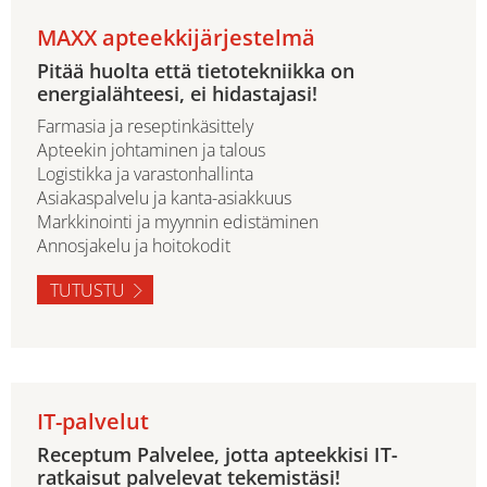
MAXX apteekkijärjestelmä
Pitää huolta että tietotekniikka on
energialähteesi, ei hidastajasi!
Farmasia ja reseptinkäsittely
Apteekin johtaminen ja talous
Logistikka ja varastonhallinta
Asiakaspalvelu ja kanta-asiakkuus
Markkinointi ja myynnin edistäminen
Annosjakelu ja hoitokodit
TUTUSTU
IT-palvelut
Receptum Palvelee, jotta apteekkisi IT-
ratkaisut palvelevat tekemistäsi!