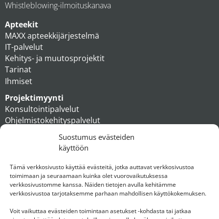
Whistleblowing-ilmoituskanava
Apteekit
MAXX apteekkijärjestelmä
IT-palvelut
Kehitys- ja muutosprojektit
Tarinat
Ihmiset
Projektimyynti
Konsultointipalvelut
Ohjelmistokehityspalvelut
MAXX apteekkiratkaisut
Suostumus evästeiden
Tukipalvelut
käyttöön
Artikkelit
Ihmiset
Tämä verkkosivusto käyttää evästeitä, jotka auttavat verkkosivustoa
toimimaan ja seuraamaan kuinka olet vuorovaikutuksessa
Konserni
verkkosivustomme kanssa. Näiden tietojen avulla kehitämme
verkkosivustoa tarjotaksemme parhaan mahdollisen käyttökokemuksen.
Ota yhteyttä
Voit vaikuttaa evästeiden toimintaan asetukset -kohdasta tai jatkaa