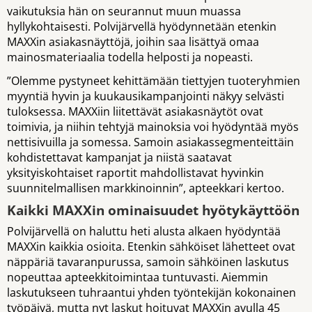
vaikutuksia hän on seurannut muun muassa
hyllykohtaisesti. Polvijärvellä hyödynnetään etenkin
MAXXin asiakasnäyttöjä, joihin saa lisättyä omaa
mainosmateriaalia todella helposti ja nopeasti.
”Olemme pystyneet kehittämään tiettyjen tuoteryhmien
myyntiä hyvin ja kuukausikampanjointi näkyy selvästi
tuloksessa. MAXXiin liitettävät asiakasnäytöt ovat
toimivia, ja niihin tehtyjä mainoksia voi hyödyntää myös
nettisivuilla ja somessa. Samoin asiakassegmenteittäin
kohdistettavat kampanjat ja niistä saatavat
yksityiskohtaiset raportit mahdollistavat hyvinkin
suunnitelmallisen markkinoinnin”, apteekkari kertoo.
Kaikki MAXXin ominaisuudet hyötykäyttöön
Polvijärvellä on haluttu heti alusta alkaen hyödyntää
MAXXin kaikkia osioita. Etenkin sähköiset lähetteet ovat
näppäriä tavaranpurussa, samoin sähköinen laskutus
nopeuttaa apteekkitoimintaa tuntuvasti. Aiemmin
laskutukseen tuhraantui yhden työntekijän kokonainen
työpäivä, mutta nyt laskut hoituvat MAXXin avulla 45