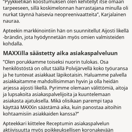
”Pyykkietikan koostumuksen olen kehitellyt itse omaan
tarpeeseen, sillä koskimelonnan harrastajana minulla oli
nurkat täynnä haisevia neopreenivaatteita”, Karjalainen
nauraa.
Apteekin markkinointiin hän on suunnitellut Aijosti likellä
-brändin, jota hyödynnetään myös omien valmisteiden
kohdalla.
MAXXilla säästetty aika asiakaspalveluun
”Olen porukkamme toiseksi nuorin tulokas. Osa
henkilöstöstä on ollut täällä Polvijärvellä koko työuransa
ja he tuntevat asiakkaat läpikotaisin. Haluamme palvella
asiakkaitamme mahdollisimman hyvin ja olla heidän
arjessa aijosti likellä. Pyrimme olemaan välittömiä, aitoja
ja lupsakoita asiakaspalvelijoita ja kuuntelemaan
asiakasta ajatuksella. Mikä olisikaan parempi tapa
käyttää MAXXin säästämä aika, kuin panostaa aitoihin
kohtaamisiin asiakkaiden kanssa?”
Apteekkari kiittelee Receptumin asiakaspalvelun
aktiivisuutta myös poikkeuksellisen koronakevään