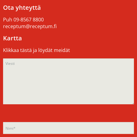
Ota yhteyttä
Puh
09-8567 8800
receptum@receptum.fi
Kartta
Klikkaa tästä ja löydät meidät
Please
Please
leave
leave
this
this
field