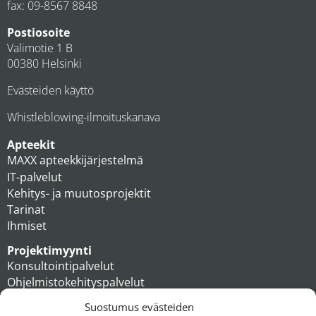
fax: 09-8567 8848
Postiosoite
Valimotie 1 B
00380 Helsinki
Evästeiden käyttö
Whistleblowing-ilmoituskanava
Apteekit
MAXX apteekkijärjestelmä
IT-palvelut
Kehitys- ja muutosprojektit
Tarinat
Ihmiset
Projektimyynti
Konsultointipalvelut
Ohjelmistokehityspalvelut
MAXX apteekkiratkaisut
Suostumus evästeiden
Tukipalvelut