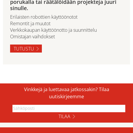
porukalla tai räätälöidään projekteja juuri
sinulle.
Erilaisten robottien käyttöönotot
Remontit ja muutot
Verkkokaupan käyttöönotto ja suunnittelu
Omistajan vaihdokset
TUTUSTU
Vinkkejä ja luettavaa jatkossakin? Tilaa
uutiskirjeemme
TILAA