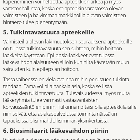
kapeneminen voi helpottaa apteekkien arkea ja myös
varastonhallintaa, koska ero apteekin varastossa olevan
valmisteen ja halvimman markkinoilla olevan valmisteen
hintaero tulee pienentymään.
5. Tulkintavastuuta apteekeille
Valmisteilla olevan lakimuutoksen seurauksena apteekeille
on tulossa tulkintavastuuta sen suhteen, mihin hoitoon
lääkkeitä käytetään. Epilepsia-lääkkeet ovat tulossa
lääkevaihdon alaisuuteen silloin kun niitä käytetään muun
sairauden kuin epilepsian hoitoon.
Tässä vaiheessa on vielä avoinna mihin perustuen tulkinta
tehdään. Tämä voi olla hankala asia, koska se lisää
apteekkien tulkintavastuuta. Tulevaisuudessa myös muita
lääkeryhmiä tulee varmasti vastaavanlaisten
korvaussääntöjen piiriin. Tulkinnan pitäisi olla apteekkilaisille
niin selvää, että asiakaspalvelussa toiminta näissäkin
tapauksissa olisi mahdollisimman yksinkertaista.
6. Biosimilaarit lääkevaihdon piiriin