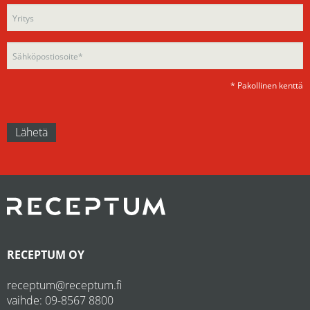
field
empty.
empty.
* Pakollinen kenttä
RECEPTUM OY
receptum@receptum.fi
vaihde:
09-8567 8800