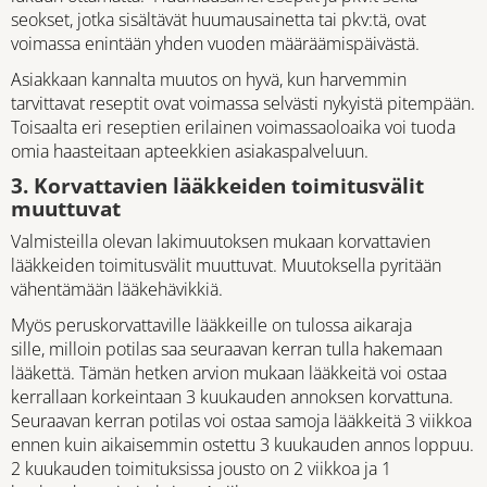
seokset, jotka sisältävät huumausainetta tai pkv:tä, ovat
voimassa enintään yhden vuoden määräämispäivästä.
Asiakkaan kannalta muutos on hyvä, kun harvemmin
tarvittavat reseptit ovat voimassa selvästi nykyistä pitempään.
Toisaalta eri reseptien erilainen voimassaoloaika voi tuoda
omia haasteitaan apteekkien asiakaspalveluun.
3. Korvattavien lääkkeiden toimitusvälit
muuttuvat
Valmisteilla olevan lakimuutoksen mukaan korvattavien
lääkkeiden toimitusvälit muuttuvat. Muutoksella pyritään
vähentämään lääkehävikkiä.
Myös peruskorvattaville lääkkeille on tulossa aikaraja
sille, milloin potilas saa seuraavan kerran tulla hakemaan
lääkettä. Tämän hetken arvion mukaan lääkkeitä voi ostaa
kerrallaan korkeintaan 3 kuukauden annoksen korvattuna.
Seuraavan kerran potilas voi ostaa samoja lääkkeitä 3 viikkoa
ennen kuin aikaisemmin ostettu 3 kuukauden annos loppuu.
2 kuukauden toimituksissa jousto on 2 viikkoa ja 1