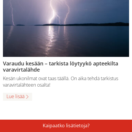
Varaudu kesään – tarkista löytyykö apteekilta
varavirtalähde
Kesän ukonilmat ovat taas täällä. On aika tehdä tarkistus
varavirtalähteen osalta!
Lue lisää
Kaipaatko lisätietoja?