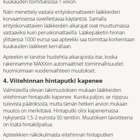
kuukauden toimituksissa 1 viikon.
Näin menettely vastaisi erityiskorvattavien lääkkeiden
korvaamisessa sovellettavaa käytäntöä. Samalla
erityiskorvattavien lääkkeiden aikarajat ovat muuttumassa
vastaaviksi kuin peruskorvattavilla Lääkepaketin hinnan
ylittäessä 1000 euroa saa apteekki saa toimittaa korkeintaan
kuukauden lääkkeet kerrallaan.
Apteekin ei tarvitse huolehtia aikarajoista itse, koska
rakennamme MAXXiin automaattiset toiminnallisuudet
huomioimaan vuodenvaihteen muutokset.
4. Viitehinnan hintaputki kapenee
Valmisteilla olevan lakimuutoksen mukaan lääkkeiden
viitehinnan hintaputki kapenee. Kuinka paljon, se riippuu
tulevista päätöksistä, mutta tämän hetken arvion mukaan
muutos on merkittävä. Hintaputki olisi kapenemassa
nykyisestä 1,5-2 eurosta 50 senttiin. Muutoksen tavoitteena
on lisätä hintakilpailua.
Apteekkien näkökulmasta viitehinnan hintaputken