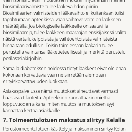
Valmisteilla olevan muutoksen mukaan myös ensimmäinen
biosimilaarivalmiste tulee lääkevaihdon piiriin.
Biosimilaarien valmisteiden lääkevaihto ei kuitenkaan tulisi
tapahtumaan apteekissa, vaan vaihtovelvoite on lääkkeen
määrääjällä: Jos biologiselle lääkkeelle on saatavilla
biosimilaareja, tulee lääkkeen määrääjän ensisijaisesti valita
näistä vertailukelpoisista ja vaihtoehtoisista valmisteista
hinnaltaan edullisin. Toisin toimiessaan lääkärin tulee
perustella valintansa lääketieteellisesti ja merkitä perustelu
potilasasiakirjoihin.
Samalla diabeteksen hoidossa tietyt lääkkeet eivät ole enää
kokonaan korvattavia vaan ne siirretään alempaan
erityiskorvattavuuden luokkaan.
Asiakaspalvelussa nämä muutokset aiheuttavat varmasti
haastavia tilanteita. Apteekkien kannattaakin miettiä
loppuvuoden aikana, miten muutos ja muutoksen syyt
kannattaa kertoa asiakkaille.
7. Toimeentulotuen maksatus siirtyy Kelalle
Perustoimeentulotuen käsittely ja maksaminen siirtyy Kelan