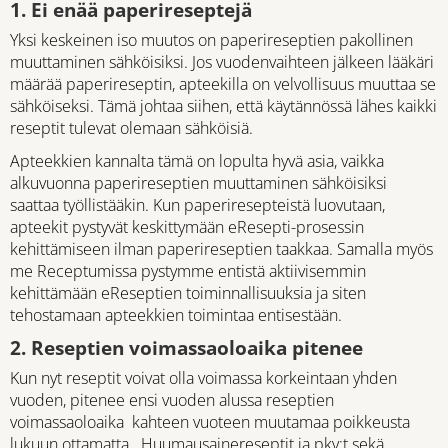
1. Ei enää paperireseptejä
Yksi keskeinen iso muutos on paperireseptien pakollinen
muuttaminen sähköisiksi. Jos vuodenvaihteen jälkeen lääkäri
määrää paperireseptin, apteekilla on velvollisuus muuttaa se
sähköiseksi. Tämä johtaa siihen, että käytännössä lähes kaikki
reseptit tulevat olemaan sähköisiä.
Apteekkien kannalta tämä on lopulta hyvä asia, vaikka
alkuvuonna paperireseptien muuttaminen sähköisiksi
saattaa työllistääkin. Kun paperiresepteistä luovutaan,
apteekit pystyvät keskittymään eResepti-prosessin
kehittämiseen ilman paperireseptien taakkaa. Samalla myös
me Receptumissa pystymme entistä aktiivisemmin
kehittämään eReseptien toiminnallisuuksia ja siten
tehostamaan apteekkien toimintaa entisestään.
2. Reseptien voimassaoloaika pitenee
Kun nyt reseptit voivat olla voimassa korkeintaan yhden
vuoden, pitenee ensi vuoden alussa reseptien
voimassaoloaika kahteen vuoteen muutamaa poikkeusta
lukuun ottamatta. Huumausainereseptit ja pkv:t sekä