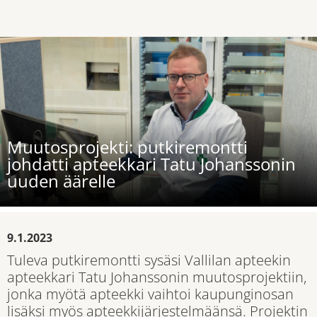
Muutosprojekti: putkiremontti
johdatti apteekkari Tatu Johanssonin
uuden äärelle
9.1.2023
Tuleva putkiremontti sysäsi Vallilan apteekin
apteekkari Tatu Johanssonin muutosprojektiin,
jonka myötä apteekki vaihtoi kaupunginosan
lisäksi myös apteekkijärjestelmäänsä. Projektin