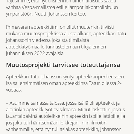
Tajusimme, että nyt olisi erinomainen tilaisuus saada
vanhaa Vespa-mallistoa esille lämpötilakontrolloituun
ympäristöön, Nuutti Johansson kertoo.
Primaveran apteekkitiimi on ollut muutenkin tiiviisti
mukana muutosprojektissa alusta alkaen, apteekkari Tatu
Johanssonin viedessä jokaista tiimiläistä
apteekkityömaalle tunnustelemaan tiloja ennen
juhannuksen 2022 avajaisia.
Muutosprojekti tarvitsee toteuttajansa
Apteekkari Tatu Johansson syntyi apteekkariperheeseen.
Isä sai ensimmäisen oman apteekkinsa Tatun ollessa 2-
vuotias.
– Asuimme samassa talossa, jossa isällä oli apteekki, ja
aloitinkin apteekkityöt ovisilmänä. Minut laskettiin joskus
lauantaipäivinä autoleikkeihin apteekin isoille lattioille, ja
jos joku tuli häiritsemään leikkejäni, niin ilmoitin
vanhemmille, että nyt tuli asiakas apteekkiin, Johansson