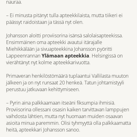
nauraa.
– Ei minusta pitänyt tulla apteekkilaista, mutta tiikeri ei
päässyt raidoistaan ja tässä nyt olen.
Johansson aloitti proviisorina isänsä salolaisapteekissa.
Ensimmäinen oma apteekki avautui itärajalle
Miehikkälään ja sivuapteekkina Johansson pyöritti
Lappeenrannan
Ylämaan apteekkia
. Helsingissä on
vierähtänyt nyt kolme apteekkarivuotta.
Primaveran henkilöstömäärä tuplaantui Vallilasta muuton
jälkeen ja on nyt runsaat 20 henkeä. Tatun johtamistyyli
perustuu jatkuvaan kehittymiseen.
– Pyrin aina palkkaamaan itseäni fiksumpia ihmisiä.
Proviisorina ollessani osasin kaiken tarvittavan lamppujen
vaihdosta lähtien, mutta nyt huomaan muiden osaavan
asioita minua paremmin. Olisi tyhmyyttä olla palkkaamatta
heitä, apteekkari Johansson sanoo.