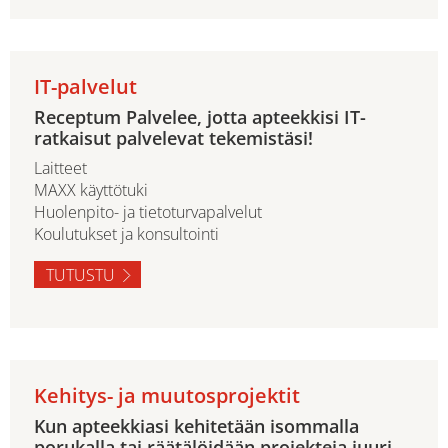
IT-palvelut
Receptum Palvelee, jotta apteekkisi IT-
ratkaisut palvelevat tekemistäsi!
Laitteet
MAXX käyttötuki
Huolenpito- ja tietoturvapalvelut
Koulutukset ja konsultointi
TUTUSTU
Kehitys- ja muutosprojektit
Kun apteekkiasi kehitetään isommalla
porukalla tai räätälöidään projekteja juuri