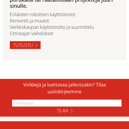
sinulle.
Erilaisten robottien käyttöönotot
Remontit ja muutot
Verkkokaupan käyttöönotto ja suunnittelu
Omistajan vaihdokset
TUTUSTU
Vinkkejä ja luettavaa jatkossakin? Tilaa
uutiskirjeemme
TILAA