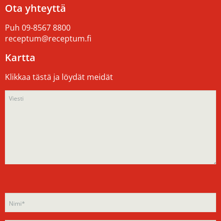
Ota yhteyttä
Puh
09-8567 8800
receptum@receptum.fi
Kartta
Klikkaa tästä ja löydät meidät
Please
Please
leave
leave
this
this
field