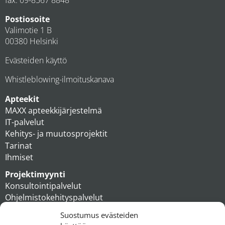
fax: 09-8567 8848
Postiosoite
Valimotie 1 B
00380 Helsinki
Evästeiden käyttö
Whistleblowing-ilmoituskanava
Apteekit
MAXX apteekkijärjestelmä
IT-palvelut
Kehitys- ja muutosprojektit
Tarinat
Ihmiset
Projektimyynti
Konsultointipalvelut
Ohjelmistokehityspalvelut
MAXX apteekkiratkaisut
Suostumus evästeiden
Tukipalvelut