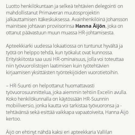
Luotto henkilökuntaan ja selkeä tehtävien delegointi on
mahdollistanut Primaveran muutosprojektin
jalkauttamisen Itäkeskuksessa. Avainhenkilöinä Johansson
mainitsee johtavan proviisorinsa
Hanna Äijön
, joka on
ottanut päävastuun muun muassa HR-johtamisesta.
Apteekkiarki uudessa lokaatiossa on tuntunut hyvältä ja
työtä on helppo tehdä, kun työkalut ovat kunnossa.
Erityiskiitosta saa uusi HR-ominaisuus, jolla voi toteuttaa
niin työvuorolistojen laatimisen kuin työtehtävien
kirjaamisen yksittäisten työntekijöiden vuorotietoihin.
– HR-Suunti on helpottanut huomattavasti
työvuorosuunnittelua, joka aiemmin tehtiin Excelin avulla.
Koko henkilökunnalla on käytössään HR-Suunnin
mobiiliversio, jonka kautta voi tarkistaa työvuoronsa ja -
tehtävänsä sekä esittää vaikkapa vapaatoiveita, Hanna Äijö
kertoo.
Äijö on ehtinyt nähdä kaksi eri apteekkaria Vallilan