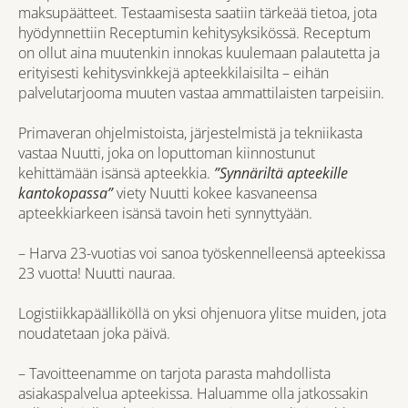
maksupäätteet. Testaamisesta saatiin tärkeää tietoa, jota
hyödynnettiin Receptumin kehitysyksikössä. Receptum
on ollut aina muutenkin innokas kuulemaan palautetta ja
erityisesti kehitysvinkkejä apteekkilaisilta – eihän
palvelutarjooma muuten vastaa ammattilaisten tarpeisiin.
Primaveran ohjelmistoista, järjestelmistä ja tekniikasta
vastaa Nuutti, joka on loputtoman kiinnostunut
kehittämään isänsä apteekkia.
”Synnäriltä apteekille
kantokopassa”
viety Nuutti kokee kasvaneensa
apteekkiarkeen isänsä tavoin heti synnyttyään.
– Harva 23-vuotias voi sanoa työskennelleensä apteekissa
23 vuotta! Nuutti nauraa.
Logistiikkapäälliköllä on yksi ohjenuora ylitse muiden, jota
noudatetaan joka päivä.
– Tavoitteenamme on tarjota parasta mahdollista
asiakaspalvelua apteekissa. Haluamme olla jatkossakin