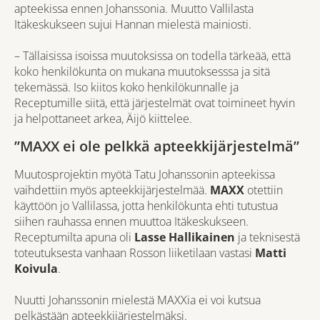
apteekissa ennen Johanssonia. Muutto Vallilasta
Itäkeskukseen sujui Hannan mielestä mainiosti.
– Tällaisissa isoissa muutoksissa on todella tärkeää, että
koko henkilökunta on mukana muutoksesssa ja sitä
tekemässä. Iso kiitos koko henkilökunnalle ja
Receptumille siitä, että järjestelmät ovat toimineet hyvin
ja helpottaneet arkea, Äijö kiittelee.
”MAXX ei ole pelkkä apteekkijärjestelmä”
Muutosprojektin myötä Tatu Johanssonin apteekissa
vaihdettiin myös apteekkijärjestelmää.
MAXX
otettiin
käyttöön jo Vallilassa, jotta henkilökunta ehti tutustua
siihen rauhassa ennen muuttoa Itäkeskukseen.
Receptumilta apuna oli
Lasse Hallikainen
ja teknisestä
toteutuksesta vanhaan Rosson liiketilaan vastasi
Matti
Koivula
.
Nuutti Johanssonin mielestä MAXXia ei voi kutsua
pelkästään apteekkijärjestelmäksi.