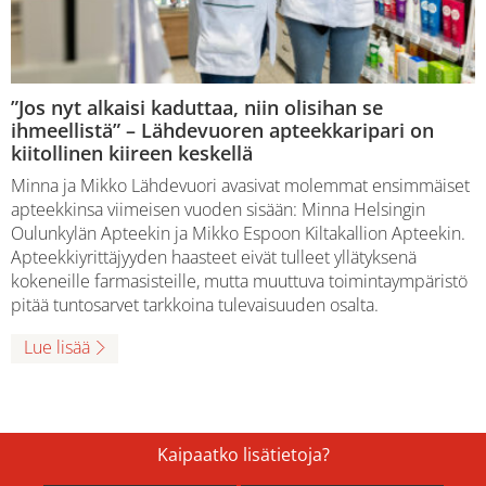
”Jos nyt alkaisi kaduttaa, niin olisihan se
ihmeellistä” – Lähdevuoren apteekkaripari on
kiitollinen kiireen keskellä
Minna ja Mikko Lähdevuori avasivat molemmat ensimmäiset
apteekkinsa viimeisen vuoden sisään: Minna Helsingin
Oulunkylän Apteekin ja Mikko Espoon Kiltakallion Apteekin.
Apteekkiyrittäjyyden haasteet eivät tulleet yllätyksenä
kokeneille farmasisteille, mutta muuttuva toimintaympäristö
pitää tuntosarvet tarkkoina tulevaisuuden osalta.
Lue lisää
Kaipaatko lisätietoja?