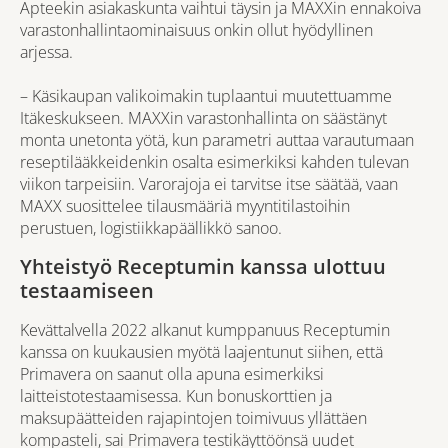
Apteekin asiakaskunta vaihtui täysin ja MAXXin ennakoiva
varastonhallintaominaisuus onkin ollut hyödyllinen
arjessa.
– Käsikaupan valikoimakin tuplaantui muutettuamme
Itäkeskukseen. MAXXin varastonhallinta on säästänyt
monta unetonta yötä, kun parametri auttaa varautumaan
reseptilääkkeidenkin osalta esimerkiksi kahden tulevan
viikon tarpeisiin. Varorajoja ei tarvitse itse säätää, vaan
MAXX suosittelee tilausmääriä myyntitilastoihin
perustuen, logistiikkapäällikkö sanoo.
Yhteistyö Receptumin kanssa ulottuu
testaamiseen
Kevättalvella 2022 alkanut kumppanuus Receptumin
kanssa on kuukausien myötä laajentunut siihen, että
Primavera on saanut olla apuna esimerkiksi
laitteistotestaamisessa. Kun bonuskorttien ja
maksupäätteiden rajapintojen toimivuus yllättäen
kompasteli, sai Primavera testikäyttöönsä uudet