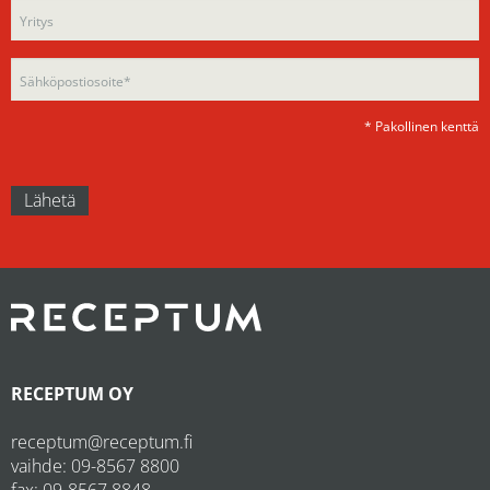
field
empty.
empty.
* Pakollinen kenttä
RECEPTUM OY
receptum@receptum.fi
vaihde:
09-8567 8800