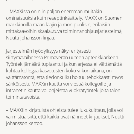
– MAXXissa on niin paljon enemmän muitakin
ominaisuuksia kuin reseptinkäsittely. MAXX on Suomen
markkinoilla maan laajin ja monipuolisin, erilaisiin
mittakaavoihin skaalautuva toiminnanohjausjärjestelmä,
Nuutti Johansson linjaa.
Järjestelmän hyödyllisyys näkyi erityisesti
siirtymävaiheessa Primaveran uuteen apteekkiarkeen.
Työntekijämäärä tuplaantui ja kun arjessa ei välttämättä
kohtaa kollegaa kasvotusten koko viikon aikana, on
välttämätöntä, että tiedonkulku hoituu tehokkaasti myös
sähköisesti. MAXXin kautta voi viestiä kollegoille ja
intranetin kautta voi ohjeistaa vuokratyöntekijöitä talon
toimintatavoista.
– MAXXiin kirjatuista ohjeista tulee lukukuittaus, jolla voi
varmistua siitä, että kaikki ovat nähneet kirjaukset, Nuutti
Johansson kertoo.