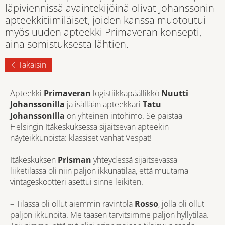
läpiviennissä avaintekijöinä olivat Johanssonin
apteekkitiimiläiset, joiden kanssa muotoutui
myös uuden apteekki Primaveran konsepti,
aina somistuksesta lähtien.
Takaisin
Apteekki
Primaveran
logistiikkapäällikkö
Nuutti
Johanssonilla
ja isällään apteekkari
Tatu
Johanssonilla
on yhteinen intohimo. Se paistaa
Helsingin Itäkeskuksessa sijaitsevan apteekin
näyteikkunoista: klassiset vanhat Vespat!
Itäkeskuksen
Prisman
yhteydessä sijaitsevassa
liiketilassa oli niin paljon ikkunatilaa, että muutama
vintageskootteri asettui sinne leikiten.
– Tilassa oli ollut aiemmin ravintola
Rosso
, jolla oli ollut
paljon ikkunoita. Me taasen tarvitsimme paljon hyllytilaa.