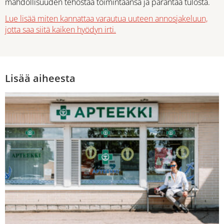
mahdollisuuden tehostaa toimintaansa ja parantaa tulosta.
Lue lisää miten kannattaa varautua uuteen annosjakeluun,
jotta saa siitä kaiken hyödyn irti.
Lisää aiheesta