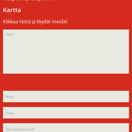
Kartta
Klikkaa tästä ja löydät meidät
Please
Please
leave
leave
this
this
field
field
empty.
empty.