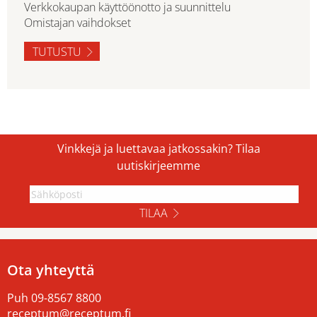
Verkkokaupan käyttöönotto ja suunnittelu
Omistajan vaihdokset
TUTUSTU
Vinkkejä ja luettavaa jatkossakin? Tilaa
uutiskirjeemme
TILAA
Ota yhteyttä
Puh
09-8567 8800
receptum@receptum.fi