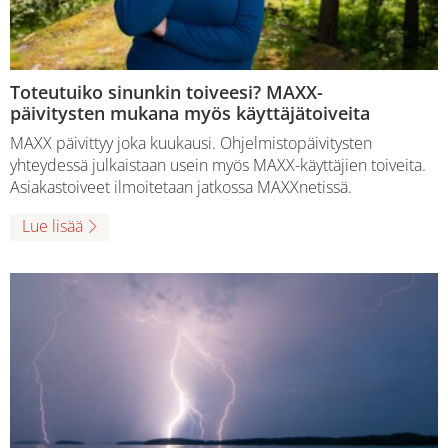
Toteutuiko sinunkin toiveesi? MAXX-
päivitysten mukana myös käyttäjätoiveita
MAXX päivittyy joka kuukausi. Ohjelmistopäivitysten
yhteydessä julkaistaan usein myös MAXX-käyttäjien toiveita.
Asiakastoiveet ilmoitetaan jatkossa MAXXnetissä.
Lue lisää