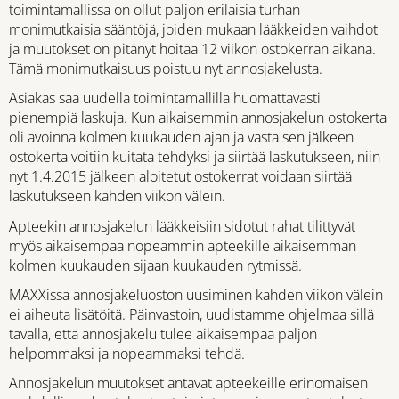
toimintamallissa on ollut paljon erilaisia turhan
monimutkaisia sääntöjä, joiden mukaan lääkkeiden vaihdot
ja muutokset on pitänyt hoitaa 12 viikon ostokerran aikana.
Tämä monimutkaisuus poistuu nyt annosjakelusta.
Asiakas saa uudella toimintamallilla huomattavasti
pienempiä laskuja. Kun aikaisemmin annosjakelun ostokerta
oli avoinna kolmen kuukauden ajan ja vasta sen jälkeen
ostokerta voitiin kuitata tehdyksi ja siirtää laskutukseen, niin
nyt 1.4.2015 jälkeen aloitetut ostokerrat voidaan siirtää
laskutukseen kahden viikon välein.
Apteekin annosjakelun lääkkeisiin sidotut rahat tilittyvät
myös aikaisempaa nopeammin apteekille aikaisemman
kolmen kuukauden sijaan kuukauden rytmissä.
MAXXissa annosjakeluoston uusiminen kahden viikon välein
ei aiheuta lisätöitä. Päinvastoin, uudistamme ohjelmaa sillä
tavalla, että annosjakelu tulee aikaisempaa paljon
helpommaksi ja nopeammaksi tehdä.
Annosjakelun muutokset antavat apteekeille erinomaisen