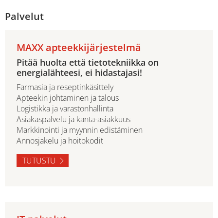
Palvelut
MAXX apteekkijärjestelmä
Pitää huolta että tietotekniikka on
energialähteesi, ei hidastajasi!
Farmasia ja reseptinkäsittely
Apteekin johtaminen ja talous
Logistikka ja varastonhallinta
Asiakaspalvelu ja kanta-asiakkuus
Markkinointi ja myynnin edistäminen
Annosjakelu ja hoitokodit
TUTUSTU