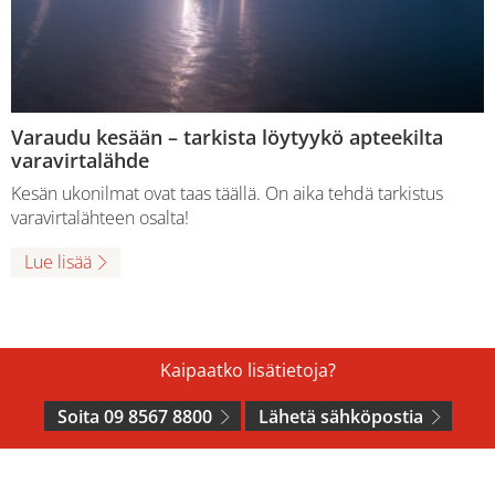
Varaudu kesään – tarkista löytyykö apteekilta
varavirtalähde
Kesän ukonilmat ovat taas täällä. On aika tehdä tarkistus
varavirtalähteen osalta!
Lue lisää
Kaipaatko lisätietoja?
Soita 09 8567 8800
Lähetä sähköpostia