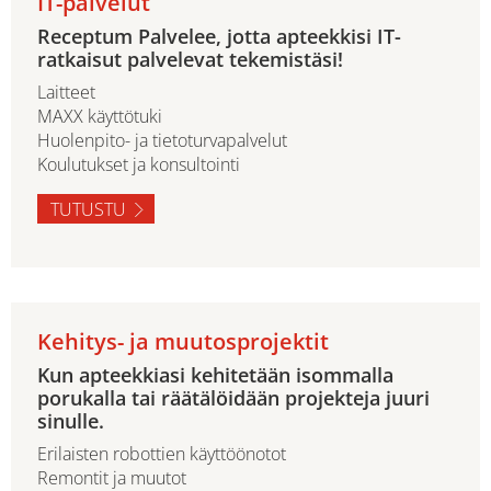
IT-palvelut
Receptum Palvelee, jotta apteekkisi IT-
ratkaisut palvelevat tekemistäsi!
Laitteet
MAXX käyttötuki
Huolenpito- ja tietoturvapalvelut
Koulutukset ja konsultointi
TUTUSTU
Kehitys- ja muutosprojektit
Kun apteekkiasi kehitetään isommalla
porukalla tai räätälöidään projekteja juuri
sinulle.
Erilaisten robottien käyttöönotot
Remontit ja muutot