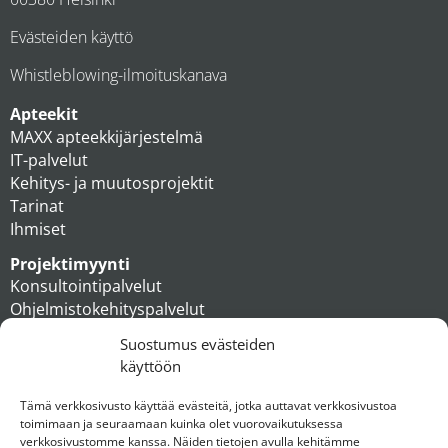
Evästeiden käyttö
Whistleblowing-ilmoituskanava
Apteekit
MAXX apteekkijärjestelmä
IT-palvelut
Kehitys- ja muutosprojektit
Tarinat
Ihmiset
Projektimyynti
Konsultointipalvelut
Ohjelmistokehityspalvelut
MAXX apteekkiratkaisut
Suostumus evästeiden
Tukipalvelut
käyttöön
Artikkelit
Ihmiset
Tämä verkkosivusto käyttää evästeitä, jotka auttavat verkkosivustoa
toimimaan ja seuraamaan kuinka olet vuorovaikutuksessa
Konserni
verkkosivustomme kanssa. Näiden tietojen avulla kehitämme