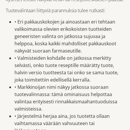
Tuotevalintaan liittyviä parannuksia tulee rutkasti:
• Eri pakkauskokojen ja ainoastaan eri tehtaan
valikoimassa olevien erikokoisten tuotteiden
geneeristen valinta on jatkossa sujuvaa ja
helppoa, koska kaikki mahdolliset pakkauskoot
näkyvät suoraan farmaseutille.
• Valmisteiden kohdalle on jatkossa merkitty
selvästi, onko tuote reseptille määrätty tuote,
halvin versio tuotteesta tai onko se sama tuote,
joka toimitettiin edellisellä kerralla.
• Markkinoijan nimi näkyy jatkossa suoraan
tuotevalinnassa: tämä ominaisuus helpottaa
valintaa erityisesti rinnakkaismaahantuoduissa
valmisteissa.
• Järjestelmä herjaa aina, jos tuotetta ollaan
vaihtamassa väärään vahvuuteen tai