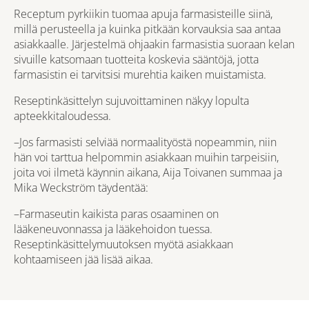
Receptum pyrkiikin tuomaa apuja farmasisteille siinä,
millä perusteella ja kuinka pitkään korvauksia saa antaa
asiakkaalle. Järjestelmä ohjaakin farmasistia suoraan kelan
sivuille katsomaan tuotteita koskevia sääntöjä, jotta
farmasistin ei tarvitsisi murehtia kaiken muistamista.
Reseptinkäsittelyn sujuvoittaminen näkyy lopulta
apteekkitaloudessa.
–Jos farmasisti selviää normaalityöstä nopeammin, niin
hän voi tarttua helpommin asiakkaan muihin tarpeisiin,
joita voi ilmetä käynnin aikana, Aija Toivanen summaa ja
Mika Weckström täydentää:
–Farmaseutin kaikista paras osaaminen on
lääkeneuvonnassa ja lääkehoidon tuessa.
Reseptinkäsittelymuutoksen myötä asiakkaan
kohtaamiseen jää lisää aikaa.