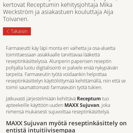
kertovat Receptumin kehitysjohtaja Mika
Weckström ja asiakastuen kouluttaja Aija
Toivanen.
Takaisin
Farmaseutti käy läpi monta eri vaihetta ja osa-aluetta
toimittaessaan asiakkaalle tarvittavaa lääkettä
reseptinkäsittelyssä. Alunperin paperisen reseptin
pohjalta luotu digitalisointi ei palvele enää nykypäivän
tarpeita. Farmaseutin työtä voidaankin helpottaa
reseptinkäsittelyn käyttöliittymää kehittämällä, niin että se
toimii saumattomasti farmaseutin työtä tukien.
Jatkuvasti järjestelmiään kehittävä
Receptum
tuo
apteekeille käyttöön uuden
MAXX Sujuvan
, joka
nimensä mukaisesti sujuvoittaa reseptinkäsittelyä.
MAXX Sujuvan myötä reseptinkäsittely on
entistä intuitiivisempaa