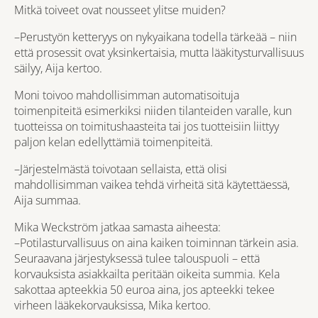
Mitkä toiveet ovat nousseet ylitse muiden?
–Perustyön ketteryys on nykyaikana todella tärkeää – niin
että prosessit ovat yksinkertaisia, mutta lääkitysturvallisuus
säilyy, Aija kertoo.
Moni toivoo mahdollisimman automatisoituja
toimenpiteitä esimerkiksi niiden tilanteiden varalle, kun
tuotteissa on toimitushaasteita tai jos tuotteisiin liittyy
paljon kelan edellyttämiä toimenpiteitä.
–Järjestelmästä toivotaan sellaista, että olisi
mahdollisimman vaikea tehdä virheitä sitä käytettäessä,
Aija summaa.
Mika Weckström jatkaa samasta aiheesta:
–Potilasturvallisuus on aina kaiken toiminnan tärkein asia.
Seuraavana järjestyksessä tulee talouspuoli – että
korvauksista asiakkailta peritään oikeita summia. Kela
sakottaa apteekkia 50 euroa aina, jos apteekki tekee
virheen lääkekorvauksissa, Mika kertoo.