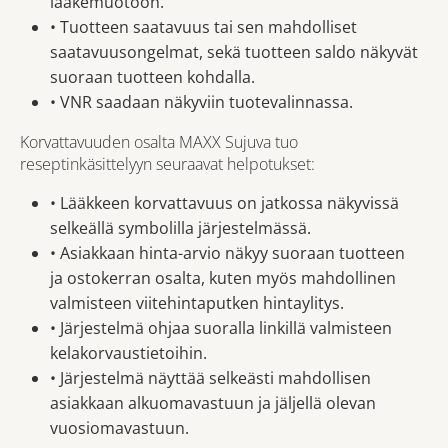
lääkemuotoon.
• Tuotteen saatavuus tai sen mahdolliset
saatavuusongelmat, sekä tuotteen saldo näkyvät
suoraan tuotteen kohdalla.
• VNR saadaan näkyviin tuotevalinnassa.
Korvattavuuden osalta MAXX Sujuva tuo
reseptinkäsittelyyn seuraavat helpotukset:
• Lääkkeen korvattavuus on jatkossa näkyvissä
selkeällä symbolilla järjestelmässä.
• Asiakkaan hinta-arvio näkyy suoraan tuotteen
ja ostokerran osalta, kuten myös mahdollinen
valmisteen viitehintaputken hintaylitys.
• Järjestelmä ohjaa suoralla linkillä valmisteen
kelakorvaustietoihin.
• Järjestelmä näyttää selkeästi mahdollisen
asiakkaan alkuomavastuun ja jäljellä olevan
vuosiomavastuun.