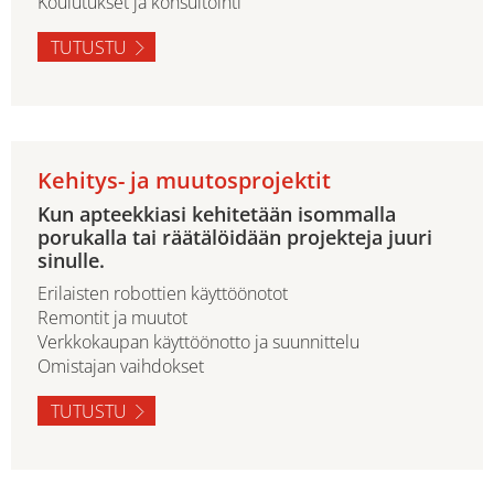
Koulutukset ja konsultointi
TUTUSTU
Kehitys- ja muutosprojektit
Kun apteekkiasi kehitetään isommalla
porukalla tai räätälöidään projekteja juuri
sinulle.
Erilaisten robottien käyttöönotot
Remontit ja muutot
Verkkokaupan käyttöönotto ja suunnittelu
Omistajan vaihdokset
TUTUSTU