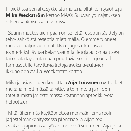
Projektissa sen alkusykkeistä mukana ollut kehitysjohtaja
Mika Weckström
kertoo MAXX Sujuvan ydinajatuksen
olleen sähköisessä reseptissä.
–Suurin muutos aiempaan on se, että reseptinkäsittely on
tehty sähköistä reseptiä miettimällä. Olemme tuoneet
mukaan paljon automatiikkaa: järjestelmä osaa
esimerkiksi täyttää kelan vaatimia tietoja automaattisesti
tai ohjata täydentämään puuttuvia kohtia tarjoamalla
farmaseutille tarvittavia tietoja avuksi avautuvien
ikkunoiden avulla, Weckström kertoo.
Mika ja asiakastuen kouluttaja
Aija Toivanen
ovat olleet
mukana miettimässä tarvittavia toimintoja ja niiden
toteutumista järjestelmässä käytännön apteekkityötä
helpottaen.
–Mitä lähemmäs käyttöönottoa mennään, oma rooli
järjestelmänkehityksessä pienenee ja Aijan rooli
asiakasrajapinnassa työskennellessä suurenee. Aija, joka