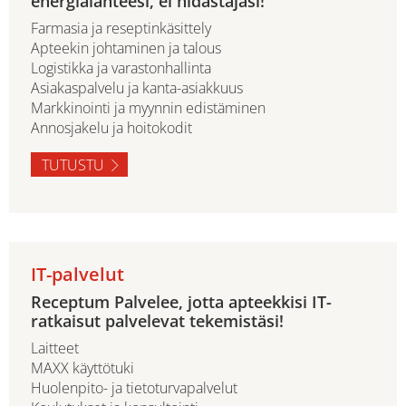
energialähteesi, ei hidastajasi!
Farmasia ja reseptinkäsittely
Apteekin johtaminen ja talous
Logistikka ja varastonhallinta
Asiakaspalvelu ja kanta-asiakkuus
Markkinointi ja myynnin edistäminen
Annosjakelu ja hoitokodit
TUTUSTU
IT-palvelut
Receptum Palvelee, jotta apteekkisi IT-
ratkaisut palvelevat tekemistäsi!
Laitteet
MAXX käyttötuki
Huolenpito- ja tietoturvapalvelut