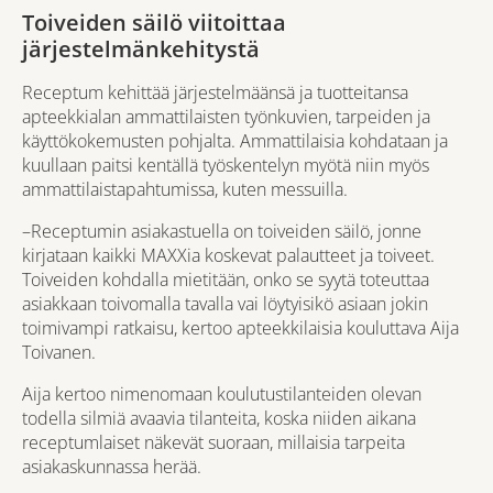
Toiveiden säilö viitoittaa
järjestelmänkehitystä
Receptum kehittää järjestelmäänsä ja tuotteitansa
apteekkialan ammattilaisten työnkuvien, tarpeiden ja
käyttökokemusten pohjalta. Ammattilaisia kohdataan ja
kuullaan paitsi kentällä työskentelyn myötä niin myös
ammattilaistapahtumissa, kuten messuilla.
–Receptumin asiakastuella on toiveiden säilö, jonne
kirjataan kaikki MAXXia koskevat palautteet ja toiveet.
Toiveiden kohdalla mietitään, onko se syytä toteuttaa
asiakkaan toivomalla tavalla vai löytyisikö asiaan jokin
toimivampi ratkaisu, kertoo apteekkilaisia kouluttava Aija
Toivanen.
Aija kertoo nimenomaan koulutustilanteiden olevan
todella silmiä avaavia tilanteita, koska niiden aikana
receptumlaiset näkevät suoraan, millaisia tarpeita
asiakaskunnassa herää.