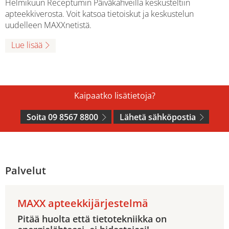
Helmikuun Receptumin Päiväkahveilla keskusteltiin
apteekkiverosta. Voit katsoa tietoiskut ja keskustelun
uudelleen MAXXnetistä.
Lue lisää
Kaipaatko lisätietoja?
Soita 09 8567 8800
Lähetä sähköpostia
Palvelut
MAXX apteekkijärjestelmä
Pitää huolta että tietotekniikka on