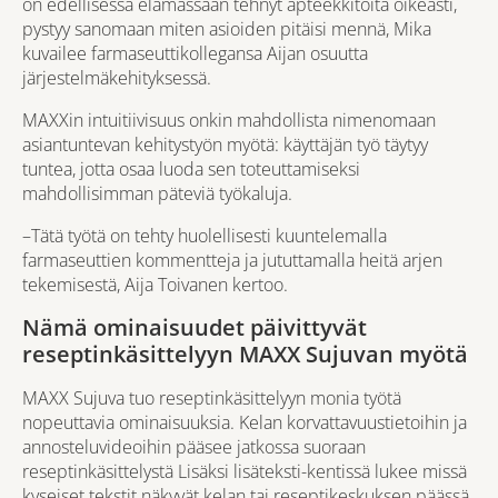
on edellisessä elämässään tehnyt apteekkitöitä oikeasti,
pystyy sanomaan miten asioiden pitäisi mennä, Mika
kuvailee farmaseuttikollegansa Aijan osuutta
järjestelmäkehityksessä.
MAXXin intuitiivisuus onkin mahdollista nimenomaan
asiantuntevan kehitystyön myötä: käyttäjän työ täytyy
tuntea, jotta osaa luoda sen toteuttamiseksi
mahdollisimman päteviä työkaluja.
–Tätä työtä on tehty huolellisesti kuuntelemalla
farmaseuttien kommentteja ja jututtamalla heitä arjen
tekemisestä, Aija Toivanen kertoo.
Nämä ominaisuudet päivittyvät
reseptinkäsittelyyn MAXX Sujuvan myötä
MAXX Sujuva tuo reseptinkäsittelyyn monia työtä
nopeuttavia ominaisuuksia. Kelan korvattavuustietoihin ja
annosteluvideoihin pääsee jatkossa suoraan
reseptinkäsittelystä Lisäksi lisäteksti-kentissä lukee missä
kyseiset tekstit näkyvät kelan tai reseptikeskuksen päässä.