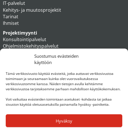
IT-palvelut
Kehitys- ja muutosprojektit
Tarinat
Ihmiset
Projektimyynti
Konsultointipalvelut
Ohjelmistokehityspalvelut
MAXX apteekkiratkaisut
Suostumus evästeiden
Tukipalvelut
käyttöön
Artikkelit
Ihmiset
Tämä verkkosivusto käyttää evästeitä, jotka auttavat verkkosivustoa
toimimaan ja seuraamaan kuinka olet vuorovaikutuksessa
Konserni
verkkosivustomme kanssa. Näiden tietojen avulla kehitämme
verkkosivustoa tarjotaksemme parhaan mahdollisen käyttökokemuksen.
Ota yhteyttä
Voit vaikuttaa evästeiden toimintaan asetukset -kohdasta tai jatkaa
sivuston käyttöä oletusasetuksilla painamalla hyväksy -painiketta.
Hyväksy