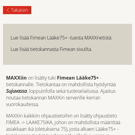
Takaisin
Lue lisää Fimean Lääke75+ -tuesta MAXXnetistä.
Lue lisää tietokannasta Fimean sivuilta.
MAXXiin
on lisätty tuki
Fimean
Lääke75+
-
tietokannalle. Tietokantaa on mahdollista hyödyntää
Sujuvassa
, loppuinfolla sekä tuoteselailussa. Ajastus
noutaa tietokannan MAXXin serverille kerran
vuorokaudessa.
MAXXin kaikkiin ohjaustietoihin on lisätty ohjaustieto
FIMEA -> LAAKE75IKA, johon on mahdollista määrittää
asiakkaan ikä (oletuksena 75), josta alkaen Lääke75+ -