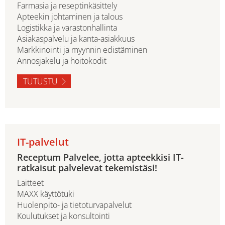
Farmasia ja reseptinkäsittely
Apteekin johtaminen ja talous
Logistikka ja varastonhallinta
Asiakaspalvelu ja kanta-asiakkuus
Markkinointi ja myynnin edistäminen
Annosjakelu ja hoitokodit
TUTUSTU
IT-palvelut
Receptum Palvelee, jotta apteekkisi IT-
ratkaisut palvelevat tekemistäsi!
Laitteet
MAXX käyttötuki
Huolenpito- ja tietoturvapalvelut
Koulutukset ja konsultointi