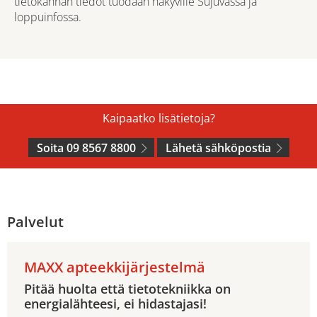
tietokannan tiedot tuodaan näkyville Sujuvassa ja
loppuinfossa.
Kaipaatko lisätietoja?
Soita 09 8567 8800
Lähetä sähköpostia
Palvelut
MAXX apteekkijärjestelmä
Pitää huolta että tietotekniikka on
energialähteesi, ei hidastajasi!