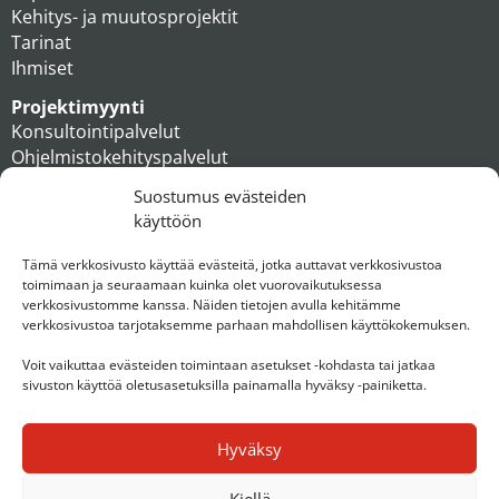
Kehitys- ja muutosprojektit
Tarinat
Ihmiset
Projektimyynti
Konsultointipalvelut
Ohjelmistokehityspalvelut
MAXX apteekkiratkaisut
Suostumus evästeiden
Tukipalvelut
käyttöön
Artikkelit
Ihmiset
Tämä verkkosivusto käyttää evästeitä, jotka auttavat verkkosivustoa
toimimaan ja seuraamaan kuinka olet vuorovaikutuksessa
Konserni
verkkosivustomme kanssa. Näiden tietojen avulla kehitämme
verkkosivustoa tarjotaksemme parhaan mahdollisen käyttökokemuksen.
Ota yhteyttä
Voit vaikuttaa evästeiden toimintaan asetukset -kohdasta tai jatkaa
sivuston käyttöä oletusasetuksilla painamalla hyväksy -painiketta.
Hyväksy
Kiellä