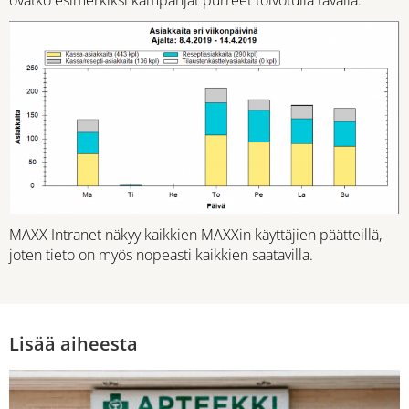
ovatko esimerkiksi kampanjat purreet toivotulla tavalla.
MAXX Intranet näkyy kaikkien MAXXin käyttäjien päätteillä,
joten tieto on myös nopeasti kaikkien saatavilla.
Lisää aiheesta