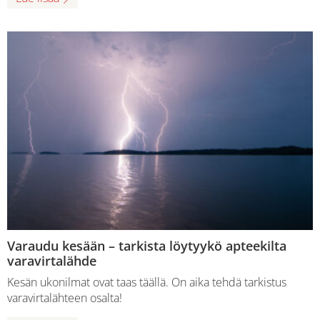
Varaudu kesään – tarkista löytyykö apteekilta
varavirtalähde
Kesän ukonilmat ovat taas täällä. On aika tehdä tarkistus
varavirtalähteen osalta!