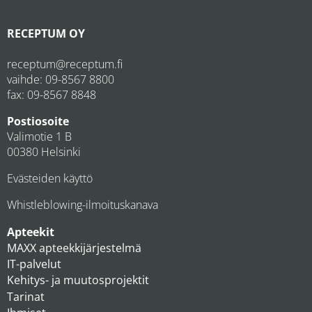
RECEPTUM OY
receptum@receptum.fi
vaihde:
09-8567 8800
fax: 09-8567 8848
Postiosoite
Valimotie 1 B
00380 Helsinki
Evästeiden käyttö
Whistleblowing-ilmoituskanava
Apteekit
MAXX apteekkijärjestelmä
IT-palvelut
Kehitys- ja muutosprojektit
Tarinat