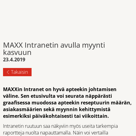
MAXX Intranetin avulla myynti
kasvuun
23.4.2019
Takaisin
MAXXin Intranet on hyvä apteekin johtamisen
väline. Sen etusivulta voi seurata näppärästi
graafisessa muodossa apteekin reseptuurin määrän,
asiakasmäärien sekä myynnin kehittymistä
esimerkiksi päiväkohtaisesti tai viikoittain.
Intranetin ruutuun saa näkyviin myös useita tarkempia
raportteja nuolta napauttamalla. Näin voi vertailla