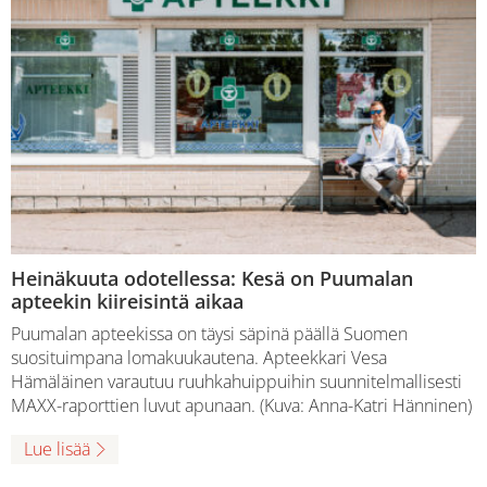
Heinäkuuta odotellessa: Kesä on Puumalan
apteekin kiireisintä aikaa
Puumalan apteekissa on täysi säpinä päällä Suomen
suosituimpana lomakuukautena. Apteekkari Vesa
Hämäläinen varautuu ruuhkahuippuihin suunnitelmallisesti
MAXX-raporttien luvut apunaan. (Kuva: Anna-Katri Hänninen)
Lue lisää