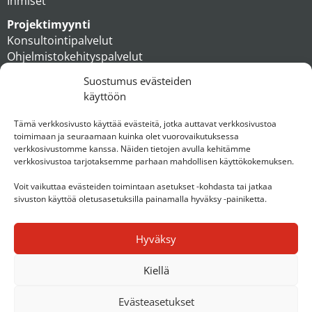
Ihmiset
Projektimyynti
Konsultointipalvelut
Ohjelmistokehityspalvelut
MAXX apteekkiratkaisut
Suostumus evästeiden
Tukipalvelut
käyttöön
Artikkelit
Ihmiset
Tämä verkkosivusto käyttää evästeitä, jotka auttavat verkkosivustoa
toimimaan ja seuraamaan kuinka olet vuorovaikutuksessa
Konserni
verkkosivustomme kanssa. Näiden tietojen avulla kehitämme
verkkosivustoa tarjotaksemme parhaan mahdollisen käyttökokemuksen.
Ota yhteyttä
Voit vaikuttaa evästeiden toimintaan asetukset -kohdasta tai jatkaa
sivuston käyttöä oletusasetuksilla painamalla hyväksy -painiketta.
Hyväksy
Kiellä
Evästeasetukset