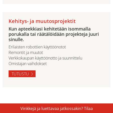
Kehitys- ja muutosprojektit
Kun apteekkiasi kehitetään isommalla
porukalla tai räätälöidään projekteja juuri
sinulle.
Erilaisten robottien käyttöönotot
Remontit ja muutot
Verkkokaupan käyttöönotto ja suunnittelu
Omistajan vaihdokset
TUTUSTU
Vinkkejä ja luettavaa jatkossakin? Tilaa