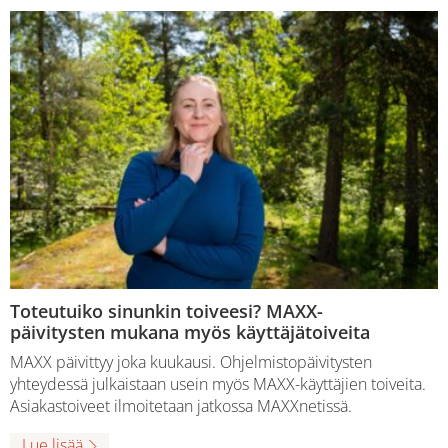
Toteutuiko sinunkin toiveesi? MAXX-
päivitysten mukana myös käyttäjätoiveita
MAXX päivittyy joka kuukausi. Ohjelmistopäivitysten
yhteydessä julkaistaan usein myös MAXX-käyttäjien toiveita.
Asiakastoiveet ilmoitetaan jatkossa MAXXnetissä.
Lue lisää