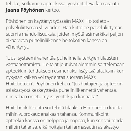
tehdä”,
Sotkamon apteekissa
työskentelevä farmaseutti
Jaana Pöyhönen
kertoo.
Pöyhönen on käyttänyt työssään MAXX Hoitotieto -
palveluliittymää yli vuoden. Hän kiittelee palveluliittymän
suomia mahdollisuuksia, joiden myötä esimerkiksi paljon
aikaa vievä puhelinliikenne hoitokotien kanssa on
vähentynyt.
”Uusi systeemi vähentää puhelimella tehtyjen tilausten
vastaanottamista. Hoitajat joutuivat aiemmin soittelemaan
apteekkiin tehdäkseen esimerkiksi lisäyksiä tilauksiin, kun
nykyään kaiken voi täydentää suoraan MAXX
Hoitotietoon”, Pöyhönen kehuu. ”Jos hoitajien ja apteekin
asiakastyötä keskeyttävää puhelinliikennettä vähentää,
niin sehän on etu myös työntekijän kannalta.”
Hoitohenkilökunta voi tehdä tilauksia Hoitotiedon kautta
mihin vuorokaudenaikaan tahansa. Kommunikointi
apteekin kanssa on helppoa ja nopeaa, kun sen voi tehdä
milloin tahansa, eikä hoitajan tai farmaseutin asiakastyö