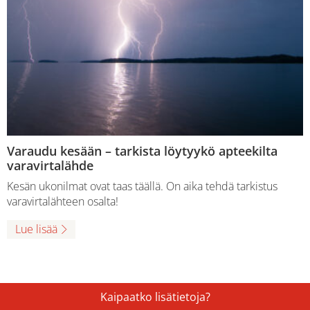
Varaudu kesään – tarkista löytyykö apteekilta
varavirtalähde
Kesän ukonilmat ovat taas täällä. On aika tehdä tarkistus
varavirtalähteen osalta!
Lue lisää
Kaipaatko lisätietoja?