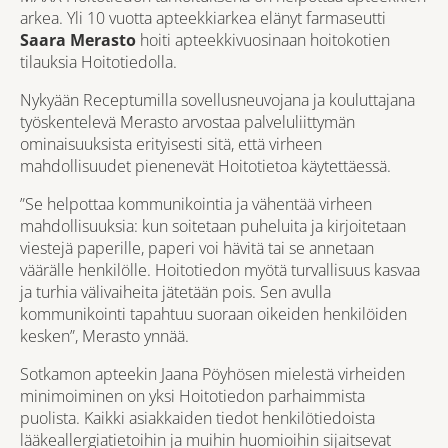
arkea. Yli 10 vuotta apteekkiarkea elänyt farmaseutti
Saara Merasto
hoiti apteekkivuosinaan hoitokotien
tilauksia Hoitotiedolla.
Nykyään Receptumilla sovellusneuvojana ja kouluttajana
työskentelevä Merasto arvostaa palveluliittymän
ominaisuuksista erityisesti sitä, että virheen
mahdollisuudet pienenevät Hoitotietoa käytettäessä.
”Se helpottaa kommunikointia ja vähentää virheen
mahdollisuuksia: kun soitetaan puheluita ja kirjoitetaan
viestejä paperille, paperi voi hävitä tai se annetaan
väärälle henkilölle. Hoitotiedon myötä turvallisuus kasvaa
ja turhia välivaiheita jätetään pois. Sen avulla
kommunikointi tapahtuu suoraan oikeiden henkilöiden
kesken”, Merasto ynnää.
Sotkamon apteekin Jaana Pöyhösen mielestä virheiden
minimoiminen on yksi Hoitotiedon parhaimmista
puolista. Kaikki asiakkaiden tiedot henkilötiedoista
lääkeallergiatietoihin ja muihin huomioihin sijaitsevat