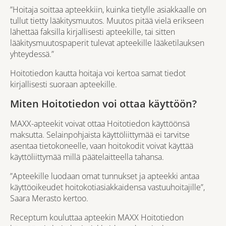
”Hoitaja soittaa apteekkiin, kuinka tietylle asiakkaalle on
tullut tietty lääkitysmuutos. Muutos pitää vielä erikseen
lähettää faksilla kirjallisesti apteekille, tai sitten
lääkitysmuutospaperit tulevat apteekille lääketilauksen
yhteydessä.”
Hoitotiedon kautta hoitaja voi kertoa samat tiedot
kirjallisesti suoraan apteekille.
Miten Hoitotiedon voi ottaa käyttöön?
MAXX-apteekit voivat ottaa Hoitotiedon käyttöönsä
maksutta. Selainpohjaista käyttöliittymää ei tarvitse
asentaa tietokoneelle, vaan hoitokodit voivat käyttää
käyttöliittymää millä päätelaitteella tahansa.
”Apteekille luodaan omat tunnukset ja apteekki antaa
käyttöoikeudet hoitokotiasiakkaidensa vastuuhoitajille”,
Saara Merasto kertoo.
Receptum kouluttaa apteekin MAXX Hoitotiedon