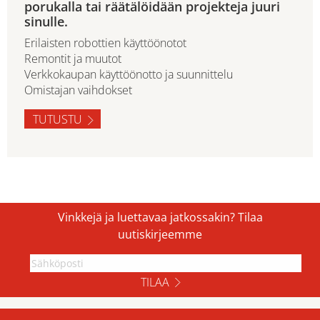
porukalla tai räätälöidään projekteja juuri
sinulle.
Erilaisten robottien käyttöönotot
Remontit ja muutot
Verkkokaupan käyttöönotto ja suunnittelu
Omistajan vaihdokset
TUTUSTU
Vinkkejä ja luettavaa jatkossakin? Tilaa
uutiskirjeemme
TILAA