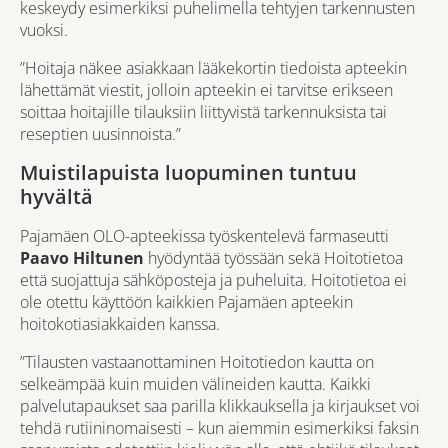
keskeydy esimerkiksi puhelimella tehtyjen tarkennusten
vuoksi.
”Hoitaja näkee asiakkaan lääkekortin tiedoista apteekin
lähettämät viestit, jolloin apteekin ei tarvitse erikseen
soittaa hoitajille tilauksiin liittyvistä tarkennuksista tai
reseptien uusinnoista.”
Muistilapuista luopuminen tuntuu
hyvältä
Pajamäen OLO-apteekissa
työskentelevä farmaseutti
Paavo Hiltunen
hyödyntää työssään sekä Hoitotietoa
että suojattuja sähköposteja ja puheluita. Hoitotietoa ei
ole otettu käyttöön kaikkien Pajamäen apteekin
hoitokotiasiakkaiden kanssa.
”Tilausten vastaanottaminen Hoitotiedon kautta on
selkeämpää kuin muiden välineiden kautta. Kaikki
palvelutapaukset saa parilla klikkauksella ja kirjaukset voi
tehdä rutiininomaisesti – kun aiemmin esimerkiksi faksin