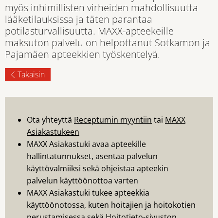
myös inhimillisten virheiden mahdollisuutta
lääketilauksissa ja täten parantaa
potilasturvallisuutta. MAXX-apteekeille
maksuton palvelu on helpottanut Sotkamon ja
Pajamäen apteekkien työskentelyä.
Takaisin
Ota yhteyttä
Receptumin myyntiin
tai
MAXX
Asiakastukeen
MAXX Asiakastuki avaa apteekille
hallintatunnukset, asentaa palvelun
käyttövalmiiksi sekä ohjeistaa apteekin
palvelun käyttöönottoa varten
MAXX Asiakastuki tukee apteekkia
käyttöönotossa, kuten hoitajien ja hoitokotien
perustamisessa sekä Hoitotieto-sivuston