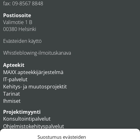
fax: 09-8567 8848
Postiosoite
Valimotie 1 B
00380 Helsinki
Evästeiden käyttö
Whistleblowing-ilmoituskanava
Apteekit
MAXX apteekkijärjestelmä
IT-palvelut
Kehitys- ja muutosprojektit
Tarinat
Ihmiset
Projektimyynti
Konsultointipalvelut
Ohjelmistokehityspalvelut
MAXX apteekkiratkaisut
Suostumus evästeiden