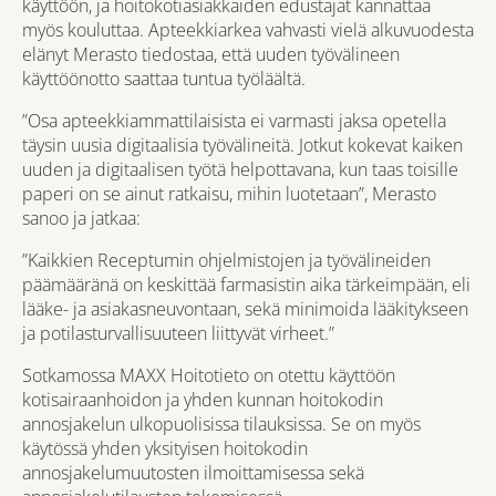
käyttöön, ja hoitokotiasiakkaiden edustajat kannattaa
myös kouluttaa. Apteekkiarkea vahvasti vielä alkuvuodesta
elänyt Merasto tiedostaa, että uuden työvälineen
käyttöönotto saattaa tuntua työläältä.
”Osa apteekkiammattilaisista ei varmasti jaksa opetella
täysin uusia digitaalisia työvälineitä. Jotkut kokevat kaiken
uuden ja digitaalisen työtä helpottavana, kun taas toisille
paperi on se ainut ratkaisu, mihin luotetaan”, Merasto
sanoo ja jatkaa:
”Kaikkien Receptumin ohjelmistojen ja työvälineiden
päämääränä on keskittää farmasistin aika tärkeimpään, eli
lääke- ja asiakasneuvontaan, sekä minimoida lääkitykseen
ja potilasturvallisuuteen liittyvät virheet.”
Sotkamossa MAXX Hoitotieto on otettu käyttöön
kotisairaanhoidon ja yhden kunnan hoitokodin
annosjakelun ulkopuolisissa tilauksissa. Se on myös
käytössä yhden yksityisen hoitokodin
annosjakelumuutosten ilmoittamisessa sekä