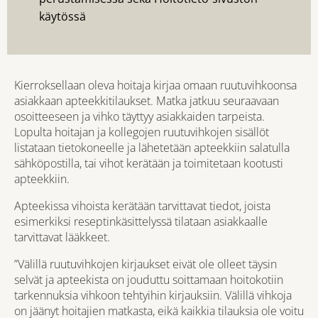
käytössä
Kierroksellaan oleva hoitaja kirjaa omaan ruutuvihkoonsa
asiakkaan apteekkitilaukset. Matka jatkuu seuraavaan
osoitteeseen ja vihko täyttyy asiakkaiden tarpeista.
Lopulta hoitajan ja kollegojen ruutuvihkojen sisällöt
listataan tietokoneelle ja lähetetään apteekkiin salatulla
sähköpostilla, tai vihot kerätään ja toimitetaan kootusti
apteekkiin.
Apteekissa vihoista kerätään tarvittavat tiedot, joista
esimerkiksi reseptinkäsittelyssä tilataan asiakkaalle
tarvittavat lääkkeet.
”Välillä ruutuvihkojen kirjaukset eivät ole olleet täysin
selvät ja apteekista on jouduttu soittamaan hoitokotiin
tarkennuksia vihkoon tehtyihin kirjauksiin. Välillä vihkoja
on jäänyt hoitajien matkasta, eikä kaikkia tilauksia ole voitu