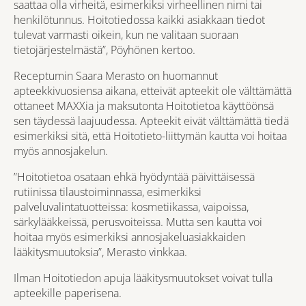
saattaa olla virheitä, esimerkiksi virheellinen nimi tai
henkilötunnus. Hoitotiedossa kaikki asiakkaan tiedot
tulevat varmasti oikein, kun ne valitaan suoraan
tietojärjestelmästä”, Pöyhönen kertoo.
Receptumin Saara Merasto on huomannut
apteekkivuosiensa aikana, etteivät apteekit ole välttämättä
ottaneet MAXXia ja maksutonta Hoitotietoa käyttöönsä
sen täydessä laajuudessa. Apteekit eivät välttämättä tiedä
esimerkiksi sitä, että Hoitotieto-liittymän kautta voi hoitaa
myös annosjakelun.
”Hoitotietoa osataan ehkä hyödyntää päivittäisessä
rutiinissa tilaustoiminnassa, esimerkiksi
palveluvalintatuotteissa: kosmetiikassa, vaipoissa,
särkylääkkeissä, perusvoiteissa. Mutta sen kautta voi
hoitaa myös esimerkiksi annosjakeluasiakkaiden
lääkitysmuutoksia”, Merasto vinkkaa.
Ilman Hoitotiedon apuja lääkitysmuutokset voivat tulla
apteekille paperisena.