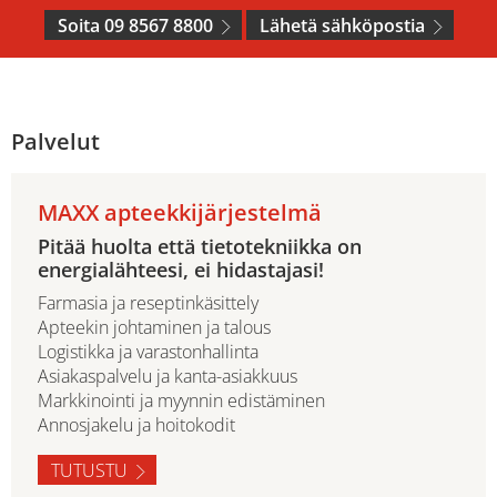
Soita 09 8567 8800
Lähetä sähköpostia
Palvelut
MAXX apteekkijärjestelmä
Pitää huolta että tietotekniikka on
energialähteesi, ei hidastajasi!
Farmasia ja reseptinkäsittely
Apteekin johtaminen ja talous
Logistikka ja varastonhallinta
Asiakaspalvelu ja kanta-asiakkuus
Markkinointi ja myynnin edistäminen
Annosjakelu ja hoitokodit
TUTUSTU