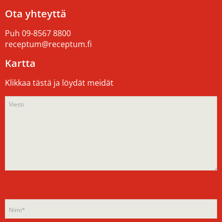
Ota yhteyttä
Puh
09-8567 8800
receptum@receptum.fi
Kartta
Klikkaa tästä ja löydät meidät
Please
Please
leave
leave
this
this