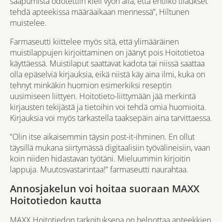
saapumista odotettiin kieli vyön alla, että ehtiikö tilaukset
tehdä apteekissa määräaikaan mennessä”, Hiltunen
muistelee.
Farmaseutti kiittelee myös sitä, että ylimääräinen
muistilappujen kirjoittaminen on jäänyt pois Hoitotietoa
käyttäessä. Muistilaput saattavat kadota tai niissä saattaa
olla epäselviä kirjauksia, eikä niistä käy aina ilmi, kuka on
tehnyt minkäkin huomion esimerkiksi reseptin
uusimiseen liittyen. Hoitotieto-liittymään jää merkintä
kirjausten tekijästä ja tietoihin voi tehdä omia huomioita.
Kirjauksia voi myös tarkastella taaksepäin aina tarvittaessa.
”Olin itse aikaisemmin täysin post-it-ihminen. En ollut
täysillä mukana siirtymässä digitaalisiin työvälineisiin, vaan
koin niiden hidastavan työtäni. Mieluummin kirjoitin
lappuja. Muutosvastarintaa!” farmaseutti naurahtaa.
Annosjakelun voi hoitaa suoraan MAXX
Hoitotiedon kautta
MAXX Hoitotiedon
tarkoituksena on helpottaa apteekkien