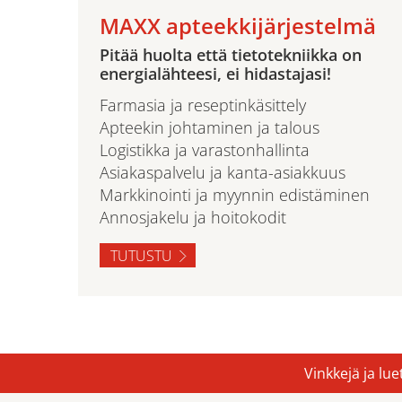
MAXX apteekkijärjestelmä
Pitää huolta että tietotekniikka on
energialähteesi, ei hidastajasi!
Farmasia ja reseptinkäsittely
Apteekin johtaminen ja talous
Logistikka ja varastonhallinta
Asiakaspalvelu ja kanta-asiakkuus
Markkinointi ja myynnin edistäminen
Annosjakelu ja hoitokodit
TUTUSTU
Vinkkejä ja lu