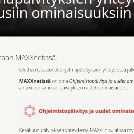
uusiin ominaisuuksiin
taan MAXXnetissä.
Olethan tutustunut ohjelmapäivityksien yhteydessä julk
MAXXnetissä
on oma
Ohjelmistopäivitys ja uudet om
aina viimeisimmän päivityksen uudet ominaisuudet.
Kesäkuun päivityksen yhteydessä MAXXiin sujahtaa my