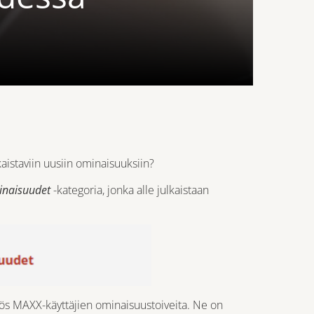
aistaviin uusiin ominaisuuksiin?
inaisuudet
-kategoria, jonka alle julkaistaan
ös MAXX-käyttäjien ominaisuustoiveita. Ne on