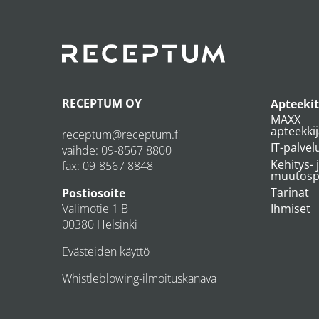
RECEPTUM OY
Apteekit
MAXX
apteekki
receptum@receptum.fi
IT-palvel
vaihde:
09-8567 8800
Kehitys- 
fax: 09-8567 8848
muutospr
Tarinat
Postiosoite
Valimotie 1 B
Ihmiset
00380 Helsinki
Evästeiden käyttö
Whistleblowing-ilmoituskanava