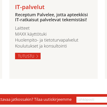
IT-palvelut
Receptum Palvelee, jotta apteekkisi
IT-ratkaisut palvelevat tekemistäsi!
Laitteet
MAXX käyttötuki
Huolenpito- ja tietoturvapalvelut
Koulutukset ja konsultointi
TUTUSTU
ettavaa jatkossakin? Tilaa uutiskirjeemme