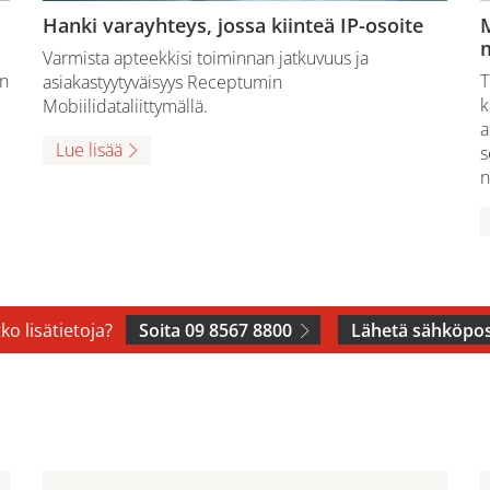
Hanki varayhteys, jossa kiinteä IP-osoite
m
Varmista apteekkisi toiminnan jatkuvuus ja
en
T
asiakastyytyväisyys Receptumin
k
Mobiilidataliittymällä.
a
Lue lisää
s
n
ko lisätietoja?
Soita 09 8567 8800
Lähetä sähköpos