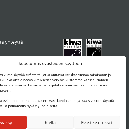
ta yhteyttä
Suostumus evästeiden käyttöön
ivusto käyttää evästeitä, jotka auttavat verkkosivustoa toimimaan ja
kuinka olet vuorovaikutuksessa verkkosivustomme kanssa. Näiden
ulla kehitämme verkkosivustoa tarjotaksemme parhaan mahdollisen
muksen.
aa evästeiden toimintaan asetukset -kohdasta tai jatkaa sivuston käyttöä
silla painamalla hyväksy -painiketta.
yväksy
Kiellä
Evästeasetukset