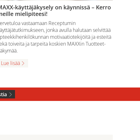
MAXX-käyttäjäkysely on käynnissä – Kerro
eille mielipiteesi!
ervetuloa vastaamaan Receptumin
äyttäjätutkimukseen, jonka avulla halutaan selvittää
pteekkihenkilökunnan motivaatiotekijöitä ja esteitä
ekä toiveita ja tarpeita koskien MAXXin Tuotteet-
äkymää.
Lue lisää
tia