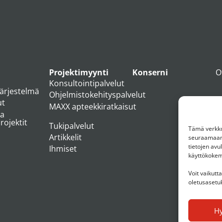
Projektimyynti
Konserni
O
Konsultointipalvelut
järjestelmä
Ohjelmistokehityspalvelut
ut
MAXX apteekkiratkaisut
ja
ojektit
Tukipalvelut
Tämä verkkos
Artikkelit
seuraamaan 
tietojen av
Ihmiset
käyttökoke
Voit vaikutt
oletusasetuk
H