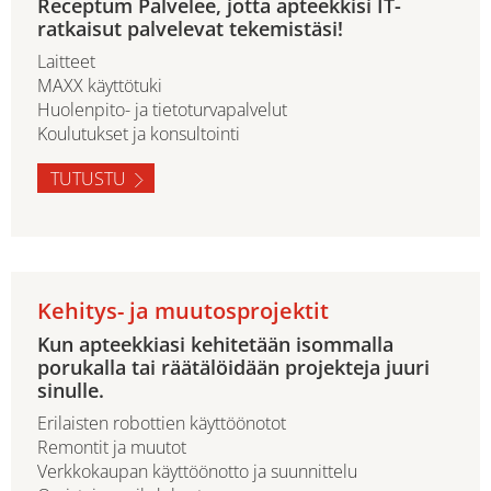
Receptum Palvelee, jotta apteekkisi IT-
ratkaisut palvelevat tekemistäsi!
Laitteet
MAXX käyttötuki
Huolenpito- ja tietoturvapalvelut
Koulutukset ja konsultointi
TUTUSTU
Kehitys- ja muutosprojektit
Kun apteekkiasi kehitetään isommalla
porukalla tai räätälöidään projekteja juuri
sinulle.
Erilaisten robottien käyttöönotot
Remontit ja muutot
Verkkokaupan käyttöönotto ja suunnittelu