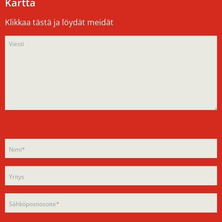
Kartta
Klikkaa tästä ja löydät meidät
Please
Please
leave
leave
this
this
field
field
empty.
empty.