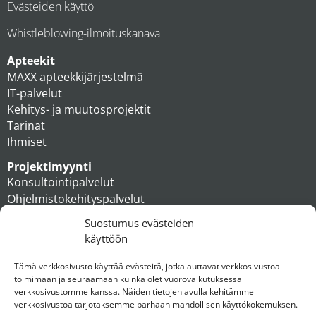
Evästeiden käyttö
Whistleblowing-ilmoituskanava
Apteekit
MAXX apteekkijärjestelmä
IT-palvelut
Kehitys- ja muutosprojektit
Tarinat
Ihmiset
Projektimyynti
Konsultointipalvelut
Ohjelmistokehityspalvelut
MAXX apteekkiratkaisut
Suostumus evästeiden
Tukipalvelut
käyttöön
Artikkelit
Ihmiset
Tämä verkkosivusto käyttää evästeitä, jotka auttavat verkkosivustoa
toimimaan ja seuraamaan kuinka olet vuorovaikutuksessa
Konserni
verkkosivustomme kanssa. Näiden tietojen avulla kehitämme
verkkosivustoa tarjotaksemme parhaan mahdollisen käyttökokemuksen.
Ota yhteyttä