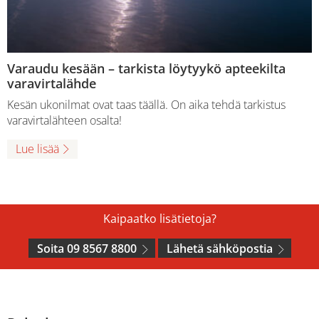
Varaudu kesään – tarkista löytyykö apteekilta
varavirtalähde
Kesän ukonilmat ovat taas täällä. On aika tehdä tarkistus
varavirtalähteen osalta!
Lue lisää
Kaipaatko lisätietoja?
Soita 09 8567 8800
Lähetä sähköpostia