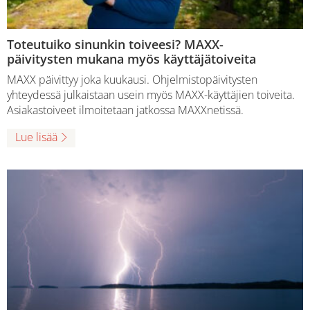
Toteutuiko sinunkin toiveesi? MAXX-
päivitysten mukana myös käyttäjätoiveita
MAXX päivittyy joka kuukausi. Ohjelmistopäivitysten
yhteydessä julkaistaan usein myös MAXX-käyttäjien toiveita.
Asiakastoiveet ilmoitetaan jatkossa MAXXnetissä.
Lue lisää