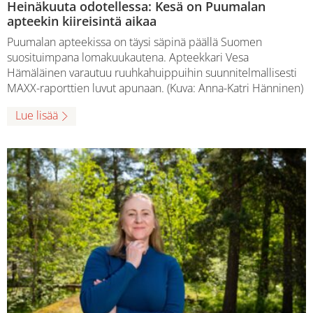
Heinäkuuta odotellessa: Kesä on Puumalan
apteekin kiireisintä aikaa
Puumalan apteekissa on täysi säpinä päällä Suomen
suosituimpana lomakuukautena. Apteekkari Vesa
Hämäläinen varautuu ruuhkahuippuihin suunnitelmallisesti
MAXX-raporttien luvut apunaan. (Kuva: Anna-Katri Hänninen)
Lue lisää