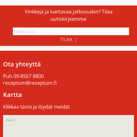
Vinkkejä ja luettavaa jatkossakin? Tilaa
uutiskirjeemme
TILAA
Ota yhteyttä
Puh
09-8567 8800
receptum@receptum.fi
Kartta
Klikkaa tästä ja löydät meidät