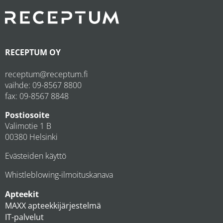
RECEPTUM OY
receptum@receptum.fi
vaihde:
09-8567 8800
fax: 09-8567 8848
Postiosoite
Valimotie 1 B
00380 Helsinki
Evästeiden käyttö
Whistleblowing-ilmoituskanava
Apteekit
MAXX apteekkijärjestelmä
IT-palvelut