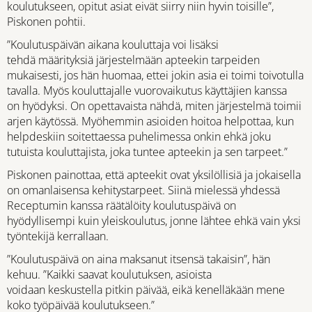
koulutukseen, opitut asiat eivät siirry niin hyvin toisille”,
Piskonen pohtii.
”Koulutuspäivän aikana kouluttaja voi lisäksi
tehdä määrityksiä järjestelmään apteekin tarpeiden
mukaisesti, jos hän huomaa, ettei jokin asia ei toimi toivotulla
tavalla. Myös kouluttajalle vuorovaikutus käyttäjien kanssa
on hyödyksi. On opettavaista nähdä, miten järjestelmä toimii
arjen käytössä. Myöhemmin asioiden hoitoa helpottaa, kun
helpdeskiin soitettaessa puhelimessa onkin ehkä joku
tutuista kouluttajista, joka tuntee apteekin ja sen tarpeet.”
Piskonen painottaa, että apteekit ovat yksilöllisiä ja jokaisella
on omanlaisensa kehitystarpeet. Siinä mielessä yhdessä
Receptumin kanssa räätälöity koulutuspäivä on
hyödyllisempi kuin yleiskoulutus, jonne lähtee ehkä vain yksi
työntekijä kerrallaan.
”Koulutuspäivä on aina maksanut itsensä takaisin”, hän
kehuu. ”Kaikki saavat koulutuksen, asioista
voidaan keskustella pitkin päivää, eikä kenelläkään mene
koko työpäivää koulutukseen.”