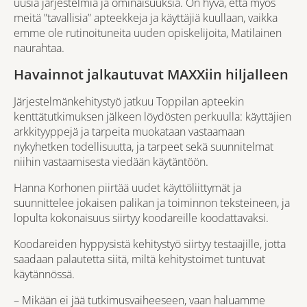
uusia järjestelmiä ja ominaisuuksia. On hyvä, että myös
meitä ”tavallisia” apteekkeja ja käyttäjiä kuullaan, vaikka
emme ole rutinoituneita uuden opiskelijoita, Matilainen
naurahtaa.
Havainnot jalkautuvat MAXXiin hiljalleen
Järjestelmänkehitystyö jatkuu Toppilan apteekin
kenttätutkimuksen jälkeen löydösten perkuulla: käyttäjien
arkkityyppejä ja tarpeita muokataan vastaamaan
nykyhetken todellisuutta, ja tarpeet sekä suunnitelmat
niihin vastaamisesta viedään käytäntöön.
Hanna Korhonen piirtää uudet käyttöliittymät ja
suunnittelee jokaisen palikan ja toiminnon teksteineen, ja
lopulta kokonaisuus siirtyy koodareille koodattavaksi.
Koodareiden hyppysistä kehitystyö siirtyy testaajille, jotta
saadaan palautetta siitä, miltä kehitystoimet tuntuvat
käytännössä.
– Mikään ei jää tutkimusvaiheeseen, vaan haluamme