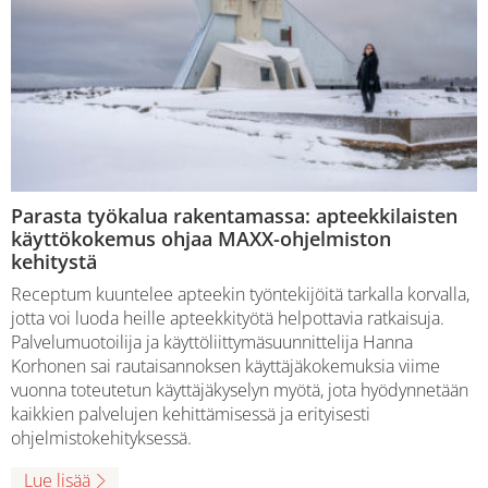
Parasta työkalua rakentamassa: apteekkilaisten
käyttökokemus ohjaa MAXX-ohjelmiston
kehitystä
Receptum kuuntelee apteekin työntekijöitä tarkalla korvalla,
jotta voi luoda heille apteekkityötä helpottavia ratkaisuja.
Palvelumuotoilija ja käyttöliittymäsuunnittelija Hanna
Korhonen sai rautaisannoksen käyttäjäkokemuksia viime
vuonna toteutetun käyttäjäkyselyn myötä, jota hyödynnetään
kaikkien palvelujen kehittämisessä ja erityisesti
ohjelmistokehityksessä.
Lue lisää