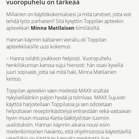
vuoropuhelu on tärkeää
Millainen on käyttökokemuksesi ja mitä tarvitset, jotta voit
tehdä työsi parhaiten? Sitä kysyttiin Toppilan apteekin
apteekkari
Minna Matilaisen
tiimiläisiltä.
Hannan käynnin kaltainen vierailu oli Toppilan
apteekkilaisille uusi kokemus.
– Hanna solahti joukkoon helposti. Vuoropuhelu
henkilökunnan kanssa sujui hienosti: hän osasi kysellä
juuri sopivasti, jotta sai mitä haki, Minna Matilainen
kertoo.
Toppilan apteekin väen mielestä MAXX sisältää
nykyiselläänkin paljon hyvää ja toimivaa. MAXX Sujuvan
käyttöä harjoitellaan Toppilassa ja sen odotetaan
helpottavan reseptinkäsittelyä entisestään sekä vastaavan
hyvin muun muassa Kanta-lääkityslistan tuomiin
uudistuksiin. Hannan käynnin aikana nousi esiin
mielenkiintoinen havainto, että ohjelmistossa käytettävillä
väreilläkin on käyttäjän kannalta merkitystä, kun