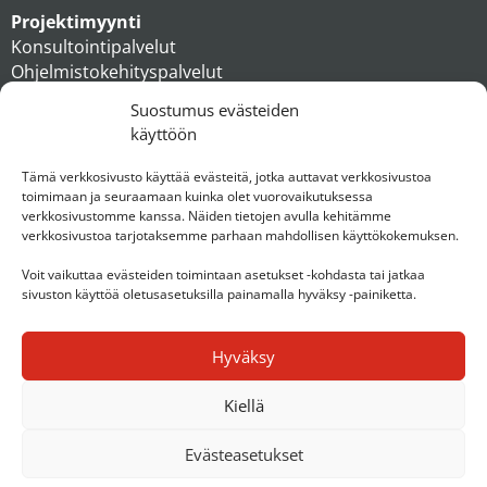
Projektimyynti
Konsultointipalvelut
Ohjelmistokehityspalvelut
MAXX apteekkiratkaisut
Suostumus evästeiden
Tukipalvelut
käyttöön
Artikkelit
Ihmiset
Tämä verkkosivusto käyttää evästeitä, jotka auttavat verkkosivustoa
toimimaan ja seuraamaan kuinka olet vuorovaikutuksessa
Konserni
verkkosivustomme kanssa. Näiden tietojen avulla kehitämme
verkkosivustoa tarjotaksemme parhaan mahdollisen käyttökokemuksen.
Ota yhteyttä
Voit vaikuttaa evästeiden toimintaan asetukset -kohdasta tai jatkaa
sivuston käyttöä oletusasetuksilla painamalla hyväksy -painiketta.
Hyväksy
Kiellä
Evästeasetukset