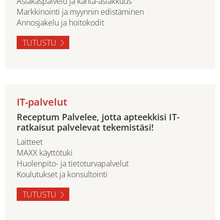
Asiakaspalvelu ja kanta-asiakkuus
Markkinointi ja myynnin edistäminen
Annosjakelu ja hoitokodit
TUTUSTU
IT-palvelut
Receptum Palvelee, jotta apteekkisi IT-
ratkaisut palvelevat tekemistäsi!
Laitteet
MAXX käyttötuki
Huolenpito- ja tietoturvapalvelut
Koulutukset ja konsultointi
TUTUSTU