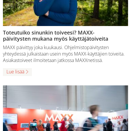
Toteutuiko sinunkin toiveesi? MAXX-
päivitysten mukana myös käyttäjätoiveita
MAXX päivittyy joka kuukausi. Ohjelmistopäivitysten
yhteydessä julkaistaan usein myös MAXX-käyttäjien toiveita.
Asiakastoiveet ilmoitetaan jatkossa MAXXnetissä.
Lue lisää