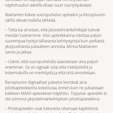
näyttöruudun äärellä ollaan suuri osa työpäivästä.
Matilainen kokee vuoropuhelun apteekin ja Receptumin
välillä olevan todella tärkeää.
– Totta kai arvostan, että järjestelmänkehittäjät tulevat
meidän luoksemme. Voin apteekkarina odottaa paljon
suurempaa hyötyä tällaisesta kehitystyöstä kuin pelkästä
yksipuolisesta palautteen annosta, Minna Matilainen
sanoo ja jatkaa:
– Uskon, että vuoropuhelulla saavutetaan aina paljon
enemmän. Se on signaali siitä, että mielipiteillä ja
kokemuksilla on merkitystä ja että niitä arvostetaan.
Receptumin digitaaliset palvelut kiertävät aina
pilottiapteekkeilla kokeilussa, ennen kuin ne julkaistaan
kaikkien MAXX-apteekkien käyttöön. Toppilan apteekki ei
ole toiminut järjestelmänkehityksen pilottiapteekkina.
– Pilottiapteekin ovat tottuneita ottamaan käyttöönsä