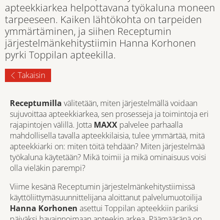
apteekkiarkea helpottavana työkaluna moneen
tarpeeseen. Kaiken lähtökohta on tarpeiden
ymmärtäminen, ja siihen Receptumin
järjestelmänkehitystiimin Hanna Korhonen
pyrki Toppilan apteekilla.
Takaisin
Receptumilla
välitetään, miten järjestelmällä voidaan
sujuvoittaa apteekkiarkea, sen prosesseja ja toimintoja eri
rajapintojen välillä. Jotta
MAXX
palvelee parhaalla
mahdollisella tavalla apteekkilaisia, tulee ymmärtää, mitä
apteekkiarki on: miten töitä tehdään? Miten järjestelmää
työkaluna käytetään? Mikä toimii ja mikä ominaisuus voisi
olla vieläkin parempi?
Viime kesänä Receptumin järjestelmänkehitystiimissä
käyttöliittymäsuunnittelijana aloittanut palvelumuotoilija
Hanna Korhonen
asettui Toppilan apteekkiin pariksi
päiväksi havainnoimaan apteekin arkea. Päämääränä on