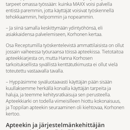
tarpeet omassa työssään: kuinka MAXX voisi palvella
entistä paremmin, jotta käyttäjät voisivat työskennellä
tehokkaammin, helpommin ja nopeammin.
– Ja siinä samalla keskittymään ydintyöhönsä, eli
asiakkaidensa palvelemiseen, Korhonen kertaa.
Osa Receptumilla työskentelevistä ammattilaisista on ollut
jossain vaiheessa työuraansa töissä apteekissa. Tietotaitoa
apteekkiarjesta on, mutta Hanna Korhosen
tarkoituksellista syvällistä kenttätutkimusta ei ollut vielä
toteutettu vastaavalla tavalla.
– Hyppäsimme syväluotaavasti käyttäjän pään sisään
kuullaksemme herkällä korvalla käyttäjän tarpeita ja
haluja, ja teemme kehitysratkaisuja sen perusteella.
Apteekkiarki on todella viimeisilleen hiottu kokonaisuus,
ja Toppilan apteekin seuraaminen oli kiehtovaa, Korhonen
kertoo.
Apteekin ja järjestelmänkehittäjän