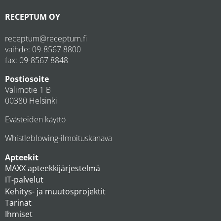
RECEPTUM OY
receptum@receptum.fi
vaihde:
09-8567 8800
fax: 09-8567 8848
Postiosoite
Valimotie 1 B
00380 Helsinki
Evästeiden käyttö
Whistleblowing-ilmoituskanava
Apteekit
MAXX apteekkijärjestelmä
IT-palvelut
Kehitys- ja muutosprojektit
Tarinat
Ihmiset