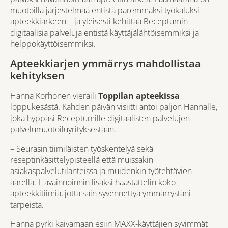
muotoilla järjestelmää entistä paremmaksi työkaluksi
apteekkiarkeen – ja yleisesti kehittää Receptumin
digitaalisia palveluja entistä käyttäjälähtöisemmiksi ja
helppokäyttöisemmiksi.
Apteekkiarjen ymmärrys mahdollistaa
kehityksen
Hanna Korhonen vieraili
Toppilan apteekissa
loppukesästä. Kahden päivän visiitti antoi paljon Hannalle,
joka hyppäsi Receptumille digitaalisten palvelujen
palvelumuotoiluyrityksestään.
– Seurasin tiimiläisten työskentelyä sekä
reseptinkäsittelypisteellä että muissakin
asiakaspalvelutilanteissa ja muidenkin työtehtävien
äärellä. Havainnoinnin lisäksi haastattelin koko
apteekkitiimiä, jotta sain syvennettyä ymmärrystäni
tarpeista.
Hanna pyrki kaivamaan esiin MAXX-käyttäjien syvimmät