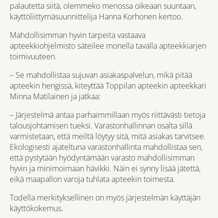
palautetta siitä, olemmeko menossa oikeaan suuntaan,
käyttöliittymäsuunnittelija Hanna Korhonen kertoo.
Mahdollisimman hyvin tarpeita vastaava
apteekkiohjelmisto säteilee monella tavalla apteekkiarjen
toimivuuteen.
– Se mahdollistaa sujuvan asiakaspalvelun, mikä pitää
apteekin hengissä, kiteyttää Toppilan apteekin apteekkari
Minna Matilainen ja jatkaa:
– Järjestelmä antaa parhaimmillaan myös riittävästi tietoja
talousjohtamisen tueksi. Varastonhallinnan osalta sillä
varmistetaan, että meiltä löytyy sitä, mitä asiakas tarvitsee.
Ekologisesti ajateltuna varastonhallinta mahdollistaa sen,
että pystytään hyödyntämään varasto mahdollisimman
hyvin ja minimoimaan hävikki. Näin ei synny lisää jätettä,
eikä maapallon varoja tuhlata apteekin toimesta.
Todella merkityksellinen on myös järjestelmän käyttäjän
käyttökokemus.