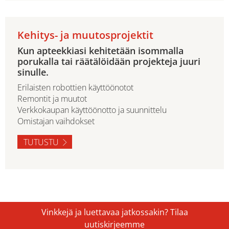
Kehitys- ja muutosprojektit
Kun apteekkiasi kehitetään isommalla
porukalla tai räätälöidään projekteja juuri
sinulle.
Erilaisten robottien käyttöönotot
Remontit ja muutot
Verkkokaupan käyttöönotto ja suunnittelu
Omistajan vaihdokset
TUTUSTU
Vinkkejä ja luettavaa jatkossakin? Tilaa
uutiskirjeemme