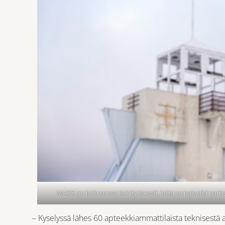
MAXX on jatkuvassa kehityksessä, jotta se palvelisi parhaa
– Kyselyssä lähes 60 apteekkiammattilaista teknisestä 