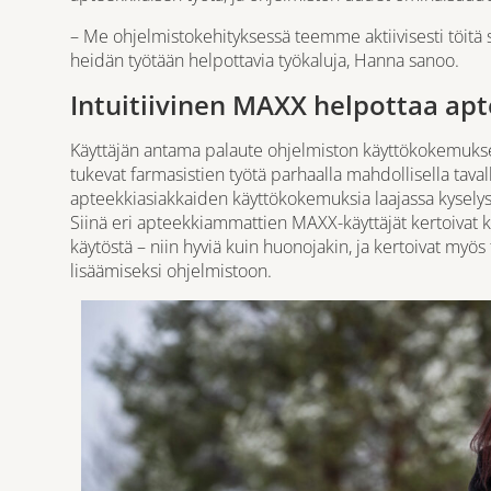
– Me ohjelmistokehityksessä teemme aktiivisesti töitä s
heidän työtään helpottavia työkaluja, Hanna sanoo.
Intuitiivinen MAXX helpottaa apt
Käyttäjän antama palaute ohjelmiston käyttökokemukses
tukevat farmasistien työtä parhaalla mahdollisella tav
apteekkiasiakkaiden käyttökokemuksia laajassa kyselys
Siinä eri apteekkiammattien MAXX-käyttäjät kertoivat 
käytöstä – niin hyviä kuin huonojakin, ja kertoivat myö
lisäämiseksi ohjelmistoon.