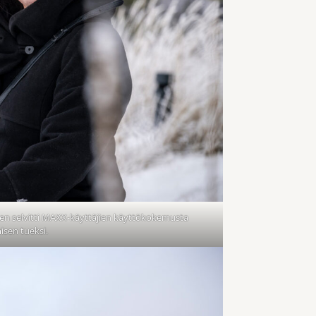
en selvitti MAXX-käyttäjien käyttökokemusta
isen tueksi.