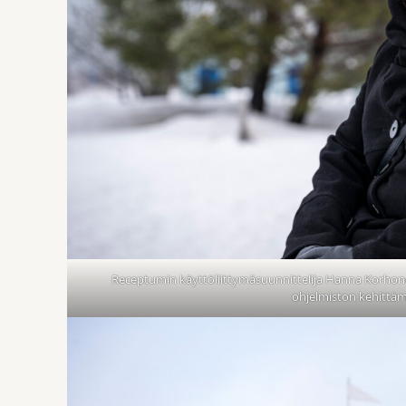
Receptumin käyttöliittymäsuunnittelija Hanna Korhon
ohjelmiston kehittäm