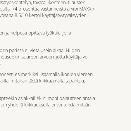
satyöskentelyn, tavaraliikenteen, tilausten
salta. 74 prosenttia vastanneista arvioi MAXXin
osana 8.5/10 kertoi käyttäjätyytyväisyyden
 ja helposti opittava työkalu, jolla
den parissa ei vietä usein aikaa. Niiden
 nouseekin suureen arvoon, jotta käyttäjä voi
.
onesti esimerkiksi lisäämällä ikonien viereen
rvailla, mitähän tästä klikkaamalla tapahtuu,
apteekin asiakkaillekin: moni palautteen antaja
lloin yhdellä klikkauksella ei voi tehdä mitään