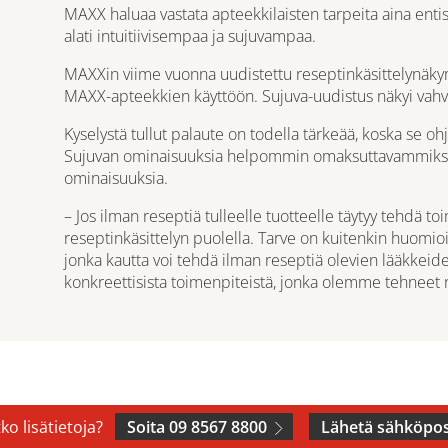
MAXX haluaa vastata apteekkilaisten tarpeita aina ent
alati intuitiivisempaa ja sujuvampaa.
MAXXin viime vuonna uudistettu reseptinkäsittelynäk
MAXX-apteekkien käyttöön. Sujuva-uudistus näkyi vahv
Kyselystä tullut palaute on todella tärkeää, koska se 
Sujuvan ominaisuuksia helpommin omaksuttavammiksi. 
ominaisuuksia.
– Jos ilman reseptiä tulleelle tuotteelle täytyy tehdä to
reseptinkäsittelyn puolella. Tarve on kuitenkin huomio
jonka kautta voi tehdä ilman reseptiä olevien lääkkeid
konkreettisista toimenpiteistä, jonka olemme tehneet
ko lisätietoja?
Soita 09 8567 8800
Lähetä sähköpos