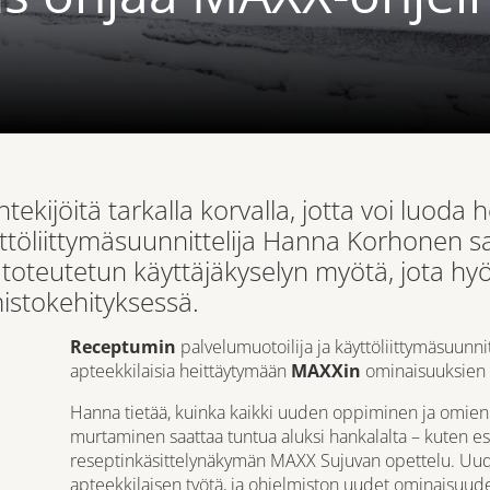
ijöitä tarkalla korvalla, jotta voi luoda h
äyttöliittymäsuunnittelija Hanna Korhonen 
toteutetun käyttäjäkyselyn myötä, jota hy
mistokehityksessä.
Receptumin
palvelumuotoilija ja käyttöliittymäsuunnit
apteekkilaisia heittäytymään
MAXXin
ominaisuuksien 
Hanna tietää, kuinka kaikki uuden oppiminen ja omien
murtaminen saattaa tuntua aluksi hankalalta – kuten e
reseptinkäsittelynäkymän MAXX Sujuvan opettelu. Uud
apteekkilaisen työtä, ja ohjelmiston uudet ominaisuude