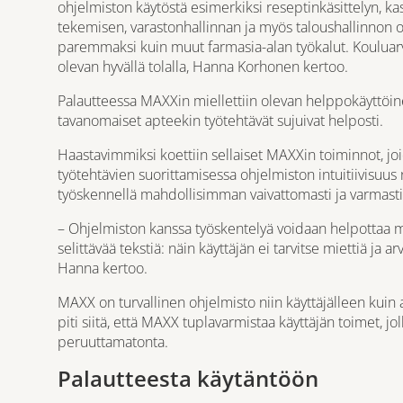
ohjelmiston käytöstä esimerkiksi reseptinkäsittelyn, kas
tekemisen, varastonhallinnan ja myös taloushallinnon o
paremmaksi kuin muut farmasia-alan työkalut. Kouluarv
olevan hyvällä tolalla, Hanna Korhonen kertoo.
Palautteessa MAXXin miellettiin olevan helppokäyttöinen
tavanomaiset apteekin työtehtävät sujuivat helposti.
Haastavimmiksi koettiin sellaiset MAXXin toiminnot, joi
työtehtävien suorittamisessa ohjelmiston intuitiivisuus
työskennellä mahdollisimman vaivattomasti ja varmasti
– Ohjelmiston kanssa työskentelyä voidaan helpottaa m
selittävää tekstiä: näin käyttäjän ei tarvitse miettiä ja a
Hanna kertoo.
MAXX on turvallinen ohjelmisto niin käyttäjälleen kuin 
piti siitä, että MAXX tuplavarmistaa käyttäjän toimet, jo
peruuttamatonta.
Palautteesta käytäntöön