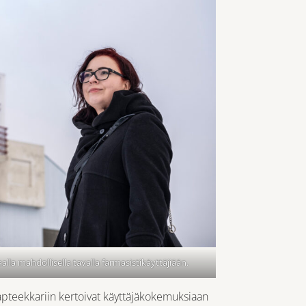
lla mahdollisella tavalla farmasistikäyttäjiään.
apteekkariin kertoivat käyttäjäkokemuksiaan