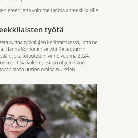
en eteen, että voimme tarjota apteekkilaisille
eekkilaisten työtä
ta auttaa työkalujen kehittämisessä, jotta ne
alla. Hanna Korhonen selvitti Receptumin
sään, joka toteutettiin viime vuonna 2024.
konkreettisia kokemuksiaan ohjelmiston
s tarpeistaan uusien ominaisuuksien