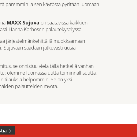
istä paremmin ja sen käytöstä pyritään luomaan
ymä
MAXX Sujuva
on saatavissa kaikkien
asti Hanna Korhosen palautekyselyssä.
ohjaa järjestelmänkehittäjiä muokkaamaan
Sujuvaan saadaan jatkuvasti uusia
imitus, se onnistuu vielä tällä hetkellä vanhan
itu: olemme luomassa uutta toiminnallisuutta,
en tilauksia helpommin. Se on yksi
 näiden palautteiden myötä.
tia