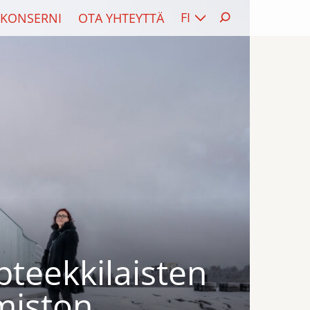
FI
KONSERNI
OTA YHTEYTTÄ
teekkilaisten
miston