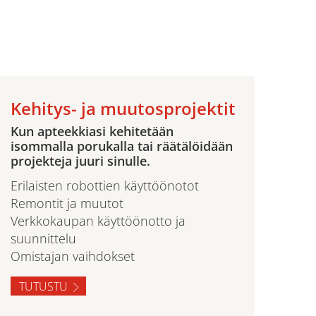
Kehitys- ja muutosprojektit
Kun apteekkiasi kehitetään
isommalla porukalla tai räätälöidään
projekteja juuri sinulle.
Erilaisten robottien käyttöönotot
Remontit ja muutot
Verkkokaupan käyttöönotto ja
suunnittelu
Omistajan vaihdokset
TUTUSTU