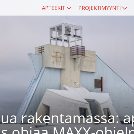
APTEEKIT
PROJEKTIMYYNTI
lua rakentamassa: ap
s ohjaa MAXX-ohjel