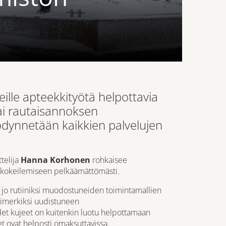
eille apteekkityötä helpottavia
sai rautaisannoksen
ödynnetään kaikkien palvelujen
telija
Hanna Korhonen
rohkaisee
kokeilemiseen pelkäämättömästi.
 jo rutiiniksi muodostuneiden toimintamallien
simerkiksi uudistuneen
et kujeet on kuitenkin luotu helpottamaan
t ovat helposti omaksuttavissa.