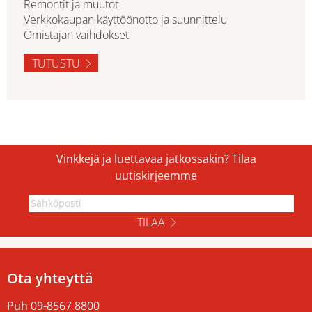
Remontit ja muutot
Verkkokaupan käyttöönotto ja suunnittelu
Omistajan vaihdokset
TUTUSTU
Vinkkejä ja luettavaa jatkossakin? Tilaa
uutiskirjeemme
TILAA
Ota yhteyttä
Puh
09-8567 8800