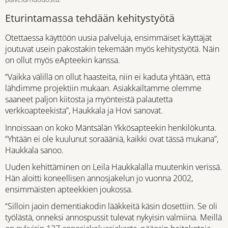
Eturintamassa tehdään kehitystyötä
Otettaessa käyttöön uusia palveluja, ensimmäiset käyttäjät
joutuvat usein pakostakin tekemään myös kehitystyötä. Näin
on ollut myös eApteekin kanssa.
“Vaikka välillä on ollut haasteita, niin ei kaduta yhtään, että
lähdimme projektiin mukaan. Asiakkailtamme olemme
saaneet paljon kiitosta ja myönteistä palautetta
verkkoapteekista”, Haukkala ja Hovi sanovat.
Innoissaan on koko Mäntsälän Ykkösapteekin henkilökunta.
“Yhtään ei ole kuulunut soraääniä, kaikki ovat tässä mukana”,
Haukkala sanoo.
Uuden kehittäminen on Leila Haukkalalla muutenkin verissä.
Hän aloitti koneellisen annosjakelun jo vuonna 2002,
ensimmäisten apteekkien joukossa.
“Silloin jaoin dementiakodin lääkkeitä käsin dosettiin. Se oli
työlästä, onneksi annospussit tulevat nykyisin valmiina. Meillä