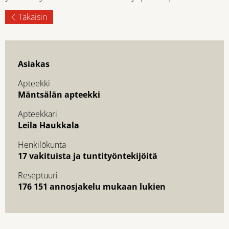
Takaisin
Asiakas
Apteekki
Mäntsälän apteekki
Apteekkari
Leila Haukkala
Henkilökunta
17 vakituista ja tuntityöntekijöitä
Reseptuuri
176 151 annosjakelu mukaan lukien