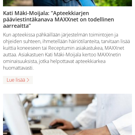
Kati Mäki-Moijala: ”Apteekkiarjen
pääviestintäkanava MAXXnet on todellinen
aarreaitta”
Kun apteekissa pähkäillään järjestelmän toimintojen ja
ohjeiden suhteen, ihmetellään häiriötilanteita, tarvitaan lisää
kuittia koneeseen tai Receptumin asiakastukea, MAXXnet
auttaa. Asiakastuen Kati Mäki-Moijala kertoo MAXXnetin
ominaisuuksista, jotka helpottavat apteekkiarkea
huomattavasti.
Lue lisää