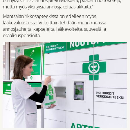
on nykyisin 137 annosjakeluasiakasta, pääosin hoitokoteja,
mutta myös yksityisiä annosjakeluasiakkaita.”
Mäntsälän Ykkösapteekissa on edelleen myös
lääkevalmistusta. Viikoittain tehdään muun muassa
annosjauheita, kapseleita, lääkevoiteita, suuvesiä ja
oraalisuspensioita.