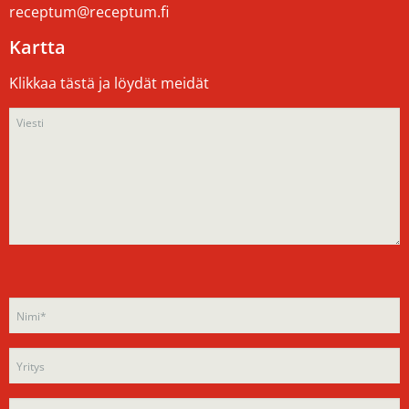
receptum@receptum.fi
Kartta
Klikkaa tästä ja löydät meidät
Please
Please
leave
leave
this
this
field
field
empty.
empty.