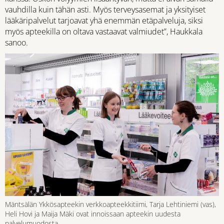
vauhdilla kuin tähän asti. Myös terveysasemat ja yksityiset
lääkäripalvelut tarjoavat yhä enemmän etäpalveluja, siksi
myös apteekilla on oltava vastaavat valmiudet”, Haukkala
sanoo.
Mäntsälän Ykkösapteekin verkkoapteekkitiimi, Tarja Lehtiniemi (vas),
Heli Hovi ja Maija Mäki ovat innoissaan apteekin uudesta
palvelumuodosta.