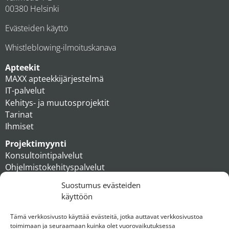
00380 Helsinki
Evästeiden käyttö
Whistleblowing-ilmoituskanava
Apteekit
MAXX apteekkijärjestelmä
IT-palvelut
Kehitys- ja muutosprojektit
Tarinat
Ihmiset
Projektimyynti
Konsultointipalvelut
Ohjelmistokehityspalvelut
MAXX apteekkiratkaisut
Suostumus evästeiden
Tukipalvelut
käyttöön
Artikkelit
Ihmiset
Tämä verkkosivusto käyttää evästeitä, jotka auttavat verkkosivustoa
toimimaan ja seuraamaan kuinka olet vuorovaikutuksessa