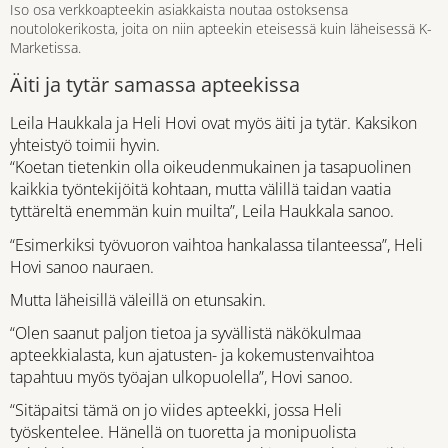
Iso osa verkkoapteekin asiakkaista noutaa ostoksensa
noutolokerikosta, joita on niin apteekin eteisessä kuin läheisessä K-
Marketissa.
Äiti ja tytär samassa apteekissa
Leila Haukkala ja Heli Hovi ovat myös äiti ja tytär. Kaksikon
yhteistyö toimii hyvin.
“Koetan tietenkin olla oikeudenmukainen ja tasapuolinen
kaikkia työntekijöitä kohtaan, mutta välillä taidan vaatia
tyttäreltä enemmän kuin muilta”, Leila Haukkala sanoo.
“Esimerkiksi työvuoron vaihtoa hankalassa tilanteessa”, Heli
Hovi sanoo nauraen.
Mutta läheisillä väleillä on etunsakin.
“Olen saanut paljon tietoa ja syvällistä näkökulmaa
apteekkialasta, kun ajatusten- ja kokemustenvaihtoa
tapahtuu myös työajan ulkopuolella”, Hovi sanoo.
“Sitäpaitsi tämä on jo viides apteekki, jossa Heli
työskentelee. Hänellä on tuoretta ja monipuolista