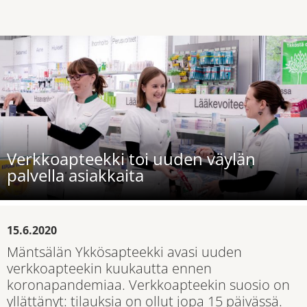
Verkkoapteekki toi uuden väylän
palvella asiakkaita
15.6.2020
Mäntsälän Ykkösapteekki avasi uuden
verkkoapteekin kuukautta ennen
koronapandemiaa. Verkkoapteekin suosio on
yllättänyt: tilauksia on ollut jopa 15 päivässä.