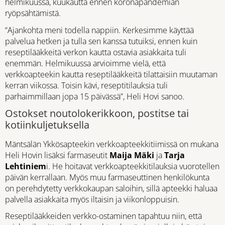
helmikuussa, kuukautta ennen koronapandemian
ryöpsähtämistä.
“Ajankohta meni todella nappiin. Kerkesimme käyttää
palvelua hetken ja tulla sen kanssa tutuiksi, ennen kuin
reseptilääkkeitä verkon kautta ostavia asiakkaita tuli
enemmän. Helmikuussa arvioimme vielä, että
verkkoapteekin kautta reseptilääkkeitä tilattaisiin muutaman
kerran viikossa. Toisin kävi, reseptitilauksia tuli
parhaimmillaan jopa 15 päivässä”, Heli Hovi sanoo.
Ostokset noutolokerikkoon, postitse tai
kotiinkuljetuksella
Mäntsälän Ykkösapteekin verkkoapteekkitiimissä on mukana
Heli Hovin lisäksi farmaseutit
Maija Mäki
ja
Tarja
Lehtiniem
i. He hoitavat verkkoapteekkitilauksia vuorotellen
päivän kerrallaan. Myös muu farmaseuttinen henkilökunta
on perehdytetty verkkokaupan saloihin, sillä apteekki haluaa
palvella asiakkaita myös iltaisin ja viikonloppuisin.
Reseptilääkkeiden verkko-ostaminen tapahtuu niin, että