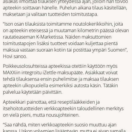
asiakas ilmoittaa tilauksen yhteydessä ajan, jolloin hän toivoo
apteekin soittavan hänelle. Puhelun aikana tilaus käsitellään,
maksetaan ja valitaan tuotteiden toimitustapa.
“Ison osan tilauksista toimitamme noutolokerikkoihin, joita
on apteekin eteisessä ja muutaman kilometrin päässä olevan
rautatieaseman K-Marketissa. Näiden maksuttomien
toimitustapojen lisäksi tuotteet voidaan kuljettaa pientä
maksua vastaan suoraan kotiin tai postittaa ympäri Suomen”,
Hovi sanoo.
Poikkeusolosuhteissa apteekissa otettiin käyttöön myös
MAXXiin integroitu iZettle-maksupääte. Asiakkaat voivat
tehdä tilauksensa ensin puhelimitse ja maksaa tilauksen
apteekin ulkopuolella esimerkiksi autosta käsin. Tätäkin
palvelua käytetään päivittäin.
Apteekkari painottaa, että reseptilääkkeiden ja
itsehoitotuotteiden verkkoapteekin taloudellinen merkitys
on vielä pieni, mutta nousujohteinen.
“Saa nähdä, miten verkkoapteekin suosio muuttuu ajan
kanssa. Uskon volyymien lisääntyvän, mutta ei aivan samalla