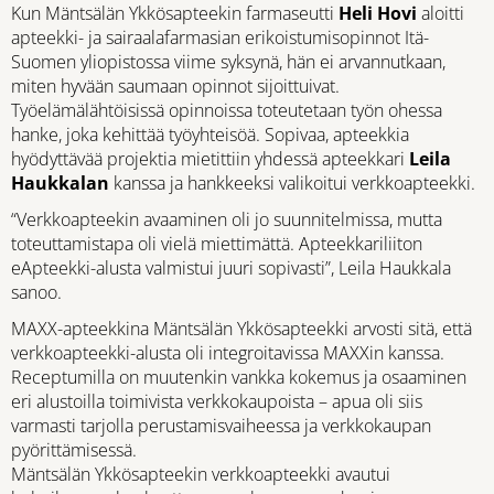
Kun Mäntsälän Ykkösapteekin farmaseutti
Heli Hovi
aloitti
apteekki- ja sairaalafarmasian erikoistumisopinnot Itä-
Suomen yliopistossa viime syksynä, hän ei arvannutkaan,
miten hyvään saumaan opinnot sijoittuivat.
Työelämälähtöisissä opinnoissa toteutetaan työn ohessa
hanke, joka kehittää työyhteisöä. Sopivaa, apteekkia
hyödyttävää projektia mietittiin yhdessä apteekkari
Leila
Haukkalan
kanssa ja hankkeeksi valikoitui verkkoapteekki.
“Verkkoapteekin avaaminen oli jo suunnitelmissa, mutta
toteuttamistapa oli vielä miettimättä. Apteekkariliiton
eApteekki-alusta valmistui juuri sopivasti”, Leila Haukkala
sanoo.
MAXX-apteekkina Mäntsälän Ykkösapteekki arvosti sitä, että
verkkoapteekki-alusta oli integroitavissa MAXXin kanssa.
Receptumilla on muutenkin vankka kokemus ja osaaminen
eri alustoilla toimivista verkkokaupoista – apua oli siis
varmasti tarjolla perustamisvaiheessa ja verkkokaupan
pyörittämisessä.
Mäntsälän Ykkösapteekin verkkoapteekki avautui