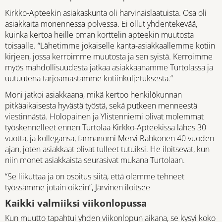
Kirkko-Apteekin asiakaskunta oli harvinaislaatuista. Osa oli
asiakkaita monennessa polvessa. Ei ollut yhdentekevää,
kuinka kertoa heille oman korttelin apteekin muutosta
toisaalle. “Lähetimme jokaiselle kanta-asiakkaallemme kotiin
kirjeen, jossa kerroimme muutosta ja sen syistä. Kerroimme
myös mahdollisuudesta jatkaa asiakkaanamme Turtolassa ja
uutuutena tarjoamastamme kotiinkuljetuksesta.“
Moni jatkoi asiakkaana, mikä kertoo henkilökunnan
pitkäaikaisesta hyvästä työstä, sekä putkeen menneestä
viestinnästä. Holopainen ja Ylistenniemi olivat molemmat
työskennelleet ennen Turtolaa Kirkko-Apteekissa lähes 30
vuotta, ja kollegansa, farmanomi Mervi Rahkonen 40 vuoden
ajan, joten asiakkaat olivat tulleet tutuiksi. He iloitsevat, kun
niin monet asiakkaista seurasivat mukana Turtolaan.
“Se liikuttaa ja on osoitus siitä, että olemme tehneet
työssämme jotain oikein”, Järvinen iloitsee
Kaikki valmiiksi viikonlopussa
Kun muutto tapahtui yhden viikonlopun aikana, se kysyi koko