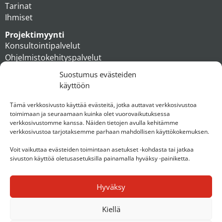
Tarinat
Ihmiset
Projektimyynti
Konsultointipalvelut
Ohjelmistokehityspalvelut
MAXX apteekkiratkaisut
Suostumus evästeiden
Tukipalvelut
käyttöön
Artikkelit
Ihmiset
Tämä verkkosivusto käyttää evästeitä, jotka auttavat verkkosivustoa
toimimaan ja seuraamaan kuinka olet vuorovaikutuksessa
Konserni
verkkosivustomme kanssa. Näiden tietojen avulla kehitämme
verkkosivustoa tarjotaksemme parhaan mahdollisen käyttökokemuksen.
Ota yhteyttä
Voit vaikuttaa evästeiden toimintaan asetukset -kohdasta tai jatkaa
sivuston käyttöä oletusasetuksilla painamalla hyväksy -painiketta.
Hyväksy
Kiellä