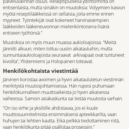
palveluvalinnan osuus. Reseptipuolella ydintoiminta on
entisenlaista, mutta siinäkin on muutoksia: Volyymien kasvun
myötä reseptilääkkeissä on sellaisia, joita emme ennen
myyneet. Työntekijät ovat kokeneet harvinaisempien
lääkkeiden lääkeneuvonnan mielenkiintoisena lisänä
entiseen työhönsä.”
Muutoksia on myös muun muassa aukioloajoissa. “Meitä
jännitti alkuun, miten tottuu uusiin aikatauluihin, mutta
sunnuntaiaukioloajoista seuraavat arkivapaat ovat tuntuneet
kivoilta”, Ylistenniemi ja Holopainen toteavat.
Henkilökohtaista viestintää
Järvinen korostaa avoimen ja hyvin aikataulutetun viestinnän
merkitystä muutosjohtamisessa. Hän rupesi puhumaan
henkilökunnalleen muuttoaikeista jo hyvin aikaisessa
vaiheessa. Samoin asiakaskunta sai tietää muutosta varhain.
“On iso virhe ja yksilölle ahdistavaa, jos ei kuule
muuttosuunnitelmista ensimmäisenä apteekkarilta, vaan
huhujen tai lehtien kautta. Eikä pelkkä tiedottaminen riitä,
vaan henkilökunta pitää osallistaa prosessiin.”