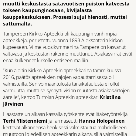
muutti keskustasta satavuotisen puiston katveesta
toiseen kaupunginosaan, kivijalasta
kauppakeskukseen. Prosessi sujui hienosti, muttei
sattumalta.
Tampereen Kirkko-Apteekki oli kaupungin vanhimpia
apteekkeja, perustettu vuonna 1893 Aleksanterin kirkon
kupeeseen. Viime vuosikymmeninä Tampere on kasvanut
valtavasti ja keskustan rakenne muuttunut. Asiakasvirrat eivät
enää kulkeneet kirkolle entiseen malliin.
”Kun aloitin Kirkko-Apteekin apteekkarina tammikuussa
2016, päätös apteekkien rajojen vapauttamisesta oli
valmisteilla. Sen voimaantulosta tai aikataulusta ei ollut
varmuutta, mutta se synnytti vision muutosta asiakasvirtojen
äärelle”, kertoo Turtolan Apteekin apteekkari
Kristiina
Järvinen
.
Haastattelun aikaan kassalla työskentelevät lääketyöntekijä
Terhi Ylistenniemi
ja farmaseutti
Hanna Holopainen
kertovat alkaneensa henkisesti valmistautua mahdolliseen
muuttoon jo edellisen apteekkarin aikana, sillä valmisteilla