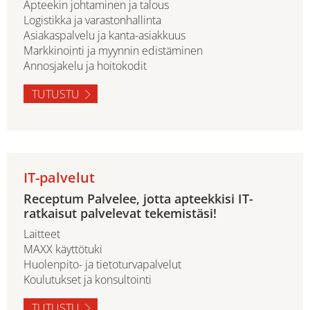
Apteekin johtaminen ja talous
Logistikka ja varastonhallinta
Asiakaspalvelu ja kanta-asiakkuus
Markkinointi ja myynnin edistäminen
Annosjakelu ja hoitokodit
TUTUSTU
IT-palvelut
Receptum Palvelee, jotta apteekkisi IT-
ratkaisut palvelevat tekemistäsi!
Laitteet
MAXX käyttötuki
Huolenpito- ja tietoturvapalvelut
Koulutukset ja konsultointi
TUTUSTU