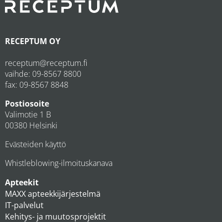
RECEPTUM OY
receptum@receptum.fi
vaihde:
09-8567 8800
fax: 09-8567 8848
Postiosoite
Valimotie 1 B
00380 Helsinki
Evästeiden käyttö
Whistleblowing-ilmoituskanava
Apteekit
MAXX apteekkijärjestelmä
IT-palvelut
Kehitys- ja muutosprojektit