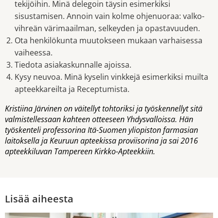
tekijöihin. Minä delegoin täysin esimerkiksi
sisustamisen. Annoin vain kolme ohjenuoraa: valko-
vihreän värimaailman, selkeyden ja opastavuuden.
Ota henkilökunta muutokseen mukaan varhaisessa
vaiheessa.
Tiedota asiakaskunnalle ajoissa.
Kysy neuvoa. Minä kyselin vinkkejä esimerkiksi muilta
apteekkareilta ja Receptumista.
Kristiina Järvinen on väitellyt tohtoriksi ja työskennellyt sitä
valmistellessaan kahteen otteeseen Yhdysvalloissa. Hän
työskenteli professorina Itä-Suomen yliopiston farmasian
laitoksella ja Keuruun apteekissa proviisorina ja sai 2016
apteekkiluvan Tampereen Kirkko-Apteekkiin.
Lisää aiheesta