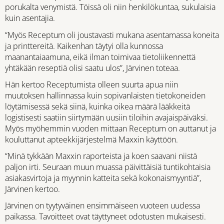
porukalta venymistä. Töissä oli niin henkilökuntaa, sukulaisia
kuin asentajia.
“Myös Receptum oli joustavasti mukana asentamassa koneita
ja printtereitä. Kaikenhan täytyi olla kunnossa
maanantaiaamuna, eikä ilman toimivaa tietoliikennettä
yhtäkään reseptiä olisi saatu ulos”, Järvinen toteaa.
Hän kertoo Receptumista olleen suurta apua niin
muutoksen hallinnassa kuin sopivanlaisten tietokoneiden
löytämisessä sekä siinä, kuinka oikea määrä lääkkeitä
logistisesti saatiin siirtymään uusiin tiloihin avajaispäiväksi.
Myös myöhemmin vuoden mittaan Receptum on auttanut ja
kouluttanut apteekkijärjestelmä Maxxin käyttöön.
“Minä tykkään Maxxin raporteista ja koen saavani niistä
paljon irti. Seuraan muun muassa päivittäisiä tuntikohtaisia
asiakasvirtoja ja myynnin katteita sekä kokonaismyyntiä”,
Järvinen kertoo.
Järvinen on tyytyväinen ensimmäiseen vuoteen uudessa
paikassa. Tavoitteet ovat täyttyneet odotusten mukaisesti.