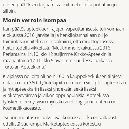
olleen päätöksen tarjoamista vaihtoehdoista puhuttiin jo
silloin.
Monin verroin isompaa
Kun päätös apteekkien rajojen vapauttamisesta tuli voimaan
elokuussa 2016, Järvisellä ja henkilökunnallaan oli jo
toimintasuunnitelma niin valmiina, että muuttoprosessi
hoitui todella vikkelästi. “Muutimme lokakuussa 2016.
Perjantaina 14.10. klo 12 suljimme Kirkko-Apteekin ja
maanantaina 17.10. klo 9 avasimme uudessa paikassa
Turtolan Apteekkina.”
Kivijalassa neliöitä oli noin 100 ja kauppakeskuksen tiloissa
niitä on noin 360. Työntekijöitä oli ennen viisi plus apteekkari
ja nyt apteekkarin lisäksi yhdeksän sekä lisäksi
vuokratyövoimaa ja viikonloppuapulaisia. Apteekissa
työskentelee nykyisin myös kosmetologi ja uutuutena on
kosmetiikkaosasto.
“Suurin muutos on palveluvalikoimassa, joka on valtavasti
edellistä suurempi. Marketapteekeissa korostuu