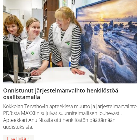
Onnistunut järjestelmänvaihto henkilöstöä
osallistamalla
Kokkolan Tervahovin apteekissa muutto ja järjestelmänvaihto
PD3:sta MAXXiin sujuivat suunnitelmallisen jouhevasti.
Apteekkari Anu Nissilä otti henkilöstön päättämään
uudistuksista.
Lue lisää