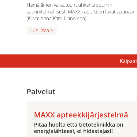
Hämäläinen varautuu ruuhkahuippuihin
suunnitelmallisesti MAXX-raporttien luvut apunaan.
(Kuva: Anna-Katri Hänninen)
Lue lisää
Kaipaat
Palvelut
MAXX apteekkijärjestelmä
Pitää huolta että tietotekniikka on
energialähteesi, ei hidastajasi!