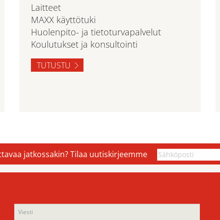
Laitteet
MAXX käyttötuki
Huolenpito- ja tietoturvapalvelut
Koulutukset ja konsultointi
TUTUSTU
ettavaa jatkossakin? Tilaa uutiskirjeemme
Ple