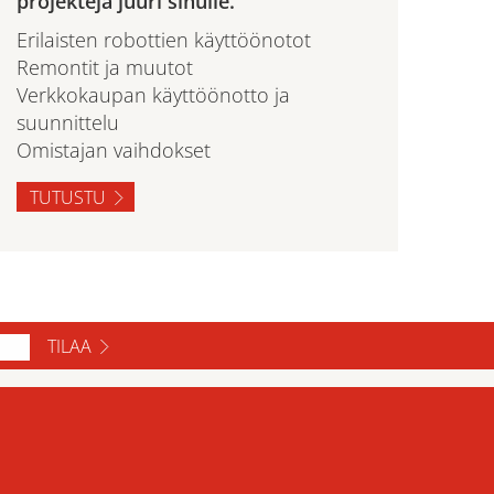
projekteja juuri sinulle.
Erilaisten robottien käyttöönotot
Remontit ja muutot
Verkkokaupan käyttöönotto ja
suunnittelu
Omistajan vaihdokset
TUTUSTU
TILAA
ase