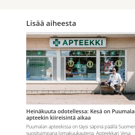
Lisää aiheesta
Heinäkuuta odotellessa: Kesä on Puumala
apteekin kiireisintä aikaa
Puumalan apteekissa on täysi säpinä päällä Suome
suosituimpana lomakuukautena. Apteekkari Vesa