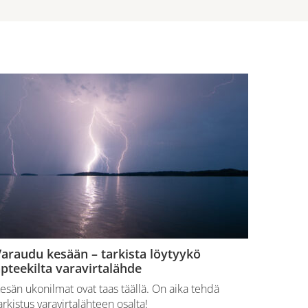
araudu kesään – tarkista löytyykö
pteekilta varavirtalähde
esän ukonilmat ovat taas täällä. On aika tehdä
arkistus varavirtalähteen osalta!