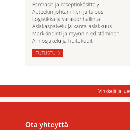
Farmasia ja reseptinkäsittely
Apteekin johtaminen ja talous
Logistikka ja varastonhallinta
Asiakaspalvelu ja kanta-asiakkuus
Markkinointi ja myynnin edistäminen
Annosjakelu ja hoitokodit
TUTUSTU
Vinkkejä ja lu
Ota yhteyttä