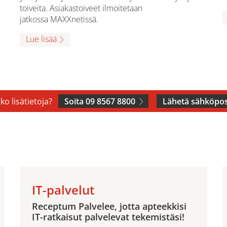
toiveita. Asiakastoiveet ilmoitetaan
jatkossa MAXXnetissä.
Lue lisää
ko lisätietoja?
Soita 09 8567 8800
Lähetä sähköpos
IT-palvelut
Receptum Palvelee, jotta apteekkisi
IT-ratkaisut palvelevat tekemistäsi!