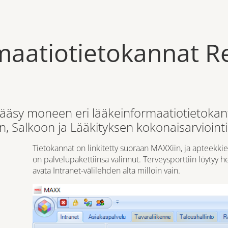
rmaatiotietokannat 
äsy moneen eri lääkeinformaatiotietokanta
, Salkoon ja Lääkityksen kokonaisarviointii
Tietokannat on linkitetty suoraan MAXXiin, ja apteekkie
on palvelupakettiinsa valinnut. Terveysporttiin löytyy 
avata Intranet-välilehden alta milloin vain.