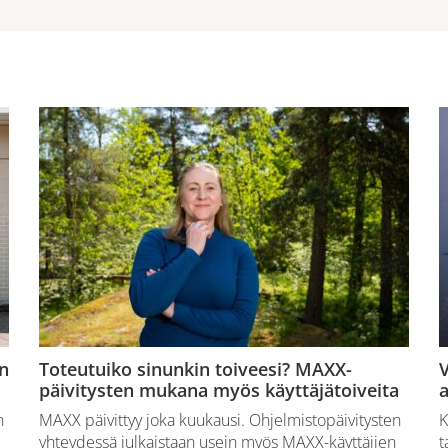
n
Toteutuiko sinunkin toiveesi? MAXX-
V
päivitysten mukana myös käyttäjätoiveita
a
n
MAXX päivittyy joka kuukausi. Ohjelmistopäivitysten
K
yhteydessä julkaistaan usein myös MAXX-käyttäjien
t