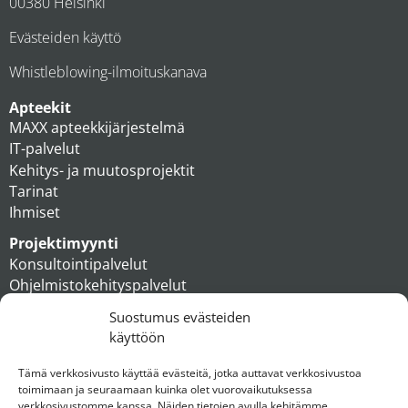
00380 Helsinki
Evästeiden käyttö
Whistleblowing-ilmoituskanava
Apteekit
MAXX apteekkijärjestelmä
IT-palvelut
Kehitys- ja muutosprojektit
Tarinat
Ihmiset
Projektimyynti
Konsultointipalvelut
Ohjelmistokehityspalvelut
MAXX apteekkiratkaisut
Suostumus evästeiden
Tukipalvelut
käyttöön
Artikkelit
Ihmiset
Tämä verkkosivusto käyttää evästeitä, jotka auttavat verkkosivustoa
toimimaan ja seuraamaan kuinka olet vuorovaikutuksessa
Konserni
verkkosivustomme kanssa. Näiden tietojen avulla kehitämme