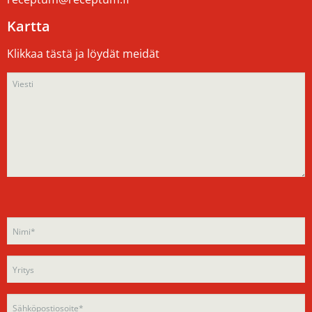
Kartta
Klikkaa tästä ja löydät meidät
Please
Please
leave
leave
this
this
field
field
empty.
empty.