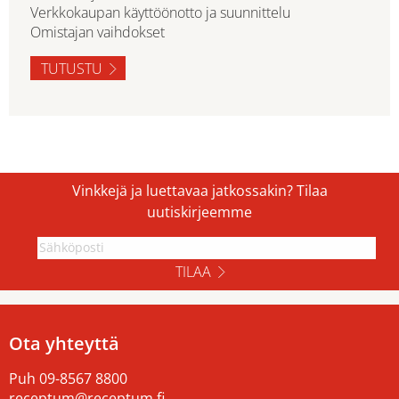
Verkkokaupan käyttöönotto ja suunnittelu
Omistajan vaihdokset
TUTUSTU
Vinkkejä ja luettavaa jatkossakin? Tilaa
uutiskirjeemme
TILAA
Ota yhteyttä
Puh
09-8567 8800
receptum@receptum.fi