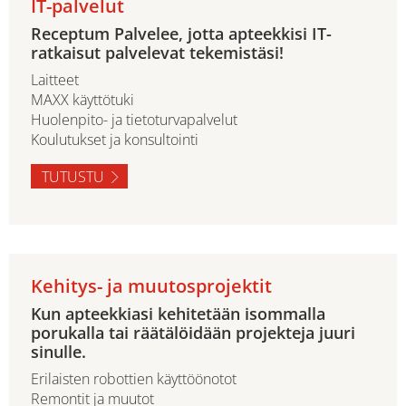
IT-palvelut
Receptum Palvelee, jotta apteekkisi IT-
ratkaisut palvelevat tekemistäsi!
Laitteet
MAXX käyttötuki
Huolenpito- ja tietoturvapalvelut
Koulutukset ja konsultointi
TUTUSTU
Kehitys- ja muutosprojektit
Kun apteekkiasi kehitetään isommalla
porukalla tai räätälöidään projekteja juuri
sinulle.
Erilaisten robottien käyttöönotot
Remontit ja muutot