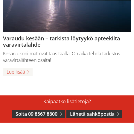
Varaudu kesään – tarkista löytyykö apteekilta
varavirtalähde
Kesän ukonilmat ovat taas täällä. On aika tehdä tarkistus
varavirtalähteen osalta!
Lue lisää
Kaipaatko lisätietoja?
Soita 09 8567 8800
Lähetä sähköpostia