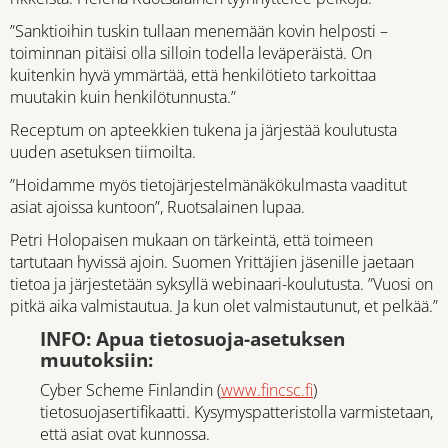
”Sanktioihin tuskin tullaan menemään kovin helposti –
toiminnan pitäisi olla silloin todella leväperäistä. On
kuitenkin hyvä ymmärtää, että henkilötieto tarkoittaa
muutakin kuin henkilötunnusta.”
Receptum on apteekkien tukena ja järjestää koulutusta
uuden asetuksen tiimoilta.
”Hoidamme myös tietojärjestelmänäkökulmasta vaaditut
asiat ajoissa kuntoon”, Ruotsalainen lupaa.
Petri Holopaisen mukaan on tärkeintä, että toimeen
tartutaan hyvissä ajoin. Suomen Yrittäjien jäsenille jaetaan
tietoa ja järjestetään syksyllä webinaari-koulutusta. ”Vuosi on
pitkä aika valmistautua. Ja kun olet valmistautunut, et pelkää.”
INFO: Apua tietosuoja-asetuksen
muutoksiin:
Cyber Scheme Finlandin (
www.fincsc.fi
)
tietosuojasertifikaatti. Kysymyspatteristolla varmistetaan,
että asiat ovat kunnossa.