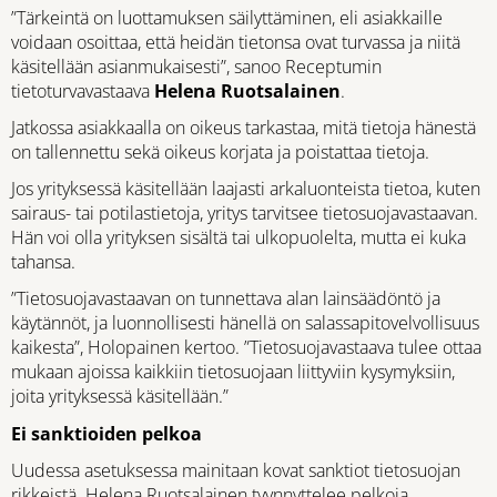
”Tärkeintä on luottamuksen säilyttäminen, eli asiakkaille
voidaan osoittaa, että heidän tietonsa ovat turvassa ja niitä
käsitellään asianmukaisesti”, sanoo Receptumin
tietoturvavastaava
Helena Ruotsalainen
.
Jatkossa asiakkaalla on oikeus tarkastaa, mitä tietoja hänestä
on tallennettu sekä oikeus korjata ja poistattaa tietoja.
Jos yrityksessä käsitellään laajasti arkaluonteista tietoa, kuten
sairaus- tai potilastietoja, yritys tarvitsee tietosuojavastaavan.
Hän voi olla yrityksen sisältä tai ulkopuolelta, mutta ei kuka
tahansa.
”Tietosuojavastaavan on tunnettava alan lainsäädöntö ja
käytännöt, ja luonnollisesti hänellä on salassapitovelvollisuus
kaikesta”, Holopainen kertoo. ”Tietosuojavastaava tulee ottaa
mukaan ajoissa kaikkiin tietosuojaan liittyviin kysymyksiin,
joita yrityksessä käsitellään.”
Ei sanktioiden pelkoa
Uudessa asetuksessa mainitaan kovat sanktiot tietosuojan
rikkeistä. Helena Ruotsalainen tyynnyttelee pelkoja.