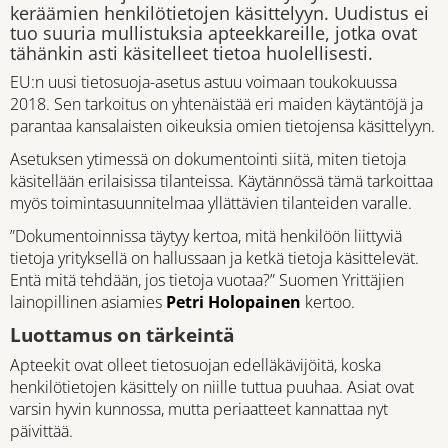
keräämien henkilötietojen käsittelyyn. Uudistus ei
tuo suuria mullistuksia apteekkareille, jotka ovat
tähänkin asti käsitelleet tietoa huolellisesti.
EU:n uusi tietosuoja-asetus astuu voimaan toukokuussa
2018. Sen tarkoitus on yhtenäistää eri maiden käytäntöjä ja
parantaa kansalaisten oikeuksia omien tietojensa käsittelyyn.
Asetuksen ytimessä on dokumentointi siitä, miten tietoja
käsitellään erilaisissa tilanteissa. Käytännössä tämä tarkoittaa
myös toimintasuunnitelmaa yllättävien tilanteiden varalle.
”Dokumentoinnissa täytyy kertoa, mitä henkilöön liittyviä
tietoja yrityksellä on hallussaan ja ketkä tietoja käsittelevät.
Entä mitä tehdään, jos tietoja vuotaa?” Suomen Yrittäjien
lainopillinen asiamies
Petri Holopainen
kertoo.
Luottamus on tärkeintä
Apteekit ovat olleet tietosuojan edelläkävijöitä, koska
henkilötietojen käsittely on niille tuttua puuhaa. Asiat ovat
varsin hyvin kunnossa, mutta periaatteet kannattaa nyt
päivittää.