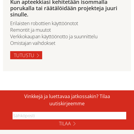
Kun apteekkiasi kehitetään isommalla
porukalla tai räätälöidään projekteja juuri
sinulle.
Erilaisten robottien käyttöönotot
Remontit ja muutot
Verkkokaupan käyttöönotto ja suunnittelu
Omistajan vaihdokset
TUTUSTU
Vinkkejä ja luettavaa jatkossakin? Tilaa
uutiskirjeemme
TILAA