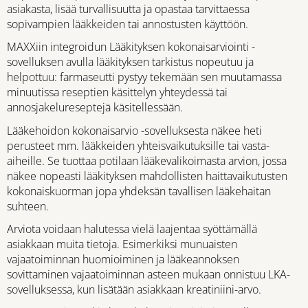
asiakasta, lisää turvallisuutta ja opastaa tarvittaessa
sopivampien lääkkeiden tai annostusten käyttöön.
MAXXiin integroidun Lääkityksen kokonaisarviointi -
sovelluksen avulla lääkityksen tarkistus nopeutuu ja
helpottuu: farmaseutti pystyy tekemään sen muutamassa
minuutissa reseptien käsittelyn yhteydessä tai
annosjakelureseptejä käsitellessään.
Lääkehoidon kokonaisarvio -sovelluksesta näkee heti
perusteet mm. lääkkeiden yhteisvaikutuksille tai vasta-
aiheille. Se tuottaa potilaan lääkevalikoimasta arvion, jossa
näkee nopeasti lääkityksen mahdollisten haittavaikutusten
kokonaiskuorman jopa yhdeksän tavallisen lääkehaitan
suhteen.
Arviota voidaan halutessa vielä laajentaa syöttämällä
asiakkaan muita tietoja. Esimerkiksi munuaisten
vajaatoiminnan huomioiminen ja lääkeannoksen
sovittaminen vajaatoiminnan asteen mukaan onnistuu LKA-
sovelluksessa, kun lisätään asiakkaan kreatiniini-arvo.