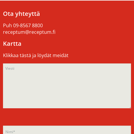
Ota yhteyttä
Puh
09-8567 8800
receptum@receptum.fi
Kartta
Klikkaa tästä ja löydät meidät
Please
Please
leave
leave
this