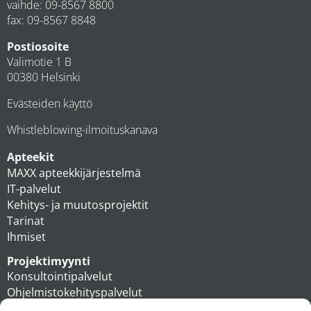
vaihde:
09-8567 8800
fax: 09-8567 8848
Postiosoite
Valimotie 1 B
00380 Helsinki
Evästeiden käyttö
Whistleblowing-ilmoituskanava
Apteekit
MAXX apteekkijärjestelmä
IT-palvelut
Kehitys- ja muutosprojektit
Tarinat
Ihmiset
Projektimyynti
Konsultointipalvelut
Ohjelmistokehityspalvelut
MAXX apteekkiratkaisut