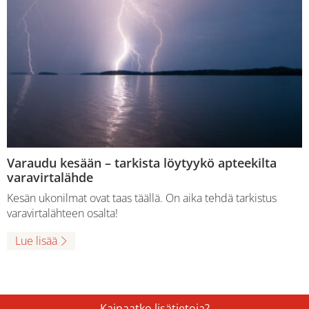
Varaudu kesään – tarkista löytyykö apteekilta
varavirtalähde
Kesän ukonilmat ovat taas täällä. On aika tehdä tarkistus
varavirtalähteen osalta!
Lue lisää
Kaipaatko lisätietoja?