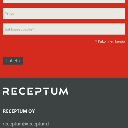
this
field
field
empty.
empty.
* Pakollinen kenttä
RECEPTUM OY
receptum@receptum.fi