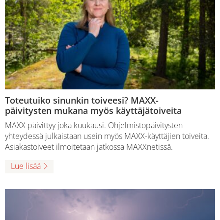
Toteutuiko sinunkin toiveesi? MAXX-
päivitysten mukana myös käyttäjätoiveita
MAXX päivittyy joka kuukausi. Ohjelmistopäivitysten
yhteydessä julkaistaan usein myös MAXX-käyttäjien toiveita.
Asiakastoiveet ilmoitetaan jatkossa MAXXnetissä.
Lue lisää