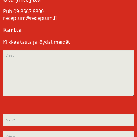
Puh
09-8567 8800
receptum@receptum.fi
Kartta
Klikkaa tästä ja löydät meidät
Please
Please
leave
leave
this
this
field
field
empty.