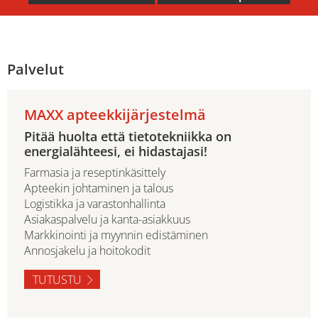
Palvelut
MAXX apteekkijärjestelmä
Pitää huolta että tietotekniikka on
energialähteesi, ei hidastajasi!
Farmasia ja reseptinkäsittely
Apteekin johtaminen ja talous
Logistikka ja varastonhallinta
Asiakaspalvelu ja kanta-asiakkuus
Markkinointi ja myynnin edistäminen
Annosjakelu ja hoitokodit
TUTUSTU