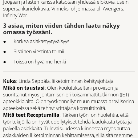
Joogaan ja lasten kanssa katsotaan yhdessä elokuvia, usein
supersankarielokuvia. Viimeksi ohjelmassa oli Avengers:
Infinity War.
3 asiaa, miten viiden tähden laatu näkyy
omassa työssäni.
● Korkea asiakastyytyväisyys
● Sisäinen viestintä toimii
● Töissä on hyvä me-henki
Kuka
: Linda Seppälä, liiketoiminnan kehitysjohtaja
Mikä on taustasi
: Olen koulutukseltani proviisori ja
suorittanut myös johtamisen erikoisammattitutkinnon (JET)
apteekkialalta. Olen työskennellyt muun muassa proviisorina
apteekeissa sekä tehnyt yrittäjänä konsulttitöitä.
Mitä teet Receptumilla
: Tärkein työni on huolehtia, että
työntekijöillä on hyvät edellytykset tehdä laadukasta työtä ja
palvella asiakkaita. Tulevaisuudessa kiinnostaa myös auttaa
asiakkaiden liiketoiminnan kehittämisessä, sillä sitä teemme