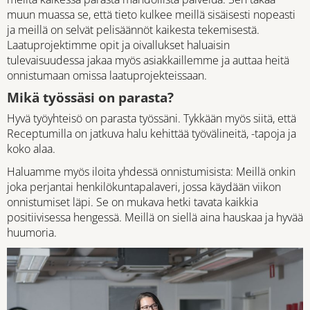
muun muassa se, että tieto kulkee meillä sisäisesti nopeasti
ja meillä on selvät pelisäännöt kaikesta tekemisestä.
Laatuprojektimme opit ja oivallukset haluaisin
tulevaisuudessa jakaa myös asiakkaillemme ja auttaa heitä
onnistumaan omissa laatuprojekteissaan.
Mikä työssäsi on parasta?
Hyvä työyhteisö on parasta työssäni. Tykkään myös siitä, että
Receptumilla on jatkuva halu kehittää työvälineitä, -tapoja ja
koko alaa.
Haluamme myös iloita yhdessä onnistumisista: Meillä onkin
joka perjantai henkilökuntapalaveri, jossa käydään viikon
onnistumiset läpi. Se on mukava hetki tavata kaikkia
positiivisessa hengessä. Meillä on siellä aina hauskaa ja hyvää
huumoria.