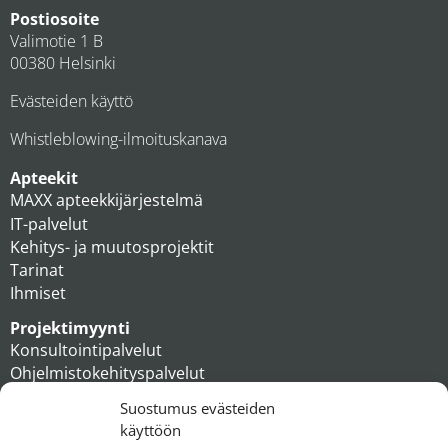
Postiosoite
Valimotie 1 B
00380 Helsinki
Evästeiden käyttö
Whistleblowing-ilmoituskanava
Apteekit
MAXX apteekkijärjestelmä
IT-palvelut
Kehitys- ja muutosprojektit
Tarinat
Ihmiset
Projektimyynti
Konsultointipalvelut
Ohjelmistokehityspalvelut
MAXX apteekkiratkaisut
Suostumus evästeiden
Tukipalvelut
käyttöön
Artikkelit