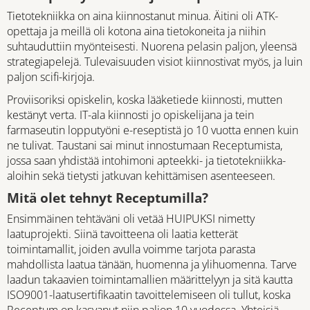
Tietotekniikka on aina kiinnostanut minua. Äitini oli ATK-
opettaja ja meillä oli kotona aina tietokoneita ja niihin
suhtauduttiin myönteisesti. Nuorena pelasin paljon, yleensä
strategiapelejä. Tulevaisuuden visiot kiinnostivat myös, ja luin
paljon scifi-kirjoja.
Proviisoriksi opiskelin, koska lääketiede kiinnosti, mutten
kestänyt verta. IT-ala kiinnosti jo opiskelijana ja tein
farmaseutin lopputyöni e-reseptistä jo 10 vuotta ennen kuin
ne tulivat. Taustani sai minut innostumaan Receptumista,
jossa saan yhdistää intohimoni apteekki- ja tietotekniikka-
aloihin sekä tietysti jatkuvan kehittämisen asenteeseen.
Mitä olet tehnyt Receptumilla?
Ensimmäinen tehtäväni oli vetää HUIPUKSI nimetty
laatuprojekti. Siinä tavoitteena oli laatia ketterät
toimintamallit, joiden avulla voimme tarjota parasta
mahdollista laatua tänään, huomenna ja ylihuomenna. Tarve
laadun takaavien toimintamallien määrittelyyn ja sitä kautta
ISO9001-laatusertifikaatin tavoittelemiseen oli tullut, koska