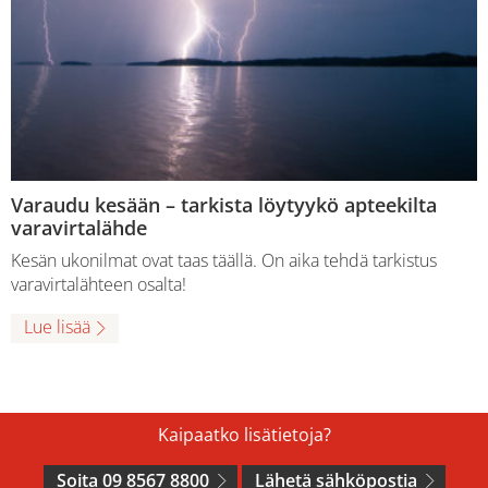
Varaudu kesään – tarkista löytyykö apteekilta
varavirtalähde
Kesän ukonilmat ovat taas täällä. On aika tehdä tarkistus
varavirtalähteen osalta!
Lue lisää
Kaipaatko lisätietoja?
Soita 09 8567 8800
Lähetä sähköpostia