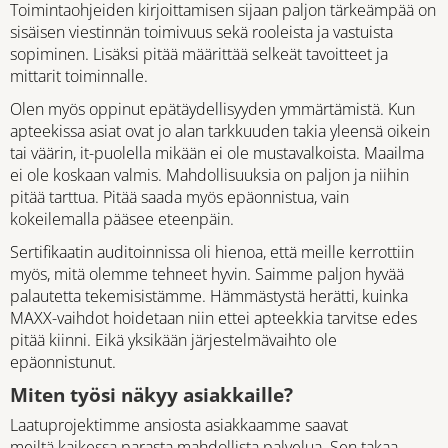
Toimintaohjeiden kirjoittamisen sijaan paljon tärkeämpää on
sisäisen viestinnän toimivuus sekä rooleista ja vastuista
sopiminen. Lisäksi pitää määrittää selkeät tavoitteet ja
mittarit toiminnalle.
Olen myös oppinut epätäydellisyyden ymmärtämistä. Kun
apteekissa asiat ovat jo alan tarkkuuden takia yleensä oikein
tai väärin, it-puolella mikään ei ole mustavalkoista. Maailma
ei ole koskaan valmis. Mahdollisuuksia on paljon ja niihin
pitää tarttua. Pitää saada myös epäonnistua, vain
kokeilemalla pääsee eteenpäin.
Sertifikaatin auditoinnissa oli hienoa, että meille kerrottiin
myös, mitä olemme tehneet hyvin. Saimme paljon hyvää
palautetta tekemisistämme. Hämmästystä herätti, kuinka
MAXX-vaihdot hoidetaan niin ettei apteekkia tarvitse edes
pitää kiinni. Eikä yksikään järjestelmävaihto ole
epäonnistunut.
Miten työsi näkyy asiakkaille?
Laatuprojektimme ansiosta asiakkaamme saavat
meiltä kaikessa parasta mahdollista palvelua. Sen takaa