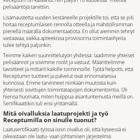
Receptum on kasvanut niin paljon 10 vuodessa. Yhteisiä
pelisääntöjä tarvittiin.
Lisämaustetta vuoden kestäneelle projektille toi, että se piti
hoitaa receptumlaisen rennolla otteella ja mahdollisimman
pienellä määrällä dokumentaatiota. En ollut aiemmin tehnyt
vastaavaa, vaikka apteekissa proviisorina toimintaohjeita
tulee tehtyä paljonkin.
Teimme kaiken suunnittelutyön yhdessä: laadimme yhteiset
pelisäännöt ja sovimme roolit ja vastuut. Määrittelimme
tavoitteet ja mittarit kaikille toiminnoille. Työtä helpotti, että
Receptumin tuotteet ja palvelut ovat erinomaisessa
kunnossa. Emme tarvinneet niinkään muutosta kuin
yhteisesti sovittujen toimintatapojen dokumentointia. Oli
hienoa huomata, miten huippua asiantuntemusta meillä on.
Sertifikaattikin tuli ensi yrittämällä.
Mitä oivalluksia laatuprojekti ja työ
Receptumilla on sinulle tuonut?
Laatusertifikaatti-työssä isoin oivallus oli, että kyseessä ei
oikeastaan ole laatu- vaan johtamisen järjestelmä.