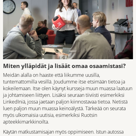
Miten ylläpidät ja lisäät omaa osaamistasi?
Meidän alalla on haaste että liikumme uusilla,
tuntemattomilla vesillä. Joudumme itse etsimään tietoa ja
kokeilemaan. Itse olen käynyt kursseja muun muassa laatuun
ja johtamiseen liittyen. Lisäksi seuraan tiiviisti esimerkiksi
LinkedIniä, jossa jaetaan paljon kiinnostavaa tietoa. Netistä
luen paljon muun muassa keinoälystä. Tärkeää on seurata
myös ulkomaisia uutisia, esimerkiksi Ruotsin
apteekkimarkkinoilta.
Käytän matkustamisajan myös oppimiseen. Istun autossa