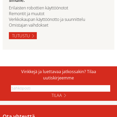
sinulle.
Erilaisten robottien käyttöönotot
Remontit ja muutot
Verkkokaupan käyttöönotto ja suunnittelu
Omistajan vaihdokset
TUTUSTU
Vinkkejä ja luettavaa jatkossakin? Tilaa
uutiskirjeemme
TILAA
Ota yhteyttä