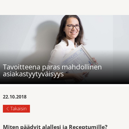
Tavoitteena paras mahdollinen
asiakastyytyväisyys
22.10.2018
Takaisin
Miten päädyit alallesi ja Receptumille?