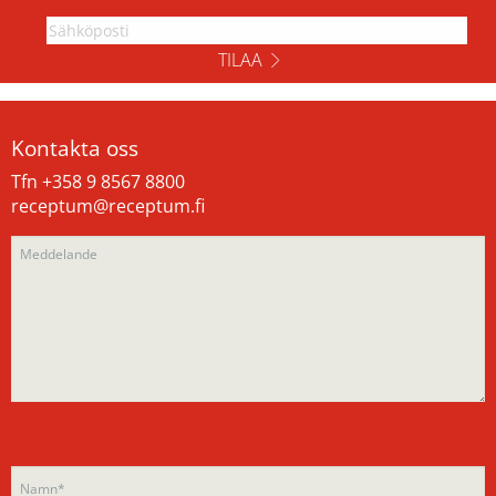
TILAA
Kontakta oss
Tfn +358 9 8567 8800
receptum@receptum.fi
Please
Please
leave
leave
this