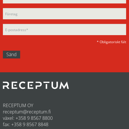
this
field
field
empty.
empty.
* Obligatoriskt fält
RECEPTUM OY
receptum@receptum.fi
växel: +358 9 8567 8800
fax: +358 9 8567 8848