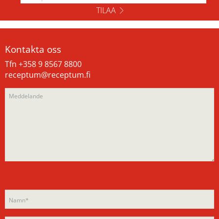
TILAA
Kontakta oss
Tfn +358 9 8567 8800
receptum@receptum.fi
Please
Please
leave
leave
this
this
field