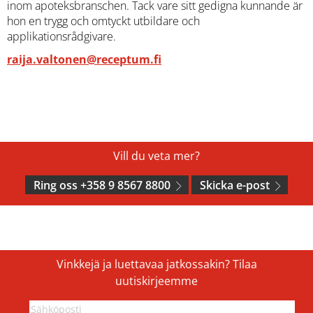
inom apoteksbranschen. Tack vare sitt gedigna kunnande är
hon en trygg och omtyckt utbildare och
applikationsrådgivare.
raija.valtonen@receptum.fi
Vill du veta mer?
Ring oss +358 9 8567 8800
Skicka e-post
Vinkkejä ja luettavaa jatkossakin? Tilaa
uutiskirjeemme