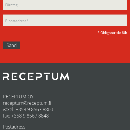
field
empty.
empty.
* Obligatoriskt fält
RECEPTUM OY
receptum@receptum.fi
växel: +358 9 8567 8800
fax: +358 9 8567 8848
Postadress