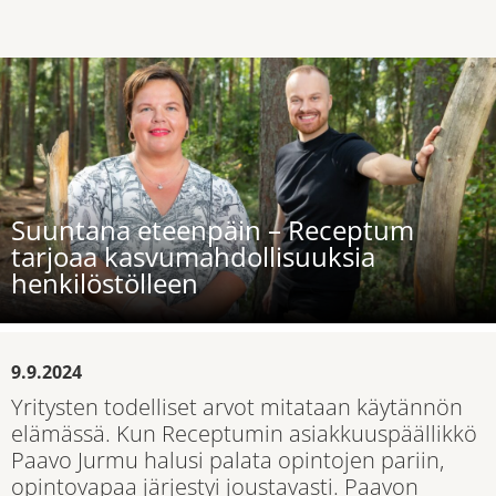
Suuntana eteenpäin – Receptum
tarjoaa kasvumahdollisuuksia
henkilöstölleen
9.9.2024
Yritysten todelliset arvot mitataan käytännön
elämässä. Kun Receptumin asiakkuuspäällikkö
Paavo Jurmu halusi palata opintojen pariin,
opintovapaa järjestyi joustavasti. Paavon