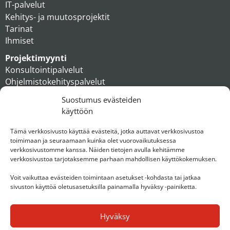
IT-palvelut
Kehitys- ja muutosprojektit
Tarinat
Ihmiset
Projektimyynti
Konsultointipalvelut
Ohjelmistokehityspalvelut
MAXX apteekkiratkaisut
Suostumus evästeiden
Tukipalvelut
käyttöön
Artikkelit
Ihmiset
Tämä verkkosivusto käyttää evästeitä, jotka auttavat verkkosivustoa
toimimaan ja seuraamaan kuinka olet vuorovaikutuksessa
Konserni
verkkosivustomme kanssa. Näiden tietojen avulla kehitämme
verkkosivustoa tarjotaksemme parhaan mahdollisen käyttökokemuksen.
Ota yhteyttä
Voit vaikuttaa evästeiden toimintaan asetukset -kohdasta tai jatkaa
sivuston käyttöä oletusasetuksilla painamalla hyväksy -painiketta.
Hyväksy