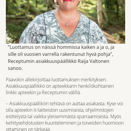
”Luottamus on näissä hommissa kaiken a ja o, ja
sille oli vuosien varrella rakentunut hyvä pohja”,
Receptumin asiakkuuspäällikkö Raija Valtonen
sanoo.
Paavokin allekirjoittaa luottamuksen merkityksen.
Asiakkuuspäällikkö on apteekkarin henkilökohtainen
linkki apteekin ja Receptumin välillä.
– Asiakkuuspäällikön tehtävä on auttaa asiakasta. Kyse voi
olla apteekin it-laitteiston uusimisesta, ohjelmistojen
esittelystä tai vaikka yleisemmästä sparraamisesta. Myös
kehitysehdotusten kuunteleminen ja toiveiden huomioon
ottaminen on tärkeää.