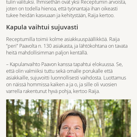
tulin valituksi. Ihmisethän ovat yksi Receptumin arvoista,
joten on todella hienoa, että työnantaja ihan oikeasti
tukee heidän kasvuaan ja kehitystään, Raija kertoo.
Kapula vaihtui sujuvasti
Receptumilla toimii kolme asiakkuuspäällikköä. Raija
”peri” Paavolta n. 130 asiakasta, ja lähtökohtana on tavata
heitä mahdollisimman paljon kentällä.
– Kapulanvaihto Paavon kanssa tapahtui elokuussa. Se,
että olin valmiiksi tuttu sekä omalle porukalle että
asiakkaille, sujuvoitti luonnollisesti vaihdosta. Luottamus
on näissä hommissa kaiken a ja o, ja sille oli vuosien
varrella rakentunut hyvä pohja, kertoo Raija.