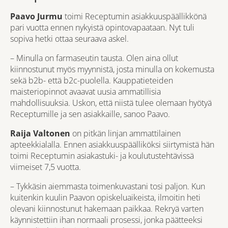
Paavo Jurmu
toimi Receptumin asiakkuuspäällikkönä
pari vuotta ennen nykyistä opintovapaataan. Nyt tuli
sopiva hetki ottaa seuraava askel.
– Minulla on farmaseutin tausta. Olen aina ollut
kiinnostunut myös myynnistä, josta minulla on kokemusta
sekä b2b- että b2c-puolella. Kauppatieteiden
maisteriopinnot avaavat uusia ammatillisia
mahdollisuuksia. Uskon, että niistä tulee olemaan hyötyä
Receptumille ja sen asiakkaille, sanoo Paavo.
Raija Valtonen
on pitkän linjan ammattilainen
apteekkialalla. Ennen asiakkuuspäälliköksi siirtymistä hän
toimi Receptumin asiakastuki- ja koulutustehtävissä
viimeiset 7,5 vuotta.
– Tykkäsin aiemmasta toimenkuvastani tosi paljon. Kun
kuitenkin kuulin Paavon opiskeluaikeista, ilmoitin heti
olevani kiinnostunut hakemaan paikkaa. Rekryä varten
käynnistettiin ihan normaali prosessi, jonka päätteeksi