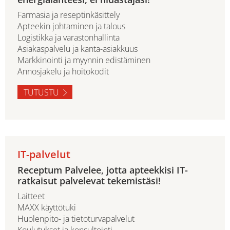
Farmasia ja reseptinkäsittely
Apteekin johtaminen ja talous
Logistikka ja varastonhallinta
Asiakaspalvelu ja kanta-asiakkuus
Markkinointi ja myynnin edistäminen
Annosjakelu ja hoitokodit
TUTUSTU
IT-palvelut
Receptum Palvelee, jotta apteekkisi IT-
ratkaisut palvelevat tekemistäsi!
Laitteet
MAXX käyttötuki
Huolenpito- ja tietoturvapalvelut
Koulutukset ja konsultointi