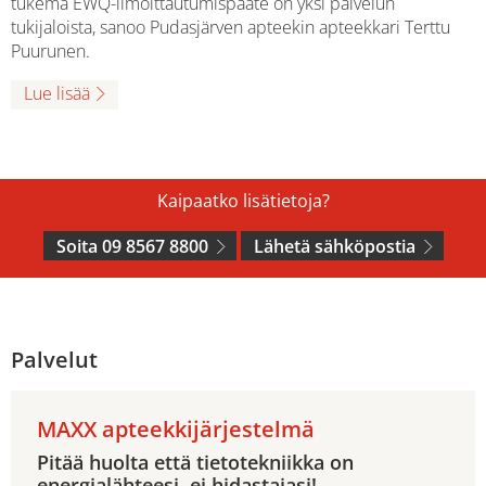
tukema EWQ-ilmoittautumispääte on yksi palvelun
tukijaloista, sanoo Pudasjärven apteekin apteekkari Terttu
Puurunen.
Lue lisää
Kaipaatko lisätietoja?
Soita 09 8567 8800
Lähetä sähköpostia
Palvelut
MAXX apteekkijärjestelmä
Pitää huolta että tietotekniikka on
energialähteesi, ei hidastajasi!